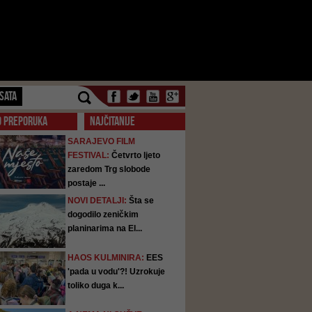
SATA
O PREPORUKA
NAJČITANIJE
SARAJEVO FILM
FESTIVAL:
Četvrto ljeto
zaredom Trg slobode
postaje ...
NOVI DETALJI:
Šta se
dogodilo zeničkim
planinarima na El...
HAOS KULMINIRA:
EES
'pada u vodu'?! Uzrokuje
toliko duga k...