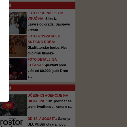
O
FOTO
FOTO/ POD NALETOM
VRUĆINA:
Slike iz
uzavrelog grada: Sarajevo
krcato ...
FOTO/ POVRATAK U
ANTIČKO DOBA:
Gladijatorske borbe: Ne,
ovo nisu filmske ...
FOTO DETALJI SA
KOŠEVA:
Spektakl pred
više od 60.000 ljudi: Dron
s...
SATA
UČESNICI AGENCIJE NA
UKRAJINU:
Bh. političar se
javno hvalisao vezama s r...
OD 12. AUGUSTA:
Galerija
ULUPUBiH otvara novu