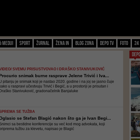
& Mediji
Sport
Žurnal
Žena IN
Blog zona
Depo TV
FOTO
24 
DEP
VIDEO/ SVEMU PRISUSTVOVAO I DRAŠKO STANIVUKOVIĆ
Procurio snimak burne rasprave Jelene Trivić i Iva...
U pitanju je snimak koji je nastao 2020. godine i na joj se jasno čuje
kako u raspravi učestvuju Trivić i Begić, a u prostoriji je prisutan i
Draško Stanivuković, gradonačelnik Banjaluke
SPREMA SE TUŽBA
Oglasio se Stefan Blagić nakon što ga je Ivan Begi...
Snimci sa bestidne konferencije su već kod mog advokata, koji
priprema tužbu za klevetu, napisao je Blagić