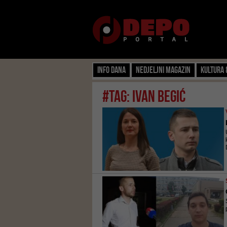
Info dana
Nedjeljni magazin
Kultura 
#tag: ivan begić