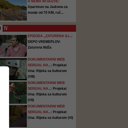
A NEMA NI GUŽVE:
Apartman na Jadranu za
manje od 70 KM, ruč...
O
TV
EPIZODA „ZATURENA ILI...:
DEPO VREMEPLOV:
Zaturena Ilidža
DOKUMENTARNI WEB
SERIJAL NA...:
Projekat
Una: Rijeka sa kulturom
(VIII)
DOKUMENTARNI WEB
SERIJAL NA...:
Projekat
Una: Rijeka sa kulturom
(VII)
DOKUMENTARNI WEB
SERIJAL NA...:
Projekat
Una: Rijeka sa kulturom (VI)