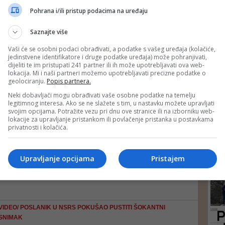
GRADONAČELNIK BANJALUKE PRUŽIO PODRŠKU
DEP
Pohrana i/ili pristup podacima na uređaju
STRANAČKOM KOLEGI
Stanivuković o snimku Begića: Ivan će, uprkos linč...
Saznajte više
'On je iskren prijatelj i dobar čovjek, kojeg je neko zbog njegove
nemarnosti izložio linču, iako privatni život i lični izbor ne može da
obezvrijedi nečiju želju da mijenja truo sistem u kome živimo',
Vaši će se osobni podaci obrađivati, a podatke s vašeg uređaja (kolačiće,
napisao je Stanivuković
jedinstvene identifikatore i druge podatke uređaja) može pohranjivati,
dijeliti te im pristupati 241 partner ili ih može upotrebljavati ova web-
NE SMIRUJU SE REAKCIJE
lokacija. Mi i naši partneri možemo upotrebljavati precizne podatke o
geolociranju.
Popis partnera.
Gorica Dodik i Anja Petrović se posvađale na Twitt...
'Pitajte Anju Petrović odakle u javnosti snimak jahanja i ovaj najnoviji
Neki dobavljači mogu obrađivati vaše osobne podatke na temelju
snimak sa Begićem i Stanivukovićem. Samo toliko…', napisala je
legitimnog interesa. Ako se ne slažete s tim, u nastavku možete upravljati
Gorica Dodik na Twitteru
svojim opcijama. Potražite vezu pri dnu ove stranice ili na izborniku web-
lokacije za upravljanje pristankom ili povlačenje pristanka u postavkama
privatnosti i kolačića.
VIDEO/ POPEO SE NA VIJADUKT NA AUTOPUTU '9. JANUAR'
Skinuo Dodika, Vučića i 'Svjetlost na kraju tunela...
24
Upravljanje opcijama
Pristajem
Akciju je izveo Ivan Begić, lider mladih banjalučkog PDP, javnosti
poznatiji kao saradnik Draška Stanivukovića
VIDEO/ POSLANIK U NSRS POKUŠAO PUSTITI ŠOKANTNI
SNIMAK