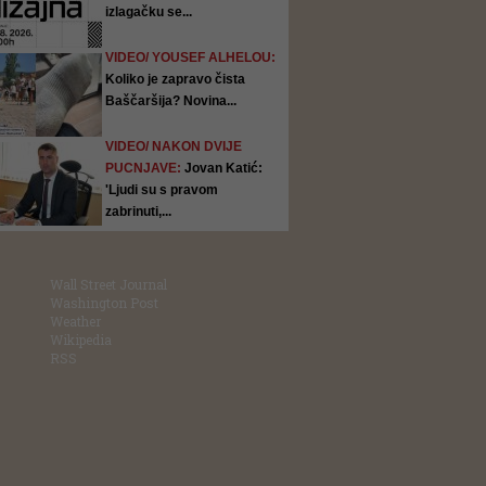
izlagačku se...
VIDEO/ YOUSEF ALHELOU:
Koliko je zapravo čista
Baščaršija? Novina...
VIDEO/ NAKON DVIJE
PUCNJAVE:
Jovan Katić:
'Ljudi su s pravom
zabrinuti,...
Wall Street Journal
Washington Post
Weather
Wikipedia
RSS