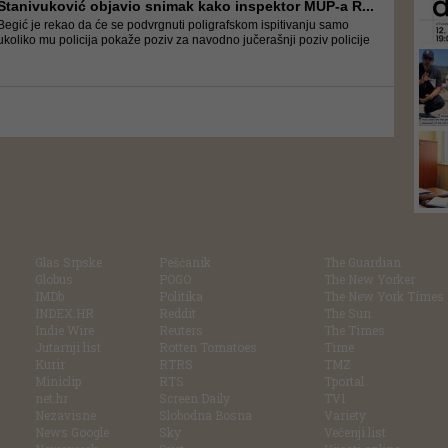
Stanivuković objavio snimak kako inspektor MUP-a R...
Begić je rekao da će se podvrgnuti poligrafskom ispitivanju samo
ukoliko mu policija pokaže poziv za navodno jučerašnji poziv policije
Glas Srpske
Pešćanik
The Guardian
Globus
POGO
The New Yorker
IMDb
Politika
The New York Times
INDEX.HR
Reddit
The Sun
Indie Wire
Reuters
The Times
Jutarnji list
Rotten Tomatoes
Time
Kurir
RTRS
TMZ
Miniclip
RTS
Tportal
net.hr
Screen Daily
TV1
Nezavisne
Slobodna Bosna
Variety
News Google
Sky
Večenji list