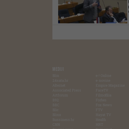
MEDIJI
Blin
e-! Online
24sata.hr
e-novine
Alternet
Empire Magazine
Associated Press
FaceTV
Artforum
Filmofilia
B92
Forbes
BBC
Fox News
Blic
FTV
Blinx
Hayat TV
Bussiness.hr
Health
CNN
HRT