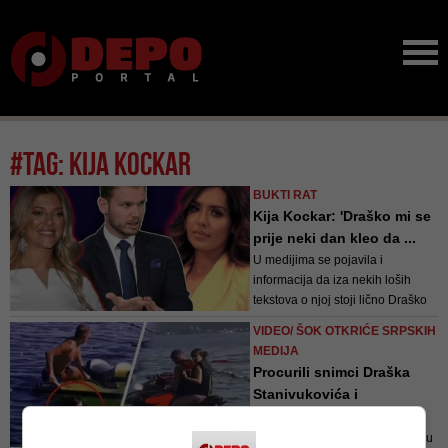
#tag: Kija Kockar
BUKTI RAT
Kija Kockar: 'Draško mi se
prije neki dan kleo da ...
U medijima se pojavila i
informacija da iza nekih loših
tekstova o njoj stoji lično Draško
Stanivuković, s kojim su je mediji
VIDEO/ ŠOK OTKRIĆE SRPSKIH
ljetos dovodili u navodnu vezu
MEDIJA
Procurili snimci Draška
Stanivukovića i
pobjednice...
Njih dvoje su se zajedno kupali u