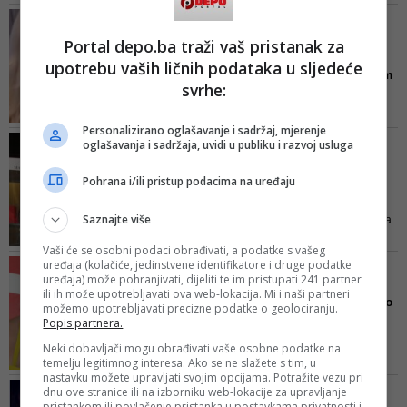
moru, a potom je Stanivuković
REGION DRMA NOVI RAT NA
riješio da rijaliti zvijezdi priredi još
ESTRADI
Portal depo.ba traži vaš pristanak za
veći i intenzivniji užitak, te se
Rialda Karahasanović
upotrebu vaših ličnih podataka u sljedeće
popeo na skuter kako bi sve
brutalno oplela po bivšem
pripremio za brzu vožnju
svrhe:
pri...
Jadranom. Ona je za to vrijeme
Ne volim kada moram da se
plivala, dok se gradonačelnik
Personalizirano oglašavanje i sadržaj, mjerenje
bavim seoskim temama, ali čuh
Banj...
NAPUSTIO STUDIO
oglašavanja i sadržaja, uvidi u publiku i razvoj usluga
danas kako me Slobodan
Pale teške uvrede: Milan
Radanović, inače jedinica za
Stanković se posvađao s
Pohrana i/ili pristup podacima na uređaju
foliranta, nazvao istim, počela je
K...
svoje obraćanje Rialda
Saznajte više
U toku komentarisanja takmičara
Kristina je iznosila svoj stav koji
Vaši će se osobni podaci obrađivati, a podatke s vašeg
se Stankoviću nije nimalo dopao,
uređaja (kolačiće, jedinstvene identifikatore i druge podatke
VIDEO/ POZNATA PJEVAČICA
pa joj je poručio da prestane da
uređaja) može pohranjivati, dijeliti te im pristupati 241 partner
SPUSTILA LOPTU
ili ih može upotrebljavati ova web-lokacija. Mi i naši partneri
glumi zvijezdu, na šta mu je ona
Blatila je Kiju, pa se grdno
možemo upotrebljavati precizne podatke o geolociranju.
žestoko odgovorila i prozvala ko
pokajala: Jelena Karl...
Popis partnera.
je on da joj bilo šta priča
Ovo nikada dosad nisam
Neki dobavljači mogu obrađivati vaše osobne podatke na
ispričala, ali to je stvarno istina,
temelju legitimnog interesa. Ako se ne slažete s tim, u
nastavku možete upravljati svojim opcijama. Potražite vezu pri
počela je svoju priču Karleuša
VEDRANA RUDAN/ ĐE STE,
dnu ove stranice ili na izborniku web-lokacije za upravljanje
pristankom ili povlačenje pristanka u postavkama privatnosti i
KRITIČARI?