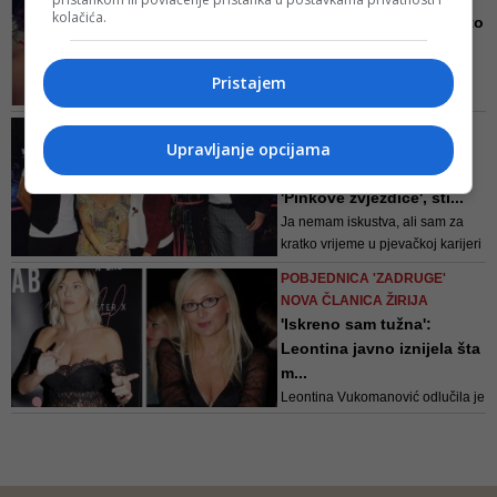
kolačića.
Mrzitelji, ko vas je*e! Zašto
ću kupiti knjigu Kij...
Ne bi me ovo smetalo kad bi
Pristajem
“analitičari” hrvatske zbilje, o
srpskoj ne znam ništa,
RASKOL U ŽIRIJU
upotrebljavali isti metar kad
Upravljanje opcijama
POPULARNOG SHOWA
nekakav muškarac napiše knjigu
Jelena i Sergej napustili
iako nije Tolstoj
'Pinkove zvjezdice', sti...
Ja nemam iskustva, ali sam za
kratko vrijeme u pjevačkoj karijeri
postigla što neke kolege nisu u
POBJEDNICA 'ZADRUGE'
cijeloj karijeri, kaže Kija Kockar
NOVA ČLANICA ŽIRIJA
'Iskreno sam tužna':
Leontina javno iznijela šta
m...
Leontina Vukomanović odlučila je
da o novoj članici žirija otvoreno
iznese svoje mišljenje