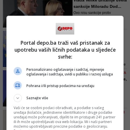
Vlada Velike Britanije uvela
Države (SAD) uvele sankcije
sankcije Miloradu Dod...
zbog toga što je kao “odgovorna
Ovo nisu sankcije protiv
ili saučesnica direktno ili
Republike Srpske, niti njenih
indirektno učestvovala u akcijama
građana. Ovo su sankcije
ili politika...
usmjerene na dvije osobe koje su
RAZDOR MEĐU ČLANICAMA
se neodgovorno ponašale na
Napetosti u EU zbog
Portal depo.ba traži vaš pristanak za
svojim funkcijama - navodi se u
sankcija Putinu: 'Nije
saopštenju
upotrebu vaših ličnih podataka u sljedeće
Orban t...
svrhe:
Komentar poljskog premijera
dolazi poslije jučerašnje pobjede
Personalizirano oglašavanje i sadržaj, mjerenje
premijera Viktora Orbana na
SASTANAK WANGA I LAVROVA
oglašavanja i sadržaja, uvidi u publiku i razvoj usluga
nacionalnim izborima nakon što
Kina: Osuđujemo sankcije,
se suočio s kritikama zbog
želimo podići odnos s
Pohrana i/ili pristup podacima na uređaju
nedovoljno oštrog stava o ruskoj
Ru...
agresiji u Ukrajini
Saznajte više
Rusija i Kina će, suglasni su
Lavrov i Wang, nastaviti jačati
Vaši će se osobni podaci obrađivati, a podatke s vašeg
strateško partnerstvo i "jednim
uređaja (kolačiće, jedinstvene identifikatore i druge podatke
VIDEO/ RUSIJA NEĆE PRIMATI
glasom" govoriti o globalnim
uređaja) može pohranjivati, dijeliti te im pristupati 241 partner
ISPLATE U EURIMA I
ili ih može upotrebljavati ova web-lokacija. Mi i naši partneri
stvarima
DOLARIMA
možemo upotrebljavati precizne podatke o geolociranju.