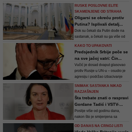
poručio je predsjednik Srbije
RUSKE POSLOVNE ELITE
SKAMENJENE OD STRAHA
Oligarsi se okreću protiv
Putina? Isplivali detalj...
Dok su čekali da Putin dođe na
sastanak, a čekali su ga više od
dva sata, shvatili su da će se
KAKO TO UPAKOVATI
njihova poslovna carstva koja su
Predsjednik Srbije peče se
gradili više od 30 godina vrlo brzo
na sve jačoj vatri: Čin...
urušiti
Vučić je dosad dvaput glasovao
protiv Rusije u UN-u – osudio je
agresiju i podržao izbacivanje
Rusije iz UN-ovog Vijeća za
SNIMAK SASTANKA NIKAD
ljudska prava, ali odbija uvesti
RAZJAŠNJEN
sankcije Rusiji. Takvim
Šta trebate znati o raspravi
manevrima nitko nije zadovoljan.
Gordane Tadić i VSTV-...
Moskva rogobori i ne prihvaća
Poslije više od godinu dana,
više Vučićeva ...
nakon što je smijenjena sa
pozicije glavne tužiteljice i nakon
OD DANAS NA CRNOJ LISTI
što su joj Sjedinjene Američke