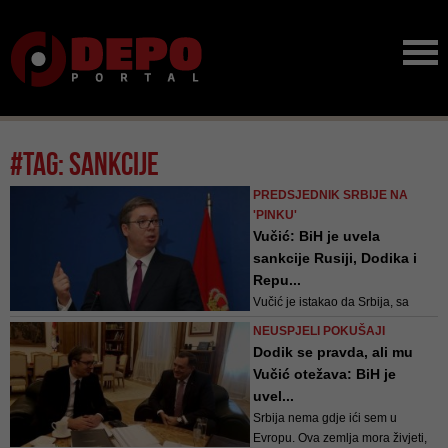
#tag: sankcije
PREDSJEDNIK SRBIJE NA
'PINKU'
Vučić: BiH je uvela
sankcije Rusiji, Dodika i
Repu...
Vučić je istakao da Srbija, sa
druge strane, nije prihvatila
NEUSPJELI POKUŠAJI
nijednu od 23 deklaracije protiv
Dodik se pravda, ali mu
Rusije
Vučić otežava: BiH je
uvel...
Srbija nema gdje ići sem u
Evropu. Ova zemlja mora živjeti,