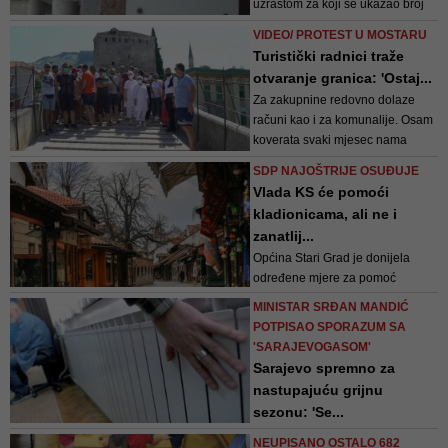
uzrastom za koji se ukazao broj
slobodnih mjesta
VIDEO/ PROTEST U MOSTARU
Turistički radnici traže
otvaranje granica: 'Ostaj...
Za zakupnine redovno dolaze
računi kao i za komunalije. Osam
koverata svaki mjesec nama
svima dolazi. Od čega da mi to
SDP NAJOŠTRIJE OSUĐUJE
platimo, pita se Ćatović
Vlada KS će pomoći
kladionicama, ali ne i
zanatlij...
Općina Stari Grad je donijela
određene mjere za pomoć
zanatlijama koji su u općinskim
MINISTAR SRĐAN MANDIĆ
poslovnim prostorima, ali to nije
POTPISAO SPORAZUM SA
dovoljno, potebna je pomoć
'SARAJEVOGASOM'
Kantona i FBiH, smatraju u SDP-u
Sarajevo spremno za
nastupajuću grijnu
sezonu: 'Se...
Mandić ističe da je KS spreman
NEUPISANO OSTALO 682