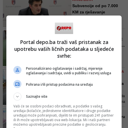
suprotstavljene političke opcije,
Subvencije od po 7.000
moglo bi se dokazati da i jedni i
KM za rješavanje
drugi stvarno žele pomoći onima
stambenog ...
kojima stalno obećavaju bolju
Kako je istaknuo ministar
budućnost"
Kapidžić, za subvencije je sa
UKIDA SE LISTA ČEKANJA
pozicije Ministarstva prvobitno
Vlada KS donijela odluku:
Portal depo.ba traži vaš pristanak za
bilo izdvojeno 550.000 KM, ali je
Bit će subvencioniran bo...
upotrebu vaših ličnih podataka u sljedeće
kroz preraspodjele Budžeta KS za
Odluka stupa na snagu danom
te namjene obezbijeđeno ukupno
svrhe:
donošenja, a bit će objavljena u
1. 932.000 KM
Službenim novinama Kantona
Personalizirano oglašavanje i sadržaj, mjerenje
Sarajevo
NAŠA STRANKA REAGUJE NA
oglašavanja i sadržaja, uvidi u publiku i razvoj usluga
RJEŠENJE ANISA KRIVIĆA
Dok u KS 1.500 djece čeka
Pohrana i/ili pristup podacima na uređaju
vrtić: 'Ministre, izgovo...
Saznajte više
Ono što je ministar priznao jest da
još uvijek ne zna kojim sredstvima
Vaši će se osobni podaci obrađivati, a podatke s vašeg
Kanton raspolaže kad je u pitanju
uređaja (kolačiće, jedinstvene identifikatore i druge podatke
MINISTAR KRIVIĆ NAJAVIO
subvencioranje
uređaja) može pohranjivati, dijeliti te im pristupati 241 partner
Oko 1.500 djece u Sarajevu
ili ih može upotrebljavati ova web-lokacija. Mi i naši partneri
na listi čekanja za upi...
možemo upotrebljavati precizne podatke o geolociranju.