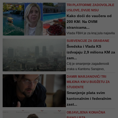
Na sastanku se razgovaralo o
TRI PLATFORME ZADOVOLJILE
dugu koji Sarajevogas ima prema
USLOVE, DVIJE NISU
BH gasu, koji iznosi 41,3 miliona
Kako doći do vaučera od
KM
200 KM: Na OVIM
stranicama...
Vlada FBiH je za kraj jula najavila
provođenje programa
SUBVENCIJE ZA GRAĐANE
Švedska i Vlada KS
izdvajaju 2,9 miliona KM za
zam...
Cilj je smanjenje zagađenosti
zraka u Kantonu Sarajevo,
posebno u naseljima gdje su
DAMIR MARJANOVIĆ/ TRI
dominantni izvori zagađivanja
MILIONA KM U BUDŽETU ZA
kućna ložišta na čvrsta goriva
STUDENTE
Smanjenje plata svim
kantonalnim i federalnim
zast...
"Tako u sinhronizaciji kantonalne i
OBJAVLJENA KONAČNA
federalne vlade, u kojima vladaju
RANG LISTA