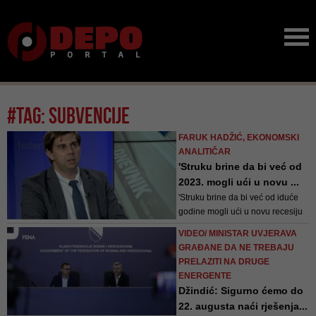
#tag: subvencije
FARUK HADŽIĆ, EKONOMSKI
ANALITIČAR
'Struku brine da bi već od
2023. mogli ući u novu ...
'Struku brine da bi već od iduće
godine mogli ući u novu recesiju
jer ovaj visok nivo inflacije se,
VIDEO/ MINISTAR UVJERAVA
kako sada stvari stoje, može
GRAĐANE DA NE TREBAJU
obuzdati samo uz povećanje
PRELAZITI NA DRUGE
kamatnih stopa', kaže Hadžić
ENERGENTE
Džindić: Sigurno ćemo do
22. augusta naći rješenja...