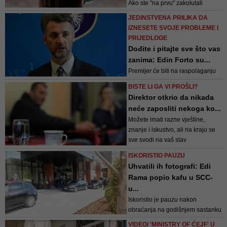
Ako ste "na prvu" zakolutali
očima", znajte da je upravo
JEDINSTVENA PRILIKA DA
ovakva kava postala jako
IZNESETE SVOJE PROBLEME I
popularni napitak u svijetu,
PRIJEDLOGE
posebice za one koji ovoga ljeta
Dođite i pitajte sve što vas
traže nešto drugačije od običnog
zanima: Edin Forto su...
espressa.
Premijer će biti na raspolaganju
građanima za pitanja i diskusiju
BISTE LI GA VI PROŠLI?
Direktor otkrio da nikada
neće zaposliti nekoga ko...
Možete imati razne vještine,
znanje i iskustvo, ali na kraju se
sve svodi na vaš stav
ISKORISTIO PAUZU
Uhvatili ih fotografi: Edi
Rama popio kafu u SCC-
u...
Iskoristio je pauzu nakon
obraćanja na godišnjem sastanku
Odbora guvernera EBRD-a
VIDEO/ 'MINISTRY OF ĆEJF' U