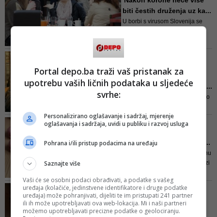
'Nakon korone neće više
Konaković, te Zlatko Miletić,
biti čestih druženja uz ka...
delegat u Domu naroda
U borbi s virusom Slovenija se
Parlamenta BiH, pored čestitke
može ocijeniti kao jedna od
poslale su se, između redova, i
najuspješnijih država, ali
neke druge poruke
predviđa se da će i nakon
FOTO/ DETALJ IZ SKUPŠTINE
epidemije biti potrebno održavati
KS
Portal depo.ba traži vaš pristanak za
socijalnu distancu i odreći se
Kafa mira 'između' Aljoše
čestih druženja uz kavu, jer će
upotrebu vaših ličnih podataka u sljedeće
Čampare i Damira Nikšića...
dugo trajati dok cijela populacija
svrhe:
Sudeći po fotografiji, Nikšić je bio
stekne imunitet
u akciji, dok se Čampara
Personalizirano oglašavanje i sadržaj, mjerenje
zadovoljno smješka(o)
'MUST HAVE' BREND U BIH
oglašavanja i sadržaja, uvidi u publiku i razvoj usluga
Više kafe po istoj cijeni:
Iznenađenje u trgovinam...
Pohrana i/ili pristup podacima na uređaju
U svom najsavremenijem pogonu
Saznajte više
za proizvodnju kafe koji se nalazi
u mjestu Glavičice kod Bijeljine,
Vaši će se osobni podaci obrađivati, a podatke s vašeg
Grand kafa se prži, melje i pakuje,
uređaja (kolačiće, jedinstvene identifikatore i druge podatke
ISTA JE STVAR I S MNOGIM
a uz vrhunske sirovine koje se
uređaja) može pohranjivati, dijeliti te im pristupati 241 partner
ČOKOLADAMA
koriste u proizvodnji kafe i koje se
ili ih može upotrebljavati ova web-lokacija. Mi i naši partneri
Jutarnja šoljica kafe
možemo upotrebljavati precizne podatke o geolociranju.
kupuju prema precizno utvrđenim