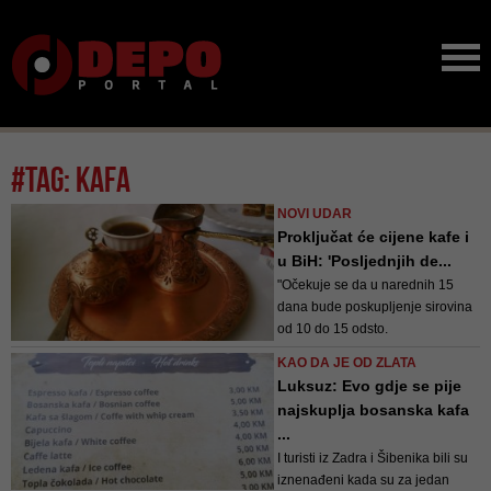
#tag: kafa
NOVI UDAR
Proključat će cijene kafe i
u BiH: 'Posljednjih de...
"Očekuje se da u narednih 15
dana bude poskupljenje sirovina
od 10 do 15 odsto.
Najvjerovatnije će doći i do
KAO DA JE OD ZLATA
poskupljenja kafe, ali ćemo se mi
Luksuz: Evo gdje se pije
za naše klijente i korisnike
najskuplja bosanska kafa
potruditi da to bude minimalno i
...
da ovaj period trenutnih cijena
I turisti iz Zadra i Šibenika bili su
održimo što je moguć...
iznenađeni kada su za jedan