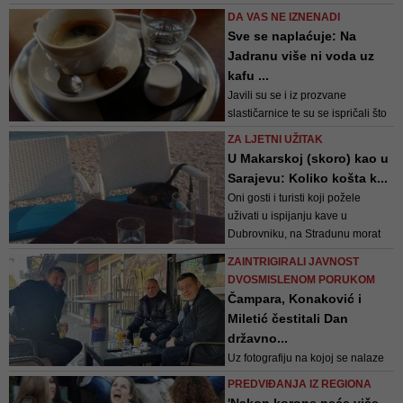
fildžan bosanske kafe platili čak
DA VAS NE IZNENADI
pet KM
Sve se naplaćuje: Na
Jadranu više ni voda uz
kafu ...
Javili su se i iz prozvane
slastičarnice te su se ispričali što
je došlo do takve situacije ...
ZA LJETNI UŽITAK
U Makarskoj (skoro) kao u
Sarajevu: Koliko košta k...
Oni gosti i turisti koji požele
uživati u ispijanju kave u
Dubrovniku, na Stradunu morat
će malo dublje posegnuti u
ZAINTRIGIRALI JAVNOST
džep... No, u ostatku Dalmacije
DVOSMISLENOM PORUKOM
ispijanje kave nije toliki luksuz
Čampara, Konaković i
Miletić čestitali Dan
državno...
Uz fotografiju na kojoj se nalaze
on, lider NiP-a i njegov
PREDVIĐANJA IZ REGIONA
skupštinski kolega Elmedin