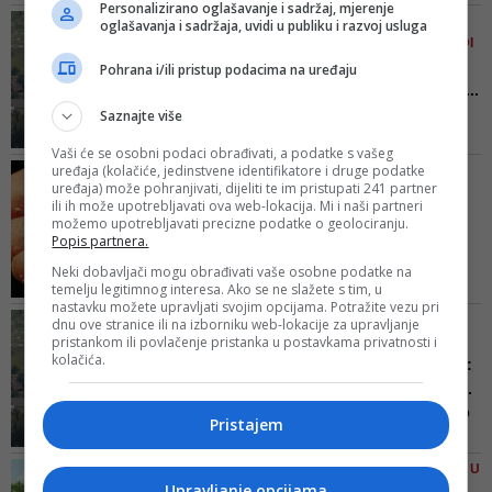
Personalizirano oglašavanje i sadržaj, mjerenje
preko eksploatacije do prerade,
NA ISTRAŽNIM RADOVIMA
oglašavanja i sadržaja, uvidi u publiku i razvoj usluga
trajat će 30 godina
ANGAŽOVANO OKO 100 LJUDI
Zlatna groznica: Uskoro
Pohrana i/ili pristup podacima na uređaju
kreće eksploatacija ruda,...
Saznajte više
Delegacija je posjetila
Informativni centar kompanije
Vaši će se osobni podaci obrađivati, a podatke s vašeg
“Easter Mining“, a potom i
uređaja (kolačiće, jedinstvene identifikatore i druge podatke
POTVRDILI IZ KOMPANIJE
rudarsko područje u blizini Vareša
uređaja) može pohranjivati, dijeliti te im pristupati 241 partner
ADRIATIC METALS
na kojem vrši geološka
ili ih može upotrebljavati ova web-lokacija. Mi i naši partneri
Zlatna groznica ponovo
možemo upotrebljavati precizne podatke o geolociranju.
istraživanja cinka, olova i barita,
trese našu državu:
Popis partnera.
kao i plemenitih metala
Otkriven...
Neki dobavljači mogu obrađivati vaše osobne podatke na
temelju legitimnog interesa. Ako se ne slažete s tim, u
U julu ove godine na lokalitetu
nastavku možete upravljati svojim opcijama. Potražite vezu pri
Rupice uzorci su u jednoj bušotini
TRAČAK NADE U TAMNOM
dnu ove stranice ili na izborniku web-lokacije za upravljanje
pokazali da jedna tona iskopanog
pristankom ili povlačenje pristanka u postavkama privatnosti i
VILAJETU
matrijala sadrži: 4.6 grama zlata,
kolačića.
Zlatna groznica trese BiH:
pola kile srebra, 0.9% bakra,
U ovom gradiću vrijeme ...
7.7% olova, 10.8% cinka i 46%
Nekada je grad s okolicom imao
barita
Pristajem
23 tisuće stanovnika, samo u
gradskoj zoni više od dvanaest
PRIČA KOJA JE ODJEKNULA U
tisuća, dok ih je danas u gradu
Upravljanje opcijama
JAVNOSTI