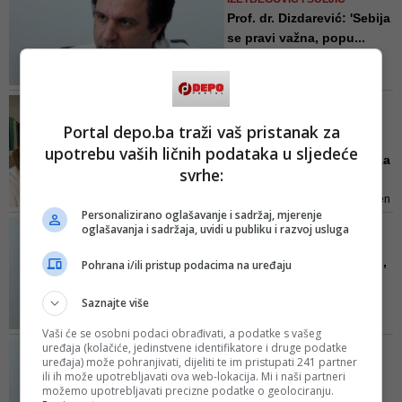
okruženje i svjesno
Prof. dr. Dizdarević: 'Sebija
(tendenciozno) ili nesvjesno
se pravi važna, popu...
potencirali problem našeg
Očigledno je sadržaj mog
identiteta
vještačenja poznat Tužilaštvu,
Enri, Sebiji, Đelilovićki, advokatu
OPĆINSKI SUD U SARAJEVU
Feragetu, te porodici Memić
PRESUDIO
Portal depo.ba traži vaš pristanak za
Direktorica Sebija
upotrebu vaših ličnih podataka u sljedeće
Izetbegović i KCUS krivi za
svrhe:
kle...
Kemal Dizdarević je bio zaposlen
Personalizirano oglašavanje i sadržaj, mjerenje
kao specijalista neurohirurg i
DR. KEMAL DIZDAREVIĆ O
oglašavanja i sadržaja, uvidi u publiku i razvoj usluga
subspecijalista
DOGAĐAJIMA U SARAJEVU
cerebrovaskularne hirurgije na
Brine me što Sebija javno,
Pohrana i/ili pristup podacima na uređaju
Kliničkom centru Univerziteta u
preko KCUS-a, prijeti m...
Sarajevu. Zatim je dobio otkaz
Saznajte više
Smrt dr. Pašagića nije ni prva ni
posljednja. Ovo što se njemu
Vaši će se osobni podaci obrađivati, a podatke s vašeg
desilo, na sličan način se i ranije
uređaja (kolačiće, jedinstvene identifikatore i druge podatke
POGLED STRUČNJAKA/ DR.
dešavalo. Neadekvatan sistem
uređaja) može pohranjivati, dijeliti te im pristupati 241 partner
KEMAL DIZDAREVIĆ
kojim upravlja neadekvatna
ili ih može upotrebljavati ova web-lokacija. Mi i naši partneri
Ovaj virus nije ništa
možemo upotrebljavati precizne podatke o geolociranju.
osoba ne može odgovoriti na