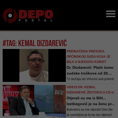
#tag: kemal dizdarević
PREINAČENA PRESUDA
OPĆINSKOG SUDA KOJA JE
BILA U NJEGOVU KORIST
Dr. Dizdarević: Platit ćemo
sudske troškove od 20....
“U slučaju da Vrhovni sud potvrdi
presudu Općinskog suda i da mi
VIDEO/ DR. KEMAL
moraju platiti odštetu za klevetu,
DIZDAREVIĆ ŽESTOKO U CD-U
ja ću te novce donirati za borbu
Otjerali su me iz BiH...
porodice Memić protiv korupcije u
Izetbegović je na ženu pr...
pravosuđu”, kaže Dizdarević
Bukvalno su me otjerali! Ono što
je uvredljivo je to ko me otjerao!