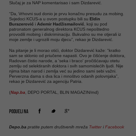
Slučaj je za NAP komentarisao i sam Dizdarević.
“Da, Vrhovni sud donio je prvu konačnu presudu za mobing.
Svjedoci KCUS-a u ovom postupku bili su
Eldin
Burazerović
i
Ademir Hadžismailović
, koji su pod
patronatom generalnog direktora KCUS nepoštedno
provodili mobing i diskriminaciju. Bukvalno su me otjerali iz
moje zemlje i ugrozili moju djecu”, rekao je Dizdarević.
Na pitanje je li morao otići, doktor Dizdarević kaže: “kratko
sam se sklonio od priučene napasti. Ovo je čišćenje doktora,
Radovan čistio narode, a 'seka i braco' pročišćavaju otetu
zemlju od selektiranih doktora i svih samomislećih ljudi. Nije
njima bitan narod i zemlja već su jedino sami sebi važni.
Perverzna dama s dva lica i mnoštvo odanih polovnjaka”,
rekao je Dizdarević za agenciju Patria.
(
Nap.ba
, DEPO PORTAL, BLIN MAGAZIN/md)
PODIJELI NA
Depo.ba
pratite putem društvenih mreža
Twitter
i
Facebook