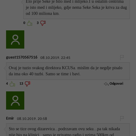
Eto prije Seke je bilo med i mlijeko.I u ostalim centrima
je isto med i mlijeko, gdje nema Seke.Seka je kriva za dug
od 100 miliona km.
0
3
guest1570567516
08.10.2019. 22:45
Ovaj je tuzio svakog direktora KCUSa. mislim da je negdje pisalo
da ima oko 40 tuzbi. Samo se time i bavi.
Odgovori
4
13
Emir
08.10.2019. 20:58
Sto se tice ovog dizarevica...podrzavam ovu seku...pa tak nikada
nije bio na klinici...samo je privatno radio i uzima 500km od