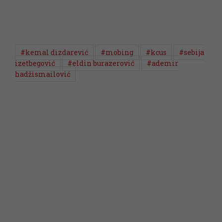
#kemal dizdarević
#mobing
#kcus
#sebija
izetbegović
#eldin burazerović
#ademir
hadžismailović