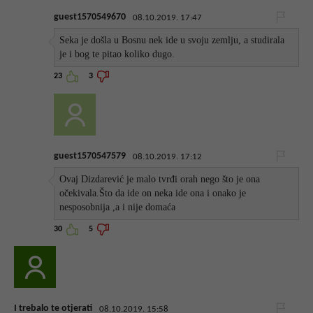
guest1570549670
08.10.2019. 17:47
Seka je došla u Bosnu nek ide u svoju zemlju, a studirala
je i bog te pitao koliko dugo.
23
3
guest1570547579
08.10.2019. 17:12
Ovaj Dizdarević je malo tvrđi orah nego što je ona
očekivala.Što da ide on neka ide ona i onako je
nesposobnija ,a i nije domaća
30
5
I trebalo te otjerati
08.10.2019. 15:58