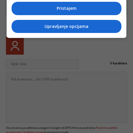
Pristajem
Upravljanje opcijama
0
karaktera
Ova stranica je zaštićena uslugom Google reCAPTCHA te je podložna
Pravilima zaštite
privatnosti
i
Uvjetima usluge
kompanije Google.