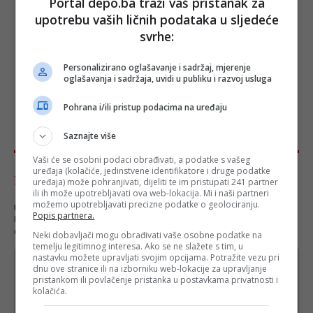
Portal depo.ba traži vaš pristanak za
upotrebu vaših ličnih podataka u sljedeće
svrhe:
Personalizirano oglašavanje i sadržaj, mjerenje
oglašavanja i sadržaja, uvidi u publiku i razvoj usluga
Pohrana i/ili pristup podacima na uređaju
Saznajte više
Vaši će se osobni podaci obrađivati, a podatke s vašeg
uređaja (kolačiće, jedinstvene identifikatore i druge podatke
Komentari - Ukupno 37
uređaja) može pohranjivati, dijeliti te im pristupati 241 partner
ili ih može upotrebljavati ova web-lokacija. Mi i naši partneri
možemo upotrebljavati precizne podatke o geolociranju.
NAPOMENA
- Portal Depo.ba zadržava pravo da obriše neprimjereni dio ili cijeli
Popis partnera.
komentar bez najave i objašnjenja. Mišljenja iznešena u komentarima nisu stavovi
redakcije web portala Depo.ba!
Neki dobavljači mogu obrađivati vaše osobne podatke na
temelju legitimnog interesa. Ako se ne slažete s tim, u
nastavku možete upravljati svojim opcijama. Potražite vezu pri
dnu ove stranice ili na izborniku web-lokacije za upravljanje
pristankom ili povlačenje pristanka u postavkama privatnosti i
kolačića.