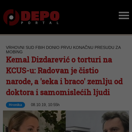
VRHOVNI SUD FBIH DONIO PRVU KONAČNU PRESUDU ZA
MOBING
Kemal Dizdarević o torturi na
KCUS-u: Radovan je čistio
narode, a 'seka i braco' zemlju od
doktora i samomislećih ljudi
08.10.19, 10:55h
Hronika