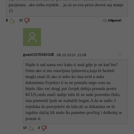
pacijenata...ako treba svjedok ...ja cu za ovu pricu dovest naj manje
15
Odgovori
8
17
guest1570565338
08.10.2019. 22:08
Hajde ti sad nama reci kako ti znaš gdje je on kad bio?
Osim ako si mu ostavljena ljubavnica,koja bi bezbeli
mogla znati ili ako si neko ko ima uvid u neka
dokumenta.Svjedoci ti tu ne pomažu nego crno na
bijelo.Ako već drugi put čovjek dobija presudu protiv
KCUS,onda znači sudije lažu ili ne sude pravedno.Halo,
ima pismenih ljudi ne mahališi bogati.A da se našlo 3
svjedoka da posvjedoče da laže,ali sa dokazima on bi
izgubio slučaj.Idi malo šta pametno pročitaj i doškoluj se
prazan si.
17
3