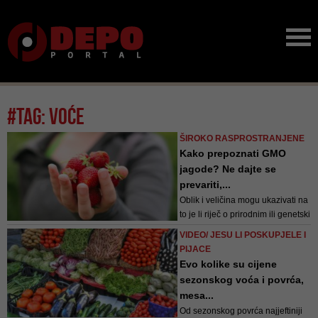
#tag: voće
ŠIROKO RASPROSTRANJENE
Kako prepoznati GMO
jagode? Ne dajte se
prevariti,...
Oblik i veličina mogu ukazivati na
to je li riječ o prirodnim ili genetski
modificiranim jagodama
VIDEO/ JESU LI POSKUPJELE I
PIJACE
Evo kolike su cijene
sezonskog voća i povrća,
mesa...
Od sezonskog povrća najjeftiniji