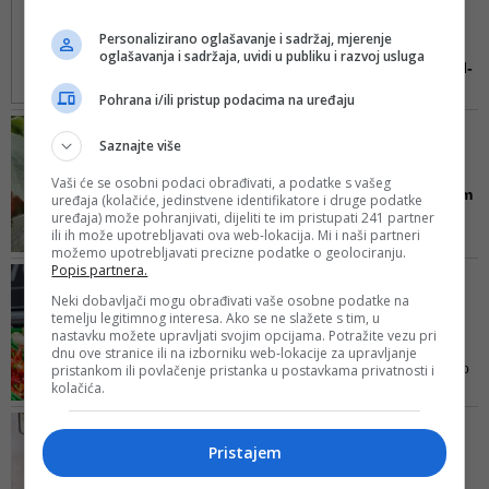
projekat završava
PROJEKTA
Personalizirano oglašavanje i sadržaj, mjerenje
Zdravoljupci prošetali
oglašavanja i sadržaja, uvidi u publiku i razvoj usluga
centrom Sarajeva: Od BBI-
a ...
Pohrana i/ili pristup podacima na uređaju
Projekat „Zdravoljupci 2“ ove
PODRŠKA DOMAĆOJ
godine trajat će u periodu od
Saznajte više
PROIZVODNJI
31.08. do 08.11., te će uz
'Kalifornijsko čudo' sve
Vaši će se osobni podaci obrađivati, a podatke s vašeg
sakupljen dovoljan broj
više na policama: Konzum
uređaja (kolačiće, jedinstvene identifikatore i druge podatke
naljepnica koji će kupci dobivati
uređaja) može pohranjivati, dijeliti te im pristupati 241 partner
...
prilikom kupovine u Konzum
ili ih može upotrebljavati ova web-lokacija. Mi i naši partneri
Kompanija Esof smještena je u
prodavnicama biti moguće kupiti
možemo upotrebljavati precizne podatke o geolociranju.
Donjem Vakufu, a njihov
Popis partnera.
plišane Zdravoljupce po super
OTKUP ŠIROM BIH
najpoznatiji proizvod je paprika
cijenama
Bingo nastavlja pružati
Neki dobavljači mogu obrađivati vaše osobne podatke na
„Kalifornijsko čudo“ koju u narodu
temelju legitimnog interesa. Ako se ne slažete s tim, u
podršku domaćim
često zovu trikolor paprika zbog
nastavku možete upravljati svojim opcijama. Potražite vezu pri
poljoprivr...
dnu ove stranice ili na izborniku web-lokacije za upravljanje
intenzivne zelene, crvene i žute
pristankom ili povlačenje pristanka u postavkama privatnosti i
U 2020. godini Bingo je nastavio
boje
kolačića.
saradnju sa proizvođačima sa
ovih područja i najavili su
REŽIM DAJE ODLIČNE
očekivanja za nadolazeće sezone
REZULTATE
Pristajem
Svi luduju za