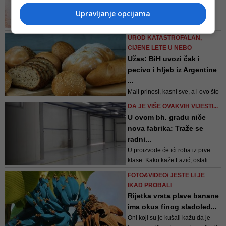
mandarinama, ali i
mandarinskom dije...
Upravljanje opcijama
No, zanimljivo je da mandarine
mogu pomoći i u borbi s
UROD KATASTROFALAN,
pretilošću pa je sve popularnija i
CIJENE LETE U NEBO
mandarinska dijeta, odnosno
Užas: BiH uvozi čak i
trodnevni detoks prilikom kojeg je
pecivo i hljeb iz Argentine
potrebno pridržavati se ovakvog
...
jelovnika
Mali prinosi, kasni sve, a i ovo što
prispije je vrlo lošeg kvaliteta,
DA JE VIŠE OVAKVIH VIJESTI...
tako da to nije ništa dobro - govori
U ovom bh. gradu niče
za Faktor Nedžad Bićo,
nova fabrika: Traže se
predsjednik Udruženja
radni...
poljoprivrednika Federacije BiH
U proizvode će ići roba iz prve
klase. Kako kaže Lazić, ostali
prerađivači to rade iz robe druge
FOTO&VIDEO/ JESTE LI JE
klase. Roba neće putovati, nema
IKAD PROBALI
truljenja i curenja, nego će u
Rijetka vrsta plave banane
teglama i na trpezama završavati
ima okus finog sladoled...
najbolje sa njive, odmah nakon
Oni koji su je kušali kažu da je
branja