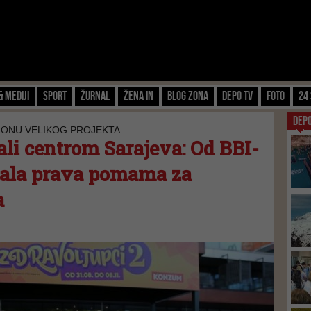
& Mediji
Sport
Žurnal
Žena IN
Blog zona
Depo TV
FOTO
24 
DEP
ZONU VELIKOG PROJEKTA
ali centrom Sarajeva: Od BBI-
stala prava pomama za
a