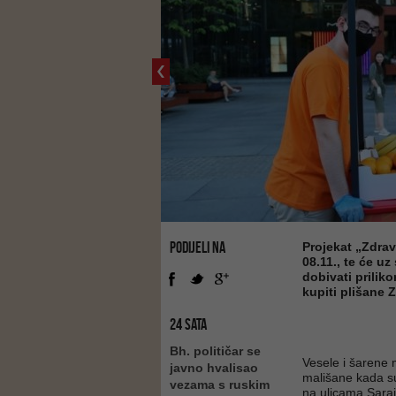
PODIJELI NA
Projekat „Zdrav
08.11., te će u
dobivati prili
kupiti plišane 
24 SATA
Bh. političar se
Vesele i šarene
javno hvalisao
mališane kada su
vezama s ruskim
na ulicama Saraj