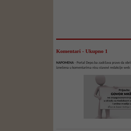
Komentari - Ukupno 1
NAPOMENA
- Portal Depo.ba zadržava pravo da obriš
iznešena u komentarima nisu stavovi redakcije web 