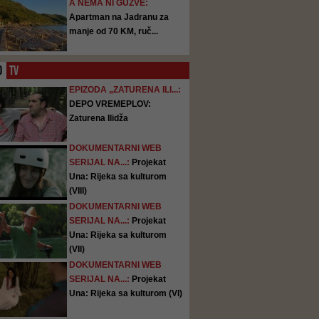
A NEMA NI GUŽVE:
Apartman na Jadranu za
manje od 70 KM, ruč...
O
TV
EPIZODA „ZATURENA ILI...:
DEPO VREMEPLOV:
Zaturena Ilidža
DOKUMENTARNI WEB
SERIJAL NA...:
Projekat
Una: Rijeka sa kulturom
(VIII)
DOKUMENTARNI WEB
SERIJAL NA...:
Projekat
Una: Rijeka sa kulturom
(VII)
DOKUMENTARNI WEB
SERIJAL NA...:
Projekat
Una: Rijeka sa kulturom (VI)