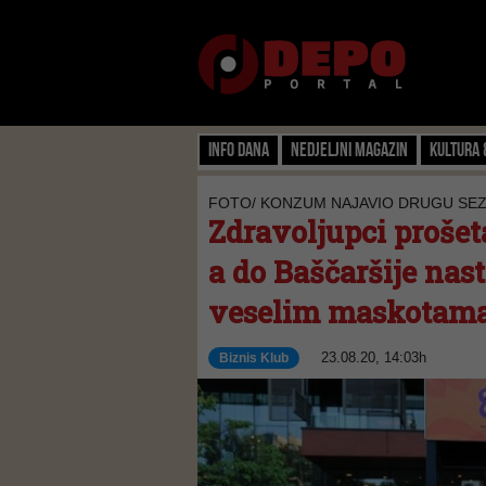
Info dana
Nedjeljni magazin
Kultura 
FOTO/ KONZUM NAJAVIO DRUGU SE
Zdravoljupci prošet
a do Baščaršije na
veselim maskotam
23.08.20, 14:03h
Biznis Klub