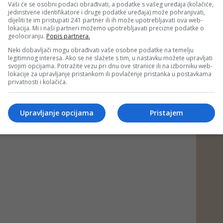
Vaši će se osobni podaci obrađivati, a podatke s vašeg uređaja (kolačiće,
jedinstvene identifikatore i druge podatke uređaja) može pohranjivati,
dijeliti te im pristupati 241 partner ili ih može upotrebljavati ova web-
lokacija. Mi i naši partneri možemo upotrebljavati precizne podatke o
geolociranju.
Popis partnera.
Neki dobavljači mogu obrađivati vaše osobne podatke na temelju
legitimnog interesa. Ako se ne slažete s tim, u nastavku možete upravljati
svojim opcijama. Potražite vezu pri dnu ove stranice ili na izborniku web-
lokacije za upravljanje pristankom ili povlačenje pristanka u postavkama
privatnosti i kolačića.
Upravljanje opcijama
Pristajem