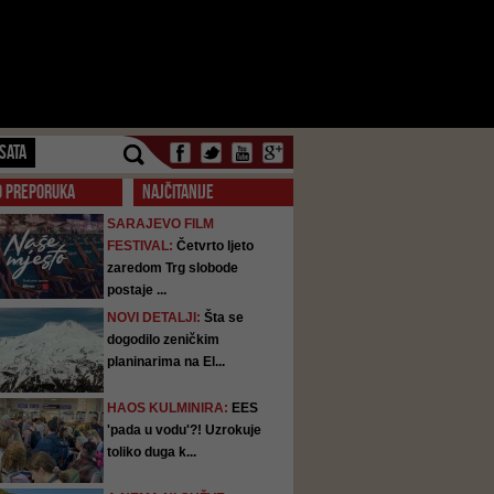
SATA
O PREPORUKA
NAJČITANIJE
SARAJEVO FILM
FESTIVAL:
Četvrto ljeto
zaredom Trg slobode
postaje ...
NOVI DETALJI:
Šta se
dogodilo zeničkim
planinarima na El...
HAOS KULMINIRA:
EES
'pada u vodu'?! Uzrokuje
toliko duga k...