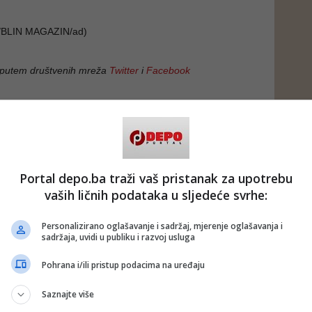
BLIN MAGAZIN/ad)
 putem društvenih mreža
Twitter
i
Facebook
#zdravoljupci
#euforija
#maskote
#konzumacija
#voće
#površe
#mališani
odovi
#naljepnice
Portal depo.ba traži vaš pristanak za upotrebu
vaših ličnih podataka u sljedeće svrhe:
Personalizirano oglašavanje i sadržaj, mjerenje oglašavanja i
sadržaja, uvidi u publiku i razvoj usluga
Pohrana i/ili pristup podacima na uređaju
Saznajte više