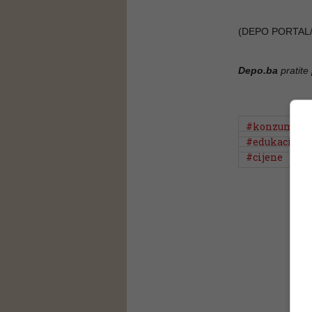
(DEPO PORTAL/
Depo.ba
pratite
#konzum
#edukacija
#cijene
#b