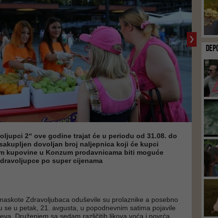
DEP
oljupci 2“ ove godine trajat će u periodu od 31.08. do
z sakupljen dovoljan broj naljepnica koji će kupci
kom kupovine u Konzum prodavnicama biti moguće
Zdravoljupce po super cijenama
 maskote Zdravoljubaca oduševile su prolaznike a posebno
 se u petak, 21. avgusta, u popodnevnim satima pojavile
eva. Druženjem sa sedam različitih likova voća i povrća