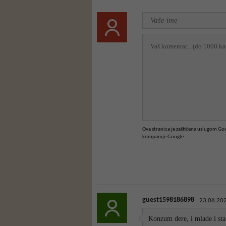
Ova stranica je zaštićena uslugom G
kompanije Google.
guest1598186898
23.08.202
Konzum dere, i mlade i sta