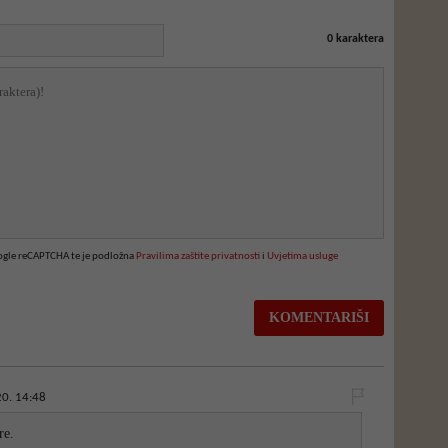
0
karaktera
oogle reCAPTCHA te je podložna
Pravilima zaštite privatnosti
i
Uvjetima usluge
0. 14:48
re.