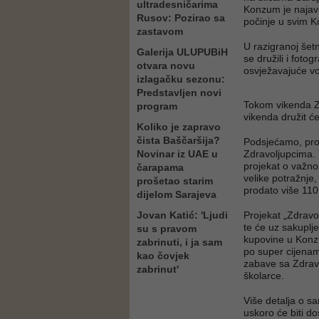
ultradesničarima
Konzum je najavio
Rusov: Pozirao sa
počinje u svim
zastavom
U razigranoj šet
Galerija ULUPUBiH
se družili i foto
otvara novu
osvježavajuće vo
izlagačku sezonu:
Predstavljen novi
Tokom vikenda Zd
program
vikenda družit ć
Koliko je zapravo
čista Baščaršija?
Podsjećamo, proš
Novinar iz UAE u
Zdravoljupcima. 
projekat o važno
čarapama
velike potražnje
prošetao starim
prodato više 11
dijelom Sarajeva
Jovan Katić: 'Ljudi
Projekat „Zdravol
te će uz sakuplje
su s pravom
kupovine u Konz
zabrinuti, i ja sam
po super cijenama
kao čovjek
zabave sa Zdravo
zabrinut'
školarce.
Više detalja o s
uskoro će biti d