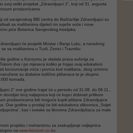
 svoj veliki projekat „Zdravoljupci 2“, koji od 31. avgusta
 Konzum prodavnicama.
nji od sarajevskog BBI centra do Baščaršije Zdravoljupci su
grafisali sa mališanima dijeleći im svježe voće i nove
ćno piće Botanica Sarajevskog kiseljaka.
ravoljupci će posjetiti Mostar i Banja Luku, a narednog
e se sa mališanima u Tuzli, Zenici i Travniku.
le godine u Konzumu je vladala prava euforija za
Tokom dva i po mjeseca koliko je trajao ovaj edukativni
sti konzumacije voća i povrća kod mališana, zbog iznimno
, naručene su dodatne količine plišanaca te je ukupno
0.000 komada.
jupci 2“ ove godine trajat će u periodu od 31.08. do 08.11.,
n dovoljan broj naljepnica koji će kupci dobivati prilikom
um prodavnicama biti moguće kupiti plišane Zdravoljupce
. Ove godine u prodaji će biti edukativna slikovnica „Svijet
ljupcima“, kao i sveske sa likovima Zdravoljubaca za male
amom projektu i mehanizmu za zaskupljanje naljepnica
ostupno na
www.konzum.co.ba
.