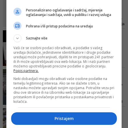
deponiju - Bosnu i Hercegovinu?
GRAHOVA
Personalizirano oglašavanje i sadržaj, mjerenje
Ministrica Đapo podnosi
oglašavanja i sadržaja, uvidi u publiku i razvoj usluga
krivičnu prijavu protiv fi...
Ukoliko se ustanovi da kompanija
Pohrana i/ili pristup podacima na uređaju
nije spremna za rad, otpad koji je
ELEKTRIČNE UREĐAJE NE
uvezen iz Italije bit će vraćen,
Saznajte više
BACAJTE U OBIČNE
uvoznik kažnjen, a svi u Općini
KONTEJNERE
Drvar i Kantonu 10 koji su izdali
Vaši će se osobni podaci obrađivati, a podatke s vašeg
Otvoreno prvo reciklažno
uređaja (kolačiće, jedinstvene identifikatore i druge podatke
potrebne dokumente i dozvole za
dvorište za e-otpad u
uređaja) može pohranjivati, dijeliti te im pristupati 241 partner
rad odgovarat će u tužilaštvu
ili ih može upotrebljavati ova web-lokacija. Mi i naši partneri
Kan...
možemo upotrebljavati precizne podatke o geolociranju.
ZEOS eko-sistem poziva građane
Popis partnera.
VIDEO/ ALARMANTNO
da svoj otpad pravilno odvajaju u
ZAGAĐENJE VODA U BIH
Neki dobavljači mogu obrađivati vaše osobne podatke na
kontejnere i reciklažna dvorišta.
temelju legitimnog interesa. Ako se ne slažete s tim, u
Dramatični prizori s Drine,
Poručuju da nijedan uređaj iz
nastavku možete upravljati svojim opcijama. Potražite vezu pri
formiraju se ostrva sm...
dnu ove stranice ili na izborniku web-lokacije za upravljanje
njihove infrastrukture neće završiti
Nedavno je USA Today pisao o
pristankom ili povlačenje pristanka u postavkama privatnosti i
na deponiji
kolačića.
problemu zagađenja voda u BiH
koje je alarmantno
PORAŽAVAJUČI PODACI
Dok neki nemaju šta da
Pristajem
jedu, samo u Kantonu