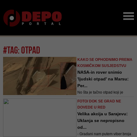
#tag: otpad
KAKO SE OPHODNIMO PREMA
KOSMIČKOM SUSJEDSTVU
NASA-in rover snimio
'ljudski otpad' na Marsu:
Per...
No šta je tačno otpad koji je
snimio rover i koji je izazvao toliko
FOTO/ DOK SE GRAD NE
rasprave?
DOVEDE U RED
Velika akcija u Sarajevu:
Uklanja se nepropisno
od...
- Građani nam putem viber broja