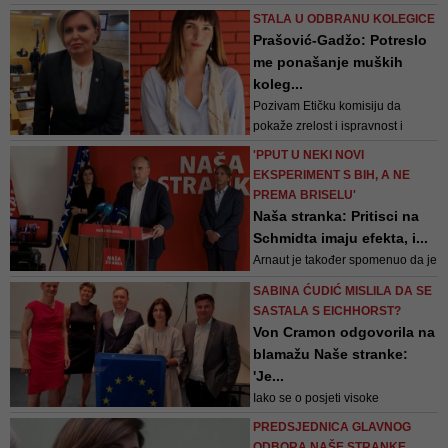
Erdogan je posjetu Sarajevu
STALA U ODBRANU KOLEGICE
iskoristio da pomogne posrnulom
Prašović-Gadžo: Potreslo
Bakiru u kampanji. U njegovu
me ponašanje muških
korist govorio je šireći
koleg...
antizapadne sentimente,
Pozivam Etičku komisiju da
zavađajući nas s onim zemljama
pokaže zrelost i ispravnost i
koje su sve do jedne uložile u
pokrene postupak zbog
Bosnu i Hercegovinu više nego
'PPUT U NEKI NOVI
jučerašnjih uvreda i mizoginog
što je to Turska uradila, k...
EKSPERIMENT S BIH, A NE
ponašanja na račun kolegice
PREMA BRISELU'
Sabine Ćudić, navela je Prašović-
Naša stranka: Pritisci na
Gadžo
Schmidta imaju efekta, i...
Arnaut je također spomenuo da je
prilikom jučerašnjih i današnjih
SABINA ĆUDIĆ MISLILA DA SE
sastanaka u ambasadama naišao
SASTALA S EICHHORST?
na ogromno razumijevanje u
Von Cramon odgovorila na
jednom velikom dijelu
blamažu Naše stranke:
međunarodne zajednice da
'Je...
Schmidtovo rješenje nije dobro
Iako se o posjeti visoke
kao i da ga nije dobro nametati
delegacije govorilo već danima,
pred izbore
PREDSJEDNICA GLAVNOG
te su njihova imena prisutna u
ODBORA NAŠE STRANKE