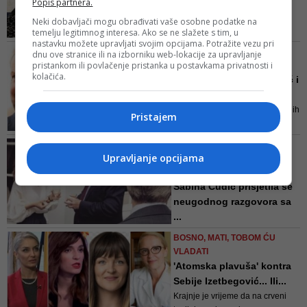
Popis partnera.
jadn...
samobitan i samostalan u
Tražimo sankcije za Dodika,
Neki dobavljači mogu obrađivati vaše osobne podatke na
kreiranju vlastite političke sudbine
temelju legitimnog interesa. Ako se ne slažete s tim, u
izbacivanje Rusije iz PIC-a,
da mu on i njegov HDZ nisu ni
nastavku možete upravljati svojim opcijama. Potražite vezu pri
pojačano političko i vojno
potrebni, poručila je Ćudić
NASTAVILI PRIMATI
dnu ove stranice ili na izborniku web-lokacije za upravljanje
prisustvo u Bosni i Hercegovini,
pristankom ili povlačenje pristanka u postavkama privatnosti i
VRTOGLAVE PLATE
napisala je ranije Ćudić
kolačića.
Ćudić: Izetbegović, Čović i
Špirić se penzionisali...
Otpremnina iznosi šest prosječnih
Pristajem
plaća, a isplaćuje se kako bi se
radnicima nakon višedecenijskog
U IŠČEKIVANJU DOLASKA
radnog staža olakšala penzija
Upravljanje opcijama
SPECIJALNOG AMERIČKOG
IZASLANIKA
Sabina Ćudić prisjetila se
neugodnog razgovora sa
...
Ne želim špekulisati o njegovim
BOSNO, MATI, TOBOM ĆU
motivima. Plan je opasan i
VLADATI
pogrešan i za cilj može imati
'Atomska plavuša' kontra
kratkoročno – zatvaranje OHR-a,
Sebije Izetbegović... Ili...
nastavak “strukturalnog dijaloga”
Krajnje je vrijeme da na crveni
sa Dodikom i pristajanje na