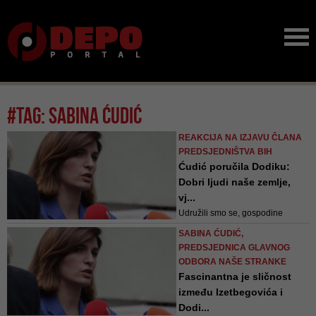
#tag: sabina ćudić
REAKCIJA NA IZJAVU ČLANA
PREDSJEDNIŠTVA BIH
Ćudić poručila Dodiku:
Dobri ljudi naše zemlje,
vj...
Udružili smo se, gospodine
Dodik, i obećavam vam da ćemo
SABINA ĆUDIĆ,
vas poslati na smetljište istorije
PREDSJEDNICA GLAVNOG
gdje i pripadate, poručila je Ćudić
ODBORA NAŠE STRANKE
Fascinantna je sličnost
između Izetbegovića i
Dodi...