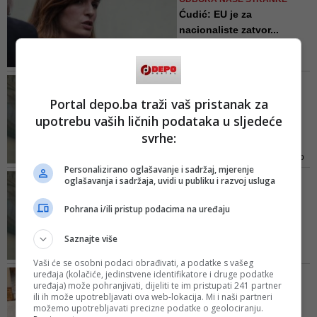
javnom prostoru, a naročito
Ćudić: EU je za
Tineke Strik i Borisa Mijatovića
nacionaliste zatvor...
koji su već bili u posjeti BiH, u
Prijevremen...
Našoj stranci nisu znali s kim se
Naš cilj je ulazak u EU, a s
sastala predsjednica Glavnog
njihovom politikom mogli bismo
odbora Naše...
SABINA ĆUDIĆ O CHARLESU
provesti vječnost u statusu
MICHELU
Portal depo.ba traži vaš pristanak za
kandidata, bez statusa zemlje
'Posjeta predsjednika
upotrebu vaših ličnih podataka u sljedeće
članice, poručila je Ćudić
Evropskog vijeća bila je
svrhe:
kon...
Michel je svojom posjetom samo
Personalizirano oglašavanje i sadržaj, mjerenje
stvorio privid brige Evropskog
REAKCIJA NA NAJAVU
oglašavanja i sadržaja, uvidi u publiku i razvoj usluga
vijeća za BiH i građanima ulio
TERITORIJALNE
lažnu nadu u promjeni kursa
REORGANIZACIJE BIH
Pohrana i/ili pristup podacima na uređaju
ovdašnjih etnopolitika prema bh.
Sabina Ćudić: Čovićeva
putu ka EU. To se pokazalo
pisma međunarodnoj
Saznajte više
odmah po njegovom odlasku.
zajednic...
Nakon slatkorječivih izjava i
Vaši će se osobni podaci obrađivati, a podatke s vašeg
Ako Čović želi da bojkotuje
Čovića i Izetbegovi...
uređaja (kolačiće, jedinstvene identifikatore i druge podatke
PSOVKE I UVREDE
izbore, neka izvoli. Moguće da je
uređaja) može pohranjivati, dijeliti te im pristupati 241 partner
Gorica Dodik napala
ili ih može upotrebljavati ova web-lokacija. Mi i naši partneri
to jedini način da se osvijesti
Sabinu Ćudić: 'E, jadnice
možemo upotrebljavati precizne podatke o geolociranju.
koliko je hrvatski narod politički