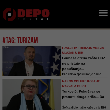
#tag: turizam
I DALJE IM TREBAJU VIZE ZA
ULAZAK U BIH
Grubeša otkrio zašto HDZ
ne pristaje na
popuštanje...
Bilo kakvo špekuliranje o bilo
kakvom islamofobičnom ministru,
NAKON ODLUKE KOJA JE
ili ne znam ni ja čemu drugome,
IZAZVALA BURU
ne dolazi u obzir. Mi znamo da
Turković: Pokušava se
Kraljevina Saudijska Arabija
proturiti druga priča... Da
itekako pomaže BiH. Imamo
...
konkretan primjer gradnje dijela
Šefica diplomatije kaže da je BiH i
bolnice u Mostaru, poručio je