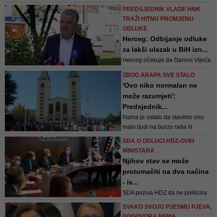
ranije donosila odluke koje nisu
Josip Grubeša
PREDSJEDNIK VLADE HNK
"u potpunosti u skladu s
TRAŽI HITNU PROMJENU
procesom usklađivanja BiH s
ODLUKE
politikama i stavovima EU"
Herceg: Odbijanje odluke
za lakši ulazak u BiH izn...
Herceg očekuje da članovi Vijeća
ministara BiH "ostave politiku sa
ZBOG ARAPA SVE STALO
strane i žurno donesu odluku
'Ovo niko normalan ne
kojom će se omogućiti
može razumjeti':
jednostavniji prelazak državne
Predsjednik...
granice i time podrže sektor
Nama je ostalo da stavimo ono
turizma u BiH"
malo ljudi na burzu rada ili
prosvjedovati protiv ovakvog
SDA O ODLUCI HDZ-OVIH
načina vođenja države, poručio je
MINISTARA
Davor Ljubić
Njihov stav se može
protumačiti na dva načina
- is...
SDA poziva HDZ da ne politizira
jednu racionalnu odluku, za koju
SVAKO SVOJU PJESMU PJEVA,
su pribavljena mišljenja svih
DOGOVORA NEMA