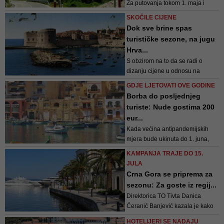
Za putovanja tokom 1. maja i
Dana nezavisnosti, kako navodi
SKOČILE CIJENE
Hodžić, moguće je samo napraviti
Dok sve brine spas
aranžmane za region
turističke sezone, na jugu
Hrva...
S obzirom na to da se radi o
dizanju cijene u odnosu na
prethodnu godinu, situacija je
GDJE LJETOVATI OVE GODINE
neizvjesna. Ulaz rezervacija je
Borba do posljednjeg
jako spor tako da nije baš
turiste: Nude gostima 200
ispravno, kaže Nino Dubretić,
eur...
vlasnik dubrovačke agencije za
Kada većina antipandemijskih
rezerviranje smještaja
mjera bude ukinuta do 1. juna,
turistima koji rezervišu ljetnji
KAMPANJA TRAJE DO 15.
odmor direktno preko lokalnih
JULA
hotela bit će poklonjen novac
Crna Gora se priprema za
sezonu: Za goste iz regij...
Direktorica TO Tivta Danica
Ćeranić Banjević kazala je kako
to znači da četveročlana obitelj s
HOTELIJERI SE NADAJU