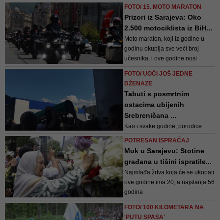
učesniku olakšao put i omogućilo
FOTO/ 15. MOTO MARATON
da bez većih poteškoća završi
Prizori iz Sarajeva: Oko
Marš mira – kazao je Salkić
2.500 motociklista iz BiH...
Moto maraton, koji iz godine u
godinu okuplja sve veći broj
učesnika, i ove godine nosi
univerzalnu poruku mira, sjećanja
FOTO/ UOČI JOŠ JEDNE
i opomene da se zločini poput
DŽENAZE
genocida nikada ne smiju
Tabuti s posmrtnim
ponoviti
ostacima ubijenih
Srebreničana ...
Kao i svake godine, porodice
žrtava, građani, predstavnici vlasti
POTRESAN ISPRAĆAJ
i diplomatskog kora u našoj
Muk u Sarajevu: Stotine
zemlji, vjerskih zajednica,
građana u tišini ispratile...
učenjem Fatihe i minutom šutnje,
Najmlađa žrtva koja će se ukopati
te polaganjem cvijeća, ispratili su
ove godine ima 20, a najstarija 56
tužnu kolonu tabuta na putu ka
godina
njihovom počivalištu
FOTO/ 100 KILOMETARA NA
'PUTU SPASA'