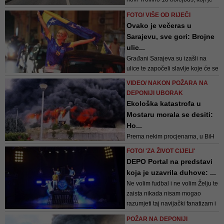
danas obavio prvu testnu vožnju,
FOTO/ VIŠE OD RIJEČI
će biti pušten u saobraćaj
Ovako je večeras u
Sarajevu, sve gori: Brojne
ulic...
Građani Sarajeva su izašli na
ulice te započeli slavlje koje će se
nastaviti dugo u noć
VIDEO/ NAKON POŽARA NA
DEPONIJI UBORAK
Ekološka katastrofa u
Mostaru morala se desiti:
Ho...
Prema nekim procjenama, u BiH
postoji više od 1.000 divljih
FOTO/ 'ZA ŽIVOT CIJELI'
deponija, o kojima se najčešće
DEPO Portal na predstavi
govori tek nakon incidenata
koja je uzavrila duhove: ...
Ne volim fudbal i ne volim Želju te
zaista nikada nisam mogao
razumjeti taj navijački fanatizam i
opčinjenost nekim klubom - sve
POŽAR NA DEPONIJI
do sinoć