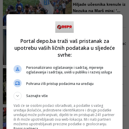
Hiljade učesnika krenule iz
Nezuka na Marš mira: '...
Tokom tri dana učesnici će
prepješačiti više od 100
kilometara, prolazeći najtežim
ČETIRI KLINIKE USELJENE U
dijelovima nekadašnjeg "puta
SAVREMENE PROSTORIJE
Portal depo.ba traži vaš pristanak za
spasa"
Veliki iskorak za zdravstvo:
upotrebu vaših ličnih podataka u sljedeće
KCUS dobio novi Centr...
svrhe:
Generalni direktor KCUS-a Alen
Pilav istaknuo je važnost
Personalizirano oglašavanje i sadržaj, mjerenje
današnjeg događaja za bh.
FOTO/ LJETO KRATKO TRAJE
oglašavanja i sadržaja, uvidi u publiku i razvoj usluga
građane. Svi smo mi, kako je
Nedjelja na Vrelu Bosne:
kazao, građani Bosne i
Brojni građani Sarajeva ...
Pohrana i/ili pristup podacima na uređaju
Hercegovine ali smo i potencijalni
Većina zna da sarajevsko ljeto
pacijenti Kliničkog centra
Saznajte više
relativno kratko traje te se svaki
Univerziteta u Sarajevu.
sunčani dan koristi da odmor i
Vaši će se osobni podaci obrađivati, a podatke s vašeg
uživanje
uređaja (kolačiće, jedinstvene identifikatore i druge podatke
FOTO/ KRAJ U ŠESTAESTINI
uređaja) može pohranjivati, dijeliti te im pristupati 241 partner
FINALA
ili ih može upotrebljavati ova web-lokacija. Mi i naši partneri
Zmajevi ipak nisu mogli
možemo upotrebljavati precizne podatke o geolociranju.
protiv Amerike, porazom
Popis partnera.