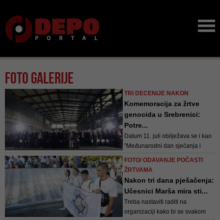
FOTO GALERIJE
TRI DECENIJE NAKON
Komemoracija za žrtve
genocida u Srebrenici:
Potre...
Datum 11. juli obilježava se i kao
"Međunarodni dan sjećanja i
obilježavanja genocida
FOTO/ ODAVANJE POČASTI
počinjenog u Srebrenici 1995.
ŽRTVAMA
godine", nakon što je 23. maja
Nakon tri dana pješačenja:
2024. godine Generalna
Učesnici Marša mira sti...
skupština Ujedinjenih nacija
Treba nastaviti raditi na
izglasala Rezoluciju o genocidu u
organizaciji kako bi se svakom
Srebrenici.