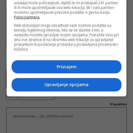
uređaja) može pohranjivati, dijeliti te im pristupati 241 partner
ili ih može upotrebljavati ova web-lokacija. Mi i naši partneri
možemo upotrebljavati precizne podatke o geolociranju.
Popis partnera.
Neki dobavljači mogu obrađivati vaše osobne podatke na
temelju legitimnog interesa. Ako se ne slažete s tim, u
nastavku možete upravljati svojim opcijama. Potražite vezu pri
dnu ove stranice ili na izborniku web-lokacije za upravljanje
pristankom ili povlačenje pristanka u postavkama privatnosti i
kolačića.
Pristajem
Upravljanje opcijama
0
karaktera