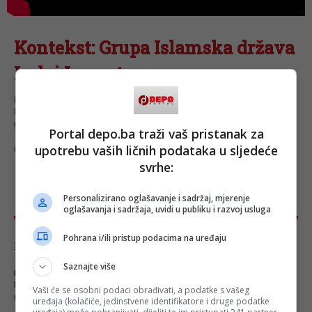
Kontekst: Grupa Islamska država
Irak i Levant
Mogu li zračni udari zaustaviti grupu Islamska država Irak i
Levant ili je neophodna i kopnena ofanziva? Kako je nastala
grupa ISIL?
Portal depo.ba traži vaš pristanak za
upotrebu vaših ličnih podataka u sljedeće
(DEPO TV/jk)
svrhe:
Personalizirano oglašavanje i sadržaj, mjerenje
oglašavanja i sadržaja, uvidi u publiku i razvoj usluga
Pohrana i/ili pristup podacima na uređaju
Komentari - Ukupno 0
Saznajte više
NAPOMENA
- Portal Depo.ba zadržava pravo da obriše neprimjereni dio ili cijeli
komentar bez najave i objašnjenja. Mišljenja iznešena u komentarima nisu stavovi
Vaši će se osobni podaci obrađivati, a podatke s vašeg
redakcije web portala Depo.ba!
uređaja (kolačiće, jedinstvene identifikatore i druge podatke