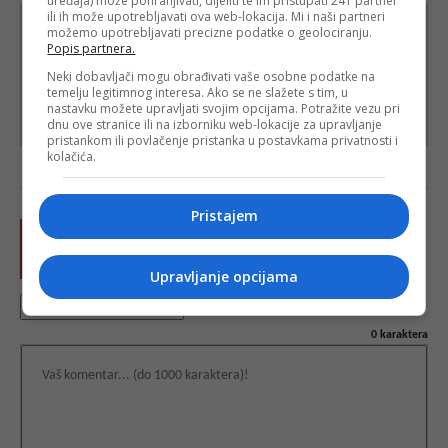
uređaja) može pohranjivati, dijeliti te im pristupati 241 partner
ili ih može upotrebljavati ova web-lokacija. Mi i naši partneri
možemo upotrebljavati precizne podatke o geolociranju.
Popis partnera.
Neki dobavljači mogu obrađivati vaše osobne podatke na
temelju legitimnog interesa. Ako se ne slažete s tim, u
nastavku možete upravljati svojim opcijama. Potražite vezu pri
dnu ove stranice ili na izborniku web-lokacije za upravljanje
pristankom ili povlačenje pristanka u postavkama privatnosti i
kolačića.
Pristajem
Upravljanje opcijama
0
karaktera