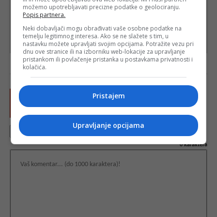
možemo upotrebljavati precizne podatke o geolociranju.
Popis partnera.
Neki dobavljači mogu obrađivati vaše osobne podatke na
temelju legitimnog interesa. Ako se ne slažete s tim, u
nastavku možete upravljati svojim opcijama. Potražite vezu pri
dnu ove stranice ili na izborniku web-lokacije za upravljanje
pristankom ili povlačenje pristanka u postavkama privatnosti i
kolačića.
Pristajem
Upravljanje opcijama
0
karaktera