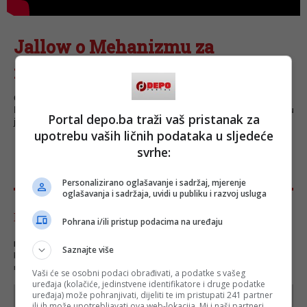
Jallow o Mehanizmu za
međunarodne kaznene sudove
Glavni tužitelj Mehanizma za međunarodne kaznene sudove
Hassan Jallow, koji je u posjeti Bosni i Hercegovini, za Al Jazeeru
Portal depo.ba traži vaš pristanak za
je pojasnio funkcioniranje, prioritete i ciljeve tog tijela.
upotrebu vaših ličnih podataka u sljedeće
svrhe:
Personalizirano oglašavanje i sadržaj, mjerenje
oglašavanja i sadržaja, uvidi u publiku i razvoj usluga
Komentari - Ukupno 0
Pohrana i/ili pristup podacima na uređaju
NAPOMENA
- Portal Depo.ba zadržava pravo da obriše neprimjereni dio ili cijeli
Saznajte više
komentar bez najave i objašnjenja. Mišljenja iznešena u komentarima nisu stavovi
redakcije web portala Depo.ba!
Vaši će se osobni podaci obrađivati, a podatke s vašeg
uređaja (kolačiće, jedinstvene identifikatore i druge podatke
uređaja) može pohranjivati, dijeliti te im pristupati 241 partner
ili ih može upotrebljavati ova web-lokacija. Mi i naši partneri