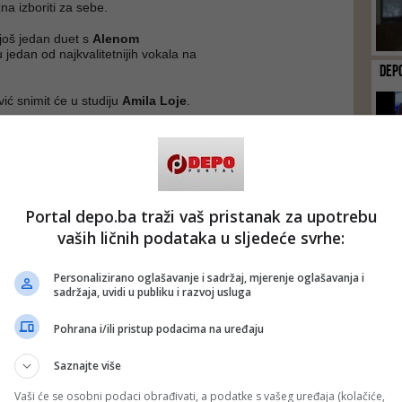
na izboriti za sebe.
još jedan duet s
Alenom
u jedan od najkvalitetnijih vokala na
DEP
ić snimit će u studiju
Amila Loje
.
hvatio moj poziv za saradnju. Numera
i drugačije od svega što sam radila.
vo osvježenje na sceni, kaže
lesu u spotu za pjesmu “Un poco
Portal depo.ba traži vaš pristanak za upotrebu
vaših ličnih podataka u sljedeće svrhe:
Personalizirano oglašavanje i sadržaj, mjerenje oglašavanja i
sadržaja, uvidi u publiku i razvoj usluga
Pohrana i/ili pristup podacima na uređaju
Saznajte više
Vaši će se osobni podaci obrađivati, a podatke s vašeg uređaja (kolačiće,