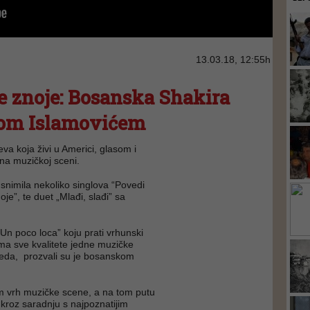
13.03.18, 12:55h
e znoje: Bosanska Shakira
nom Islamovićem
eva koja živi u Americi, glasom i
na muzičkoj sceni.
snimila nekoliko singlova “Povedi
je”, te duet „Mlađi, slađi” sa
“Un poco loca” koju prati vrhunski
ima sve kvalitete jedne muzičke
gleda, prozvali su je bosanskom
am vrh muzičke scene, a na tom putu
i kroz saradnju s najpoznatijim