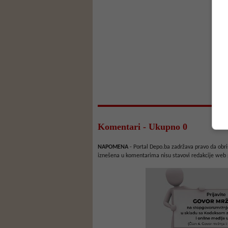
Komentari - Ukupno 0
NAPOMENA
- Portal Depo.ba zadržava pravo da obriš
iznešena u komentarima nisu stavovi redakcije web 