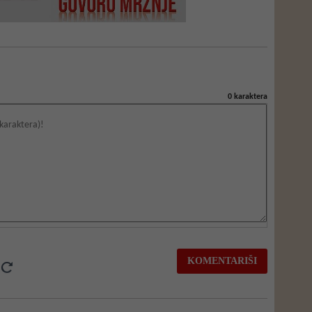
0
karaktera