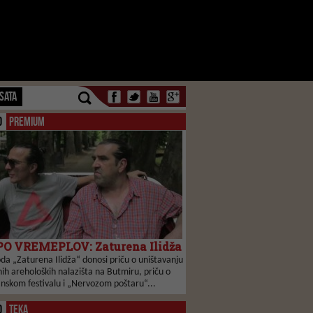
SATA
O
PREMIUM
O VREMEPLOV: Zaturena Ilidža
da „Zaturena Ilidža“ donosi priču o uništavanju
ih areholoških nalazišta na Butmiru, priču o
anskom festivalu i „Nervozom poštaru“...
O
TEKA