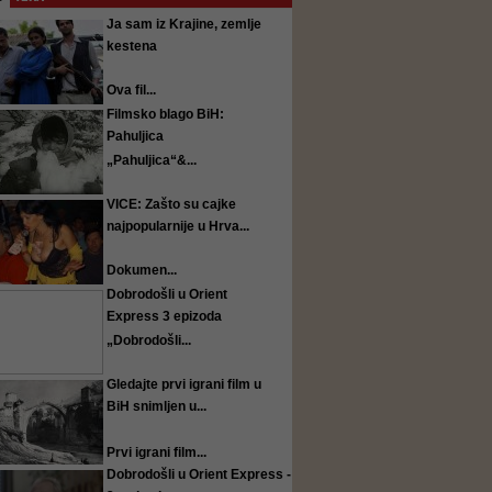
Ja sam iz Krajine, zemlje
kestena
Ova fil...
Filmsko blago BiH:
Pahuljica
„Pahuljica“&...
VICE: Zašto su cajke
najpopularnije u Hrva...
Dokumen...
Dobrodošli u Orient
Express 3 epizoda
„Dobrodošli...
Gledajte prvi igrani film u
BiH snimljen u...
Prvi igrani film...
Dobrodošli u Orient Express -