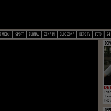
& Mediji
Sport
Žurnal
Žena IN
Blog zona
Depo TV
FOTO
24 
DEP
DEP
Epizo
drevn
Ilidž
DEP