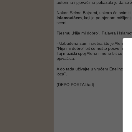
autorima i pjevačima pokazala je da se z
Nakon Selme Bajrami, uskoro će snimiti 
Islamovićem
, koji je po njenom mišljenj
sceni.
Pjesmu „Nije mi dobro“, Palavra i Islamov
- Uzbuđena sam i sretna što je Alen pri
“Nije mi dobro” bit će nešto posve novo 
Taj muzički spoj Alena i mene bit će pra
pjevačica.
A do tada uživajte u vrućem Enelinom p
loca”.
(DEPO PORTAL/ad)