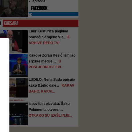
2. epizoda
FACEBOOK
PREPORUKE
O
KOKSARA
Emir Kusturica poginuo
braneći Sarajevo VR...
IZ
ARHIVE DEPO TV!
Kako je Zoran Kesić ismijao
srpske medije ...
U
POSLJEDNJOJ EPI...
LUDILO: Nena Sada opisuje
kako Džeko daje...
KAKAV
BAHO, KAKVI...
Ispovijest pjevača: Šako
Polumenta otvoren...
OTKAKO SU IZAŠLI NJE...