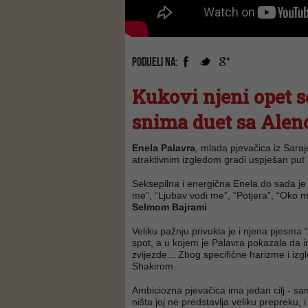
PODIJELI NA:
Kukovi njeni opet s
snima duet sa Ale
Enela Palavra
, mlada pjevačica iz Saraj
atraktivnim izgledom gradi uspješan put 
Seksepilna i energična Enela do sada je 
me”, “Ljubav vodi me”, “Potjera”, “Oko mo
Selmom Bajrami
.
Veliku pažnju privukla je i njena pjesma 
spot, a u kojem je Palavra pokazala da 
zvijezde... Zbog specifične harizme i iz
Shakirom.
Ambiciozna pjevačica ima jedan cilj - s
ništa joj ne predstavlja veliku prepreku, 