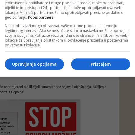
jedinstvene identifikatore i druge podatke uređaja) može pohranjivati,
dijeliti te im pristupati 241 partner ili ih može upotrebljavati ova web-
lokacija. Mi i naši partneri možemo upotrebljavati precizne podatke o
geolociranju.
Popis partnera.
Neki dobavljači mogu obrađivati vaše osobne podatke na temelju
legitimnog interesa. Ako se ne slažete s tim, u nastavku možete upravljati
svojim opcijama. Potražite vezu pri dnu ove stranice ili na izborniku web-
lokacije za upravljanje pristankom ili povlačenje pristanka u postavkama
privatnosti i kolačića.
Upravljanje opcijama
Pristajem
e neprimjereni dio ili cijeli komentar bez najave i objašnjenja. Mišljenja
portala Depo.ba!