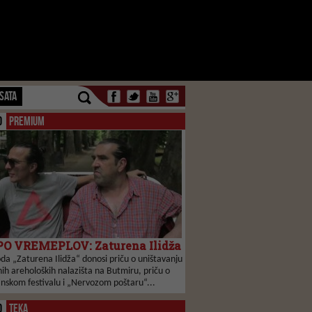
SATA
O
PREMIUM
O VREMEPLOV: Zaturena Ilidža
da „Zaturena Ilidža“ donosi priču o uništavanju
ih areholoških nalazišta na Butmiru, priču o
anskom festivalu i „Nervozom poštaru“...
O
TEKA