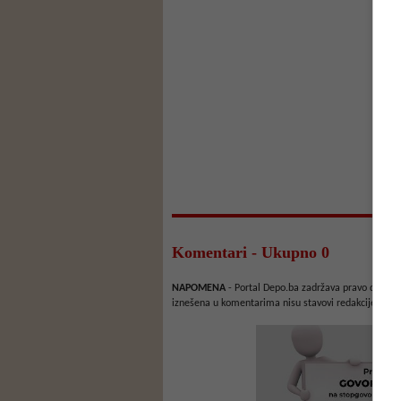
Komentari - Ukupno 0
NAPOMENA
- Portal Depo.ba zadržava pravo da obriš
iznešena u komentarima nisu stavovi redakcije web 