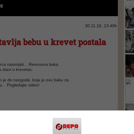
30.11.16, 13:40h
tavlja bebu u krevet postala
srca nasmijati... Revnosna baka
 stavi u krevetac.
o je do nezgode, koja je ovu baku za
tu... Pogledajte video!