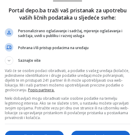
Portal depo.ba traži vaš pristanak za upotrebu
vaših ličnih podataka u sljedeće svrhe:
DEP
Personalizirano oglašavanje i sadržaj, mjerenje oglašavanja i
sadržaja, uvidi u publiku i razvoj usluga
Pohrana i/ili pristup podacima na uređaju
Saznajte više
Vaši će se osobni podaci obrađivati, a podatke s vašeg uređaja (kolačiće,
jedinstvene identifikatore i druge podatke uređaja) može pohranjivati,
dijeliti te im pristupati 241 partner ili ih može upotrebljavati ova web-
lokacija. Mi i naši partneri možemo upotrebljavati precizne podatke o
geolociranju.
Popis partnera.
e neprimjereni dio ili cijeli komentar bez najave i objašnjenja. Mišljenja
Neki dobavljači mogu obrađivati vaše osobne podatke na temelju
portala Depo.ba!
legitimnog interesa. Ako se ne slažete s tim, u nastavku možete upravljati
svojim opcijama. Potražite vezu pri dnu ove stranice ili na izborniku web-
lokacije za upravljanje pristankom ili povlačenje pristanka u postavkama
privatnosti i kolačića.