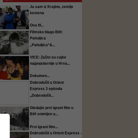
Ja sam iz Krajine, zemlje
kestena
Ova fil...
Filmsko blago BiH:
Pahuljica
„Pahuljica“&...
VICE: Zašto su cajke
najpopularnije u Hrva...
Dokumen...
Dobrodošli u Orient
Express 3 epizoda
„Dobrodošli...
Gledajte prvi igrani film u
BiH snimljen u...
Prvi igrani film...
Dobrodošli u Orient Express -