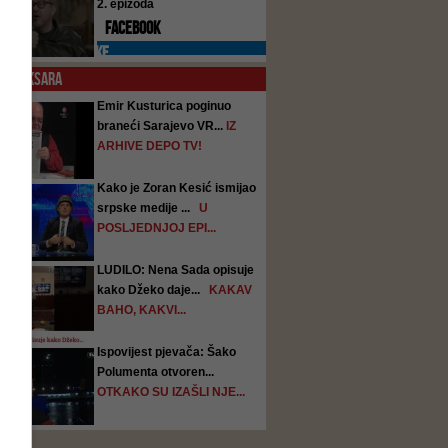
2. epizoda
FACEBOOK
PREPORUKE
O
KOKSARA
Emir Kusturica poginuo
braneći Sarajevo VR...
IZ
ARHIVE DEPO TV!
Kako je Zoran Kesić ismijao
srpske medije ...
U
POSLJEDNJOJ EPI...
LUDILO: Nena Sada opisuje
kako Džeko daje...
KAKAV
BAHO, KAKVI...
Ispovijest pjevača: Šako
Polumenta otvoren...
OTKAKO SU IZAŠLI NJE...