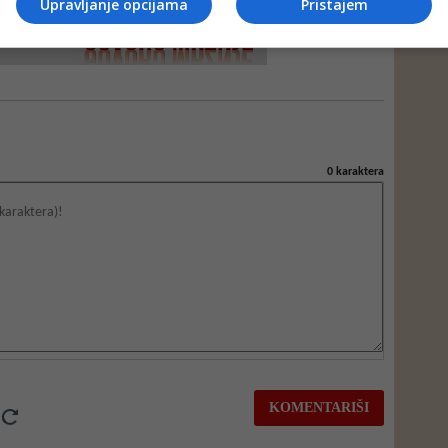
Upravljanje opcijama
Pristajem
0
karaktera