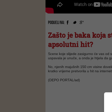
PODIJELI NA:
Zašto je baka koja s
apsolutni hit?
Scene koje slijede zasigurno će vas od 
uspavala je unuče, a onda je htjela da ga
No, njenih majušnih 150 cm visine dovel
kratko vrijeme pretvorila u hit na interne
(DEPO PORTAL/ad)