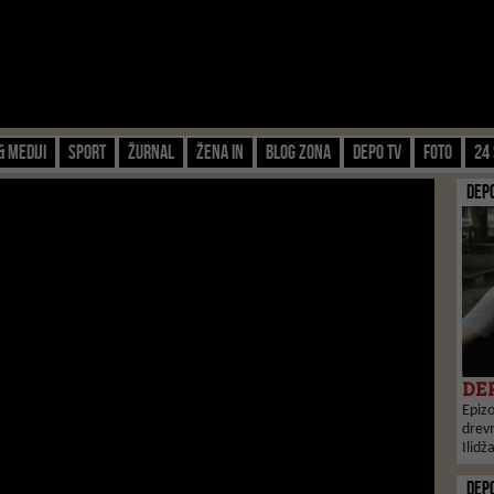
& Mediji
Sport
Žurnal
Žena IN
Blog zona
Depo TV
FOTO
24 
DEP
DEP
Epizo
drevn
Ilidž
DEP