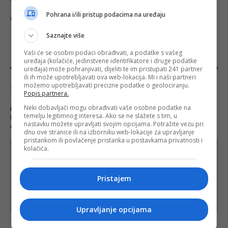
Pohrana i/ili pristup podacima na uređaju
(DEPO PORTAL/dg)
Saznajte više
Vaši će se osobni podaci obrađivati, a podatke s vašeg
uređaja (kolačiće, jedinstvene identifikatore i druge podatke
uređaja) može pohranjivati, dijeliti te im pristupati 241 partner
ili ih može upotrebljavati ova web-lokacija. Mi i naši partneri
možemo upotrebljavati precizne podatke o geolociranju.
Komentari - Ukupno 0
Popis partnera.
Neki dobavljači mogu obrađivati vaše osobne podatke na
NAPOMENA
- Portal Depo.ba zadržava pravo da obriše neprimjereni dio ili cijeli
temelju legitimnog interesa. Ako se ne slažete s tim, u
komentar bez najave i objašnjenja. Mišljenja iznešena u komentarima nisu stavovi
nastavku možete upravljati svojim opcijama. Potražite vezu pri
redakcije web portala Depo.ba!
dnu ove stranice ili na izborniku web-lokacije za upravljanje
pristankom ili povlačenje pristanka u postavkama privatnosti i
kolačića.
Pristajem
Upravljanje opcijama