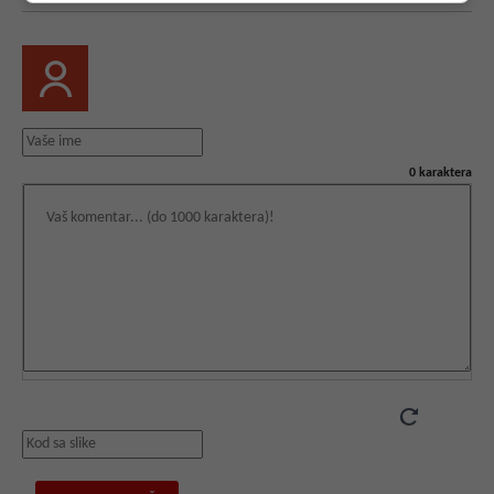
0
karaktera