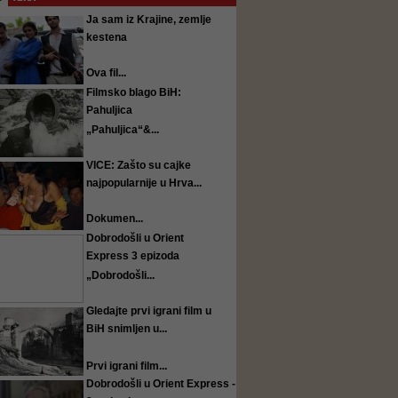
Ja sam iz Krajine, zemlje
kestena
Ova fil...
Filmsko blago BiH:
Pahuljica
„Pahuljica“&...
VICE: Zašto su cajke
najpopularnije u Hrva...
Dokumen...
Dobrodošli u Orient
Express 3 epizoda
„Dobrodošli...
Gledajte prvi igrani film u
BiH snimljen u...
Prvi igrani film...
Dobrodošli u Orient Express -