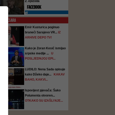
2. epizoda
FACEBOOK
PREPORUKE
O
KOKSARA
Emir Kusturica poginuo
braneći Sarajevo VR...
IZ
ARHIVE DEPO TV!
Kako je Zoran Kesić ismijao
srpske medije ...
U
POSLJEDNJOJ EPI...
LUDILO: Nena Sada opisuje
kako Džeko daje...
KAKAV
BAHO, KAKVI...
Ispovijest pjevača: Šako
Polumenta otvoren...
OTKAKO SU IZAŠLI NJE...