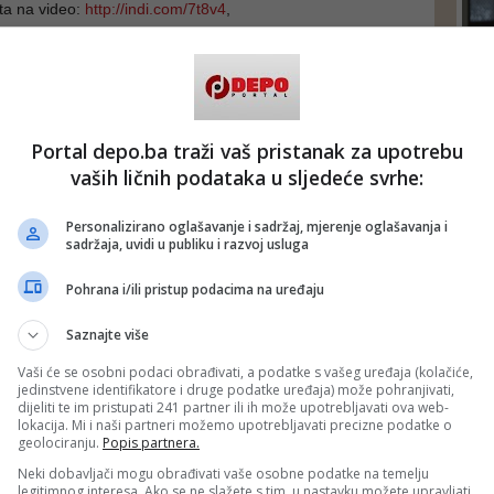
ta na video:
http://indi.com/7t8v4
,
tupa Pedje Bajovića
DEP
Portal depo.ba traži vaš pristanak za upotrebu
vaših ličnih podataka u sljedeće svrhe:
Personalizirano oglašavanje i sadržaj, mjerenje oglašavanja i
sadržaja, uvidi u publiku i razvoj usluga
Pohrana i/ili pristup podacima na uređaju
Saznajte više
Vaši će se osobni podaci obrađivati, a podatke s vašeg uređaja (kolačiće,
jedinstvene identifikatore i druge podatke uređaja) može pohranjivati,
dijeliti te im pristupati 241 partner ili ih može upotrebljavati ova web-
lokacija. Mi i naši partneri možemo upotrebljavati precizne podatke o
geolociranju.
Popis partnera.
Neki dobavljači mogu obrađivati vaše osobne podatke na temelju
legitimnog interesa. Ako se ne slažete s tim, u nastavku možete upravljati