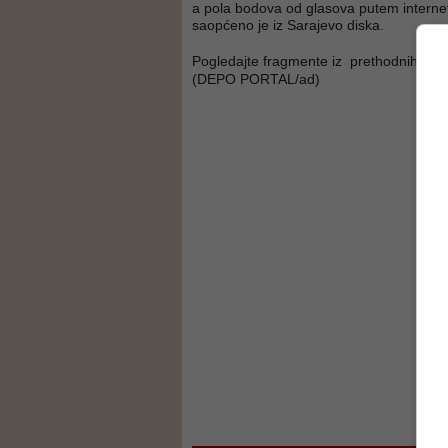
a pola bodova od glasova putem interne
saopćeno je iz Sarajevo diska.
Pogledajte fragmente iz prethodnih nas
(DEPO PORTAL/ad)