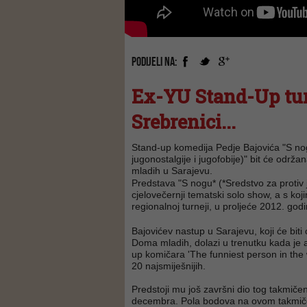
PODIJELI NA:
Ex-YU Stand-Up tur
Srebrenici...
Stand-up komedija Pedje Bajovića "S nog
jugonostalgije i jugofobije)" bit će odr
mladih u Sarajevu.
Predstava "S nogu* (*Sredstvo za protiv ju
cjelovečernji tematski solo show, a s koj
regionalnoj turneji, u proljeće 2012. god
Bajovićev nastup u Sarajevu, koji će bit
Doma mladih, dolazi u trenutku kada je a
up komičara 'The funniest person in the
20 najsmiješnijih.
Predstoji mu još završni dio tog takmičen
decembra. Pola bodova na ovom takmičen