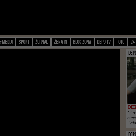
& Mediji
Sport
Žurnal
Žena IN
Blog zona
Depo TV
FOTO
24 
DEP
DEP
Epizo
drevn
Ilidž
DEP