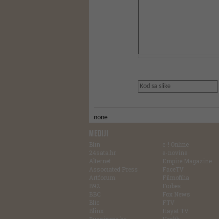
none
MEDIJI
Blin
e-! Online
24sata.hr
e-novine
Alternet
Empire Magazine
Associated Press
FaceTV
Artforum
Filmofilia
B92
Forbes
BBC
Fox News
Blic
FTV
Blinx
Hayat TV