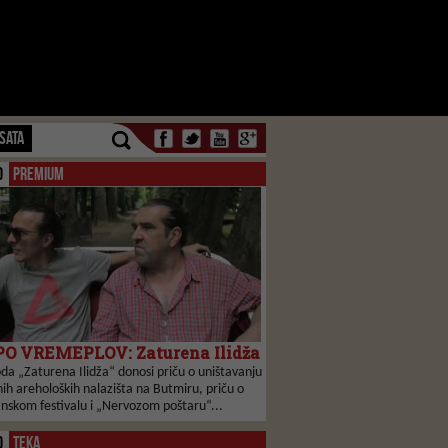
SATA
O
PREMIUM
O VREMEPLOV: Zaturena Ilidža
da „Zaturena Ilidža“ donosi priču o uništavanju
ih areholoških nalazišta na Butmiru, priču o
anskom festivalu i „Nervozom poštaru“...
O
TEKA