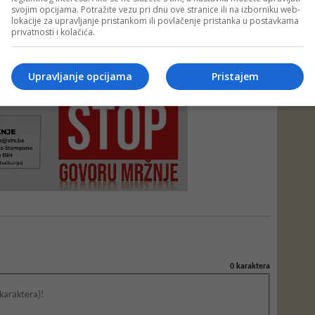
svojim opcijama. Potražite vezu pri dnu ove stranice ili na izborniku web-
lokacije za upravljanje pristankom ili povlačenje pristanka u postavkama
privatnosti i kolačića.
e neprimjereni dio ili cijeli komentar bez najave i objašnjenja. Mišljenja
portala Depo.ba!
Upravljanje opcijama
Pristajem
0
karaktera