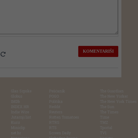
Glas Srpske
Pešćanik
The Guardian
Globus
POGO
The New Yorker
IMDb
Politika
The New York Times
INDEX.HR
Reddit
The Sun
Indie Wire
Reuters
The Times
Jutarnji list
Rotten Tomatoes
Time
Kurir
RTRS
TMZ
Miniclip
RTS
Tportal
net.hr
Screen Daily
TV1