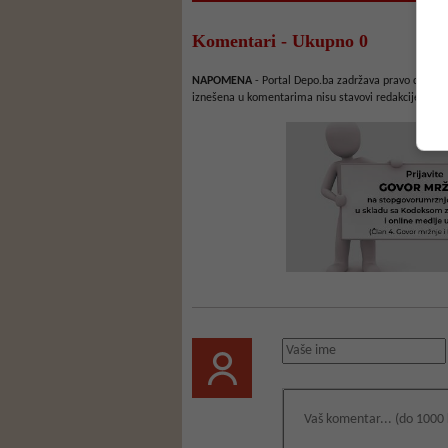
Komentari - Ukupno 0
NAPOMENA
- Portal Depo.ba zadržava pravo da obriš
iznešena u komentarima nisu stavovi redakcije web 