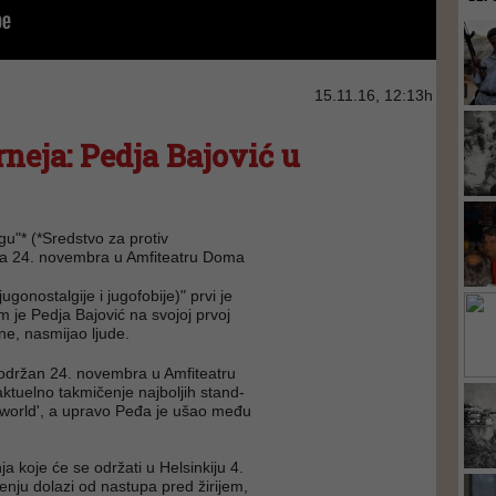
15.11.16, 12:13h
neja: Pedja Bajović u
u"* (*Sredstvo za protiv
žana 24. novembra u Amfiteatru Doma
gonostalgije i jugofobije)" prvi je
im je Pedja Bajović na svojoj prvoj
ine, nasmijao ljude.
i održan 24. novembra u Amfiteatru
ktuelno takmičenje najboljih stand-
 world', a upravo Peđa je ušao među
ja koje će se održati u Helsinkiju 4.
ju dolazi od nastupa pred žirijem,