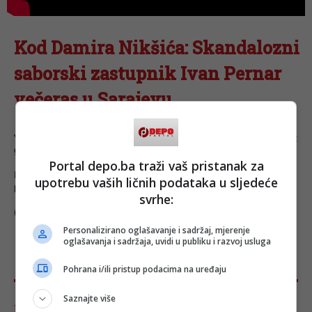
Kod Damira Nikšića: Skandalozni
saborski zastupnik Ivan Pernar
večeras u Sarajevu
Večeras će u Pivnici Sarajevo u Titovoj 7 s početkom u 21:00 sat
gostovati hrvatski saborski zastupnik
Ivan Pernar
.
Portal depo.ba traži vaš pristanak za
Domaćin će mu biti
Damir Nikšić
, pa se očekuje zanimljiva noć
upotrebu vaših ličnih podataka u sljedeće
puna smijeha i dobre zabave.
svrhe:
(DEPO PORTAL/mr)
Personalizirano oglašavanje i sadržaj, mjerenje
oglašavanja i sadržaja, uvidi u publiku i razvoj usluga
Pohrana i/ili pristup podacima na uređaju
Saznajte više
Komentari - Ukupno 0