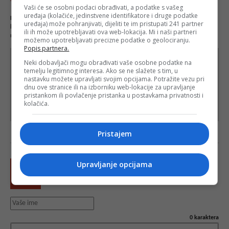
Vaši će se osobni podaci obrađivati, a podatke s vašeg
uređaja (kolačiće, jedinstvene identifikatore i druge podatke
NAPOMENA
- Portal Depo.ba zadržava pravo da obriše neprimjereni dio ili cijeli
uređaja) može pohranjivati, dijeliti te im pristupati 241 partner
komentar bez najave i objašnjenja. Mišljenja iznešena u komentarima nisu stavovi
ili ih može upotrebljavati ova web-lokacija. Mi i naši partneri
redakcije web portala Depo.ba!
možemo upotrebljavati precizne podatke o geolociranju.
Popis partnera.
Neki dobavljači mogu obrađivati vaše osobne podatke na
temelju legitimnog interesa. Ako se ne slažete s tim, u
nastavku možete upravljati svojim opcijama. Potražite vezu pri
dnu ove stranice ili na izborniku web-lokacije za upravljanje
pristankom ili povlačenje pristanka u postavkama privatnosti i
kolačića.
Pristajem
Upravljanje opcijama
0
karaktera