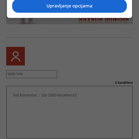
Upravljanje opcijama
0
karaktera