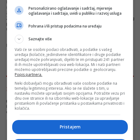
Budite aktivni sudionik novog vremena i mogućnosti, a ekipa
serije „Dobrodošli u Orient Express“ obećava atraktivnu TV
Personalizirano oglašavanje i sadržaj, mjerenje
zabavu za čitavu porodicu!
oglašavanja i sadržaja, uvidi u publiku i razvoj usluga
Za sve informacije i dodatne upite o seriji i mogućnostima njenog
premijernog gledanja, možete se obratiti mailom
Pohrana i/ili pristup podacima na uređaju
na:
depozona@depo.ba
.
Saznajte više
Pogledajte video!
Vaši će se osobni podaci obrađivati, a podatke s vašeg
uređaja (kolačiće, jedinstvene identifikatore i druge podatke
uređaja) može pohranjivati, dijeliti te im pristupati 241 partner
ili ih može upotrebljavati ova web-lokacija. Mi i naši partneri
možemo upotrebljavati precizne podatke o geolociranju.
Popis partnera.
Neki dobavljači mogu obrađivati vaše osobne podatke na
temelju legitimnog interesa. Ako se ne slažete s tim, u
Komentari - Ukupno 0
nastavku možete upravljati svojim opcijama. Potražite vezu pri
dnu ove stranice ili na izborniku web-lokacije za upravljanje
NAPOMENA
- Portal Depo.ba zadržava pravo da obriše neprimjereni dio ili cijeli
pristankom ili povlačenje pristanka u postavkama privatnosti i
komentar bez najave i objašnjenja. Mišljenja iznešena u komentarima nisu stavovi
kolačića.
redakcije web portala Depo.ba!
Pristajem