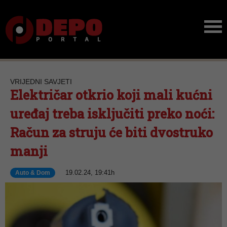
VRIJEDNI SAVJETI
Električar otkrio koji mali kućni
uređaj treba isključiti preko noći:
Račun za struju će biti dvostruko
manji
19.02.24, 19:41h
Auto & Dom