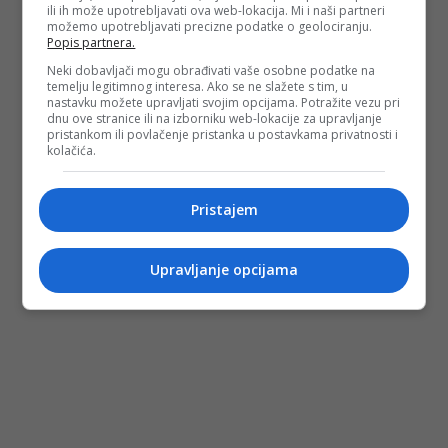
ili ih može upotrebljavati ova web-lokacija. Mi i naši partneri
možemo upotrebljavati precizne podatke o geolociranju.
Popis partnera.
Neki dobavljači mogu obrađivati vaše osobne podatke na
temelju legitimnog interesa. Ako se ne slažete s tim, u
nastavku možete upravljati svojim opcijama. Potražite vezu pri
dnu ove stranice ili na izborniku web-lokacije za upravljanje
pristankom ili povlačenje pristanka u postavkama privatnosti i
kolačića.
Pristajem
Upravljanje opcijama