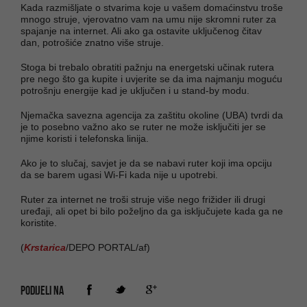
Kada razmišljate o stvarima koje u vašem domaćinstvu troše
mnogo struje, vjerovatno vam na umu nije skromni ruter za
spajanje na internet. Ali ako ga ostavite uključenog čitav
dan, potrošiće znatno više struje.
Stoga bi trebalo obratiti pažnju na energetski učinak rutera
pre nego što ga kupite i uvjerite se da ima najmanju moguću
potrošnju energije kad je uključen i u stand-by modu.
Njemačka savezna agencija za zaštitu okoline (UBA) tvrdi da
je to posebno važno ako se ruter ne može isključiti jer se
njime koristi i telefonska linija.
Ako je to slučaj, savjet je da se nabavi ruter koji ima opciju
da se barem ugasi Wi-Fi kada nije u upotrebi.
Ruter za internet ne troši struje više nego frižider ili drugi
uređaji, ali opet bi bilo poželjno da ga isključujete kada ga ne
koristite.
(
Krstarica
/DEPO PORTAL/af)
PODIJELI NA