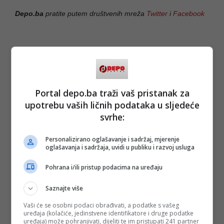
Depo.ba
pratite putem društvenih mreža
Twitter
i
Facebook
Portal depo.ba traži vaš pristanak za
upotrebu vaših ličnih podataka u sljedeće
svrhe:
Personalizirano oglašavanje i sadržaj, mjerenje
oglašavanja i sadržaja, uvidi u publiku i razvoj usluga
Pohrana i/ili pristup podacima na uređaju
Saznajte više
Vaši će se osobni podaci obrađivati, a podatke s vašeg
uređaja (kolačiće, jedinstvene identifikatore i druge podatke
uređaja) može pohranjivati, dijeliti te im pristupati 241 partner