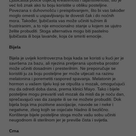
već loš znak ako tu boju koristite u obliku posteljine.
Povezana s duhovnošću i preispitivanjem, što bi vas također
moglo omesti u uspavljivanju te dovesti čak i do noćnih
mora. Također, ljubičasta vas može učiniti tužnim ili
frustriranim, a to nije emocionalno stanje u kojem se ujutro
želite probuditi. Stoga alternativa mogu biti pastelno
ljubičasta ili boja lavande, koja će smiriti emocije.
Bijela
Bijela je uvijek kontroverzna boja kada se koristi u kući jer je
savršena za bazu, ali njezina pretjerana upotreba prostor
može učiniti dosadnim i presterilnim. Ne preporučuje se
koristiti ju za boju posteljine jer može utjecati na razinu
melatonina i poremetiti raspored spavanja. Melatonin je
hormon u vašem tijelu koji se otpušta u mozak, omogućujući
mu da odredi doba dana, prema klinici Mayo. Tako i bijele
posteljine mogu prevariti vaš mozak da misli da je noću dan,
sprečavajući vas da zaspite ili se ne možete probuditi. Dok
bijela boja ima pozitivne asocijacije, navode se i neke i
negativne, zbog kojih se osjećate hladno ili bezlično.
Korištenje bijele posteljine stoga može vašu sobu učiniti
neugodnom ili sterilnom jer je previše čista i svijetla.
Crna