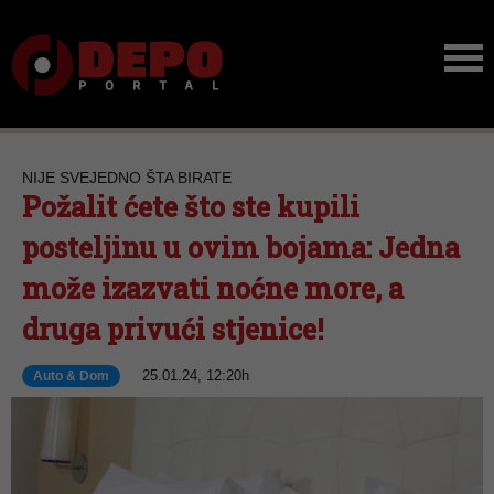
NIJE SVEJEDNO ŠTA BIRATE
Požalit ćete što ste kupili
posteljinu u ovim bojama: Jedna
može izazvati noćne more, a
druga privući stjenice!
25.01.24, 12:20h
Auto & Dom