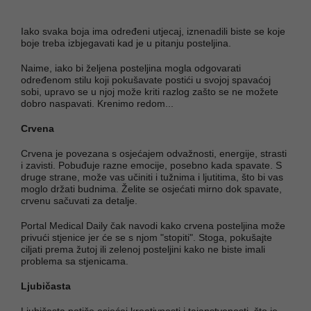
Iako svaka boja ima određeni utjecaj, iznenadili biste se koje
boje treba izbjegavati kad je u pitanju posteljina.
Naime, iako bi željena posteljina mogla odgovarati
određenom stilu koji pokušavate postići u svojoj spavaćoj
sobi, upravo se u njoj može kriti razlog zašto se ne možete
dobro naspavati. Krenimo redom...
Crvena
Crvena je povezana s osjećajem odvažnosti, energije, strasti
i zavisti. Pobuđuje razne emocije, posebno kada spavate. S
druge strane, može vas učiniti i tužnima i ljutitima, što bi vas
moglo držati budnima. Želite se osjećati mirno dok spavate,
crvenu sačuvati za detalje.
Portal Medical Daily čak navodi kako crvena posteljina može
privući stjenice jer će se s njom "stopiti". Stoga, pokušajte
ciljati prema žutoj ili zelenoj posteljini kako ne biste imali
problema sa stjenicama.
Ljubičasta
Ljubičasta potiče osjećaj kreativnosti i tajanstvenosti, što je