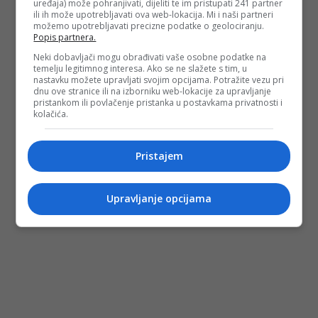
uređaja) može pohranjivati, dijeliti te im pristupati 241 partner
ili ih može upotrebljavati ova web-lokacija. Mi i naši partneri
možemo upotrebljavati precizne podatke o geolociranju.
Depo.ba
pratite putem društvenih mreža
Twitter
i
Facebook
Popis partnera.
Neki dobavljači mogu obrađivati vaše osobne podatke na
temelju legitimnog interesa. Ako se ne slažete s tim, u
nastavku možete upravljati svojim opcijama. Potražite vezu pri
dnu ove stranice ili na izborniku web-lokacije za upravljanje
pristankom ili povlačenje pristanka u postavkama privatnosti i
kolačića.
Pristajem
Upravljanje opcijama