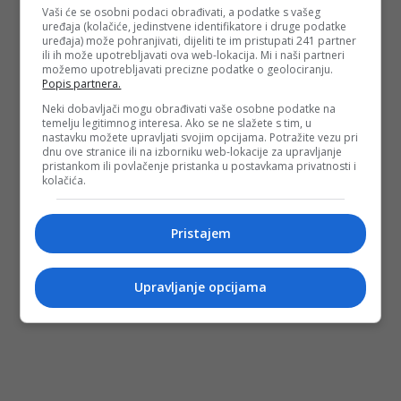
Vaši će se osobni podaci obrađivati, a podatke s vašeg
se s ljekarom oko metoda liječenja.
uređaja (kolačiće, jedinstvene identifikatore i druge podatke
uređaja) može pohranjivati, dijeliti te im pristupati 241 partner
(
N1.hr
/DEPO PORTAL/af)
ili ih može upotrebljavati ova web-lokacija. Mi i naši partneri
PODIJELI NA
možemo upotrebljavati precizne podatke o geolociranju.
Popis partnera.
Neki dobavljači mogu obrađivati vaše osobne podatke na
Depo.ba
pratite putem društvenih mreža
Twitter
i
Facebook
temelju legitimnog interesa. Ako se ne slažete s tim, u
nastavku možete upravljati svojim opcijama. Potražite vezu pri
dnu ove stranice ili na izborniku web-lokacije za upravljanje
pristankom ili povlačenje pristanka u postavkama privatnosti i
kolačića.
Pristajem
Upravljanje opcijama