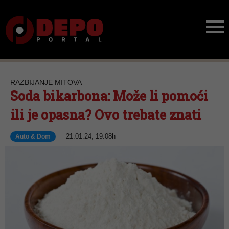
RAZBIJANJE MITOVA
Soda bikarbona: Može li pomoći
ili je opasna? Ovo trebate znati
21.01.24, 19:08h
Auto & Dom