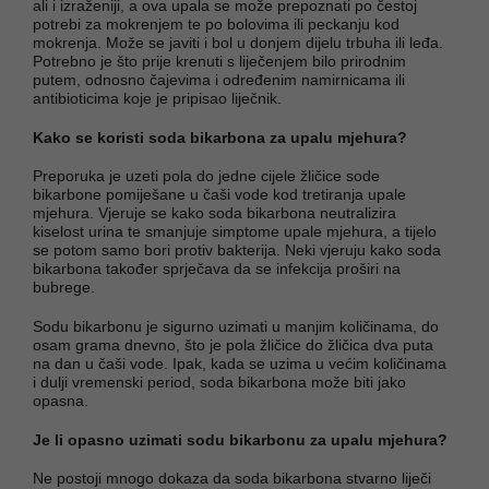
ali i izraženiji, a ova upala se može prepoznati po čestoj
potrebi za mokrenjem te po bolovima ili peckanju kod
mokrenja. Može se javiti i bol u donjem dijelu trbuha ili leđa.
Potrebno je što prije krenuti s liječenjem bilo prirodnim
putem, odnosno čajevima i određenim namirnicama ili
antibioticima koje je pripisao liječnik.
Kako se koristi soda bikarbona za upalu mjehura?
Preporuka je uzeti pola do jedne cijele žličice sode
bikarbone pomiješane u čaši vode kod tretiranja upale
mjehura. Vjeruje se kako soda bikarbona neutralizira
kiselost urina te smanjuje simptome upale mjehura, a tijelo
se potom samo bori protiv bakterija. Neki vjeruju kako soda
bikarbona također sprječava da se infekcija proširi na
bubrege.
Sodu bikarbonu je sigurno uzimati u manjim količinama, do
osam grama dnevno, što je pola žličice do žličica dva puta
na dan u čaši vode. Ipak, kada se uzima u većim količinama
i dulji vremenski period, soda bikarbona može biti jako
opasna.
Je li opasno uzimati sodu bikarbonu za upalu mjehura?
Ne postoji mnogo dokaza da soda bikarbona stvarno liječi