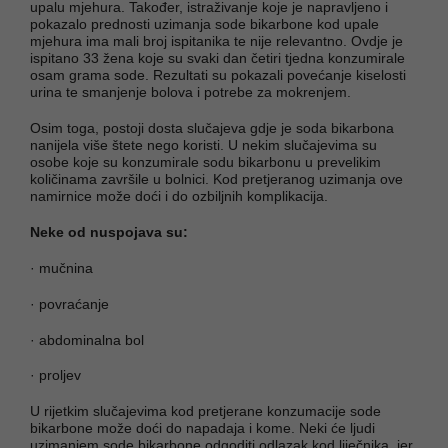
upalu mjehura. Također, istraživanje koje je napravljeno i
pokazalo prednosti uzimanja sode bikarbone kod upale
mjehura ima mali broj ispitanika te nije relevantno. Ovdje je
ispitano 33 žena koje su svaki dan četiri tjedna konzumirale
osam grama sode. Rezultati su pokazali povećanje kiselosti
urina te smanjenje bolova i potrebe za mokrenjem.
Osim toga, postoji dosta slučajeva gdje je soda bikarbona
nanijela više štete nego koristi. U nekim slučajevima su
osobe koje su konzumirale sodu bikarbonu u prevelikim
količinama završile u bolnici. Kod pretjeranog uzimanja ove
namirnice može doći i do ozbiljnih komplikacija.
Neke od nuspojava su:
· mučnina
· povraćanje
· abdominalna bol
· proljev
U rijetkim slučajevima kod pretjerane konzumacije sode
bikarbone može doći do napadaja i kome. Neki će ljudi
uzimanjem sode bikarbone odgoditi odlazak kod liječnika, jer