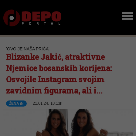
'OVO JE NAŠA PRIČA'
Blizanke Jakić, atraktivne
Njemice bosanskih korijena:
Osvojile Instagram svojim
zavidnim figurama, ali i...
21.01.24, 18:13h
ŽENA iN