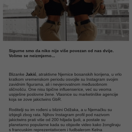
Sigurne smo da niko nije više povezan od nas dvije.
Volimo se neizmjerno...
Blizanke
Jakić
, atraktivne Njemice bosanskih korijena, u vrlo
kratkom vremenskom periodu osvojile su Instagram svojim
zavidnim figurama, ali i nevjerovatnom međusobnom
sličnošću. One nisu tipične influenserice, već su veoma
uspješne poslovne žene. Vlasnice su marketinške agencije
koja se zove jakictwins GbR.
Roditelji su im rođeni u blizini Odžaka, a u Njemačku su
izbjegli zbog rata. Njihov Instagram profil pod nazivom
jakictwins prati više od 200 hiljada ljudi, a postale su
planetarno popularne kada su objavile video kako žongliraju
s francuskim reprezentativcem i fudbalerom Kelna