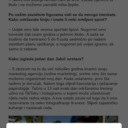
titulu i ne možemo zamisliti ništa ljepše.
Po vašim zavidnim figurama vidi se da mnogo trenirate.
Kako održavate liniju i imate li neki omiljeni sport?
– Uvijek smo bile veoma sportski tipovi. Nogomet smo
trenirale čak osam godina u jednom klubu. A sada se
trudimo da treniramo 5 do 6 puta sedmično po našem
vlastitom planu vježbanja, a nogomet još uvijek igramo, ali
samo iz zabave.
Kako izgleda jedan dan Jakić sestara?
– S obzirom na to da već nekoliko godina imamo svoju
marketing agenciju (online marketing), sretne smo što same
možemo organizirati svoj dan. Kada ustanemo, prvo šta
radimo je doručak. Nakon toga slijedi kancelarija i rješavanje
papirologije. Tačno u 13 sati svaki dan održavamo trening
uživo na TikToku i Instagramu u kojem može učestvovati
cijela naša radna ekipa. A sve ostalo zavisi od toga da li smo
rezervirane za neko fotografiranje ili event. Slijedi zajedničko
kuhanje i nastavak rada.