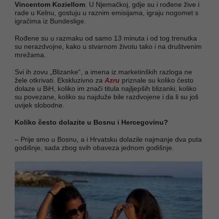
Vincentom Koziellom
. U Njemačkoj, gdje su i rođene žive i
rade u Kelnu, gostuju u raznim emisijama, igraju nogomet s
igračima iz Bundeslige.
Rođene su u razmaku od samo 13 minuta i od tog trenutka
su nerazdvojne, kako u stvarnom životu tako i na društvenim
mrežama.
Svi ih zovu „Blizanke“, a imena iz marketinških razloga ne
žele otkrivati. Ekskluzivno za
Azru
priznale su koliko često
dolaze u BiH, koliko im znači titula najljepših blizanki, koliko
su povezane, koliko su najduže bile razdvojene i da li su još
uvijek slobodne.
Koliko često dolazite u Bosnu i Hercegovinu?
– Prije smo u Bosnu, a i Hrvatsku dolazile najmanje dva puta
godišnje, sada zbog svih obaveza jednom godišnje.