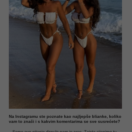
Na Instagramu ste poznate kao najljepše blianke, koliko
vam to znači i s kakvim komentarima se sve susrećete?
– Samo ovo pitanje dirnulo nam je srce. Zaista cijenimo tu