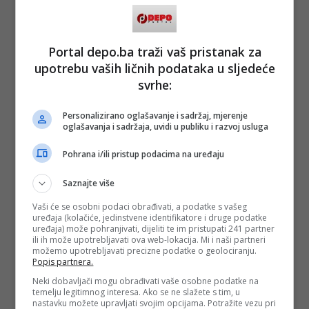
Portal depo.ba traži vaš pristanak za
upotrebu vaših ličnih podataka u sljedeće
svrhe:
Personalizirano oglašavanje i sadržaj, mjerenje
oglašavanja i sadržaja, uvidi u publiku i razvoj usluga
Pohrana i/ili pristup podacima na uređaju
Saznajte više
Vaši će se osobni podaci obrađivati, a podatke s vašeg
uređaja (kolačiće, jedinstvene identifikatore i druge podatke
uređaja) može pohranjivati, dijeliti te im pristupati 241 partner
Opišite nam život blizanaca?
ili ih može upotrebljavati ova web-lokacija. Mi i naši partneri
možemo upotrebljavati precizne podatke o geolociranju.
– Naš život je zaista specifičan. Nemamo klasičan život, čak
Popis partnera.
bismo priznale da nemamo normalan život blizanaca. Jer mi
Neki dobavljači mogu obrađivati vaše osobne podatke na
živimo jedan život zajedno. Uvijek smo zajedno, sve radimo
temelju legitimnog interesa. Ako se ne slažete s tim, u
zajedno i dijelimo naše uspjehe i sreću. Za nas je ovo nešto
nastavku možete upravljati svojim opcijama. Potražite vezu pri
najljepše na svijetu i smatramo to božijim blagoslovom.