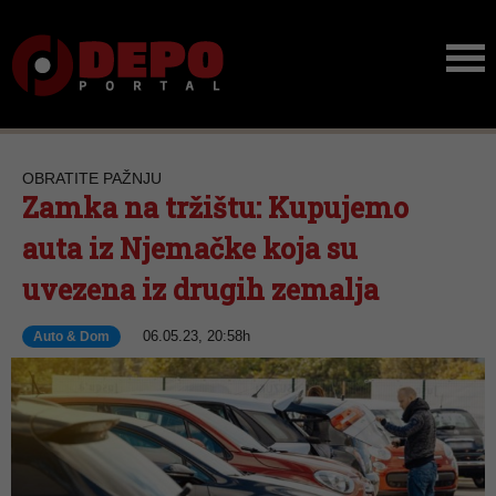
OBRATITE PAŽNJU
Zamka na tržištu: Kupujemo
auta iz Njemačke koja su
uvezena iz drugih zemalja
06.05.23, 20:58h
Auto & Dom