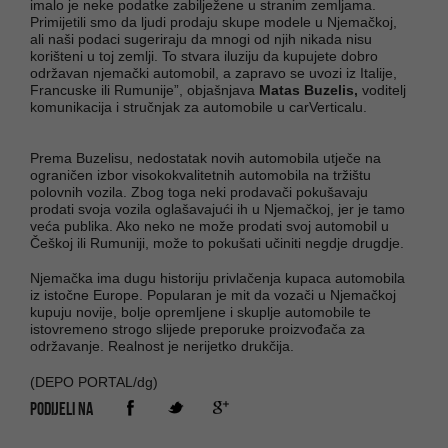
imalo je neke podatke zabilježene u stranim zemljama.
Primijetili smo da ljudi prodaju skupe modele u Njemačkoj,
ali naši podaci sugeriraju da mnogi od njih nikada nisu
korišteni u toj zemlji. To stvara iluziju da kupujete dobro
održavan njemački automobil, a zapravo se uvozi iz Italije,
Francuske ili Rumunije”, objašnjava
Matas Buzelis,
voditelj
komunikacija i stručnjak za automobile u carVerticalu.
Prema Buzelisu, nedostatak novih automobila utječe na
ograničen izbor visokokvalitetnih automobila na tržištu
polovnih vozila. Zbog toga neki prodavači pokušavaju
prodati svoja vozila oglašavajući ih u Njemačkoj, jer je tamo
veća publika. Ako neko ne može prodati svoj automobil u
Češkoj ili Rumuniji, može to pokušati učiniti negdje drugdje.
Njemačka ima dugu historiju privlačenja kupaca automobila
iz istočne Europe. Popularan je mit da vozači u Njemačkoj
kupuju novije, bolje opremljene i skuplje automobile te
istovremeno strogo slijede preporuke proizvođača za
održavanje. Realnost je nerijetko drukčija.
(DEPO PORTAL/dg)
PODIJELI NA