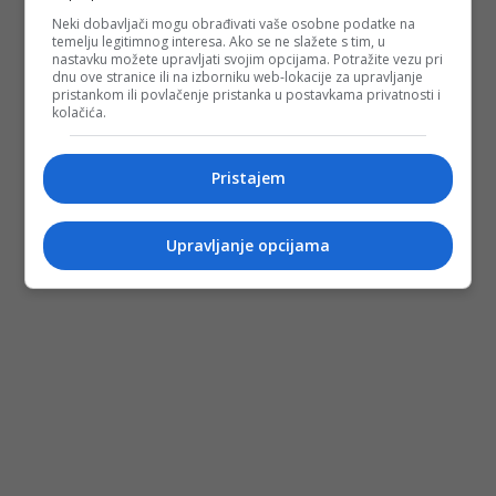
Neki dobavljači mogu obrađivati vaše osobne podatke na
temelju legitimnog interesa. Ako se ne slažete s tim, u
nastavku možete upravljati svojim opcijama. Potražite vezu pri
dnu ove stranice ili na izborniku web-lokacije za upravljanje
pristankom ili povlačenje pristanka u postavkama privatnosti i
kolačića.
Pristajem
Upravljanje opcijama