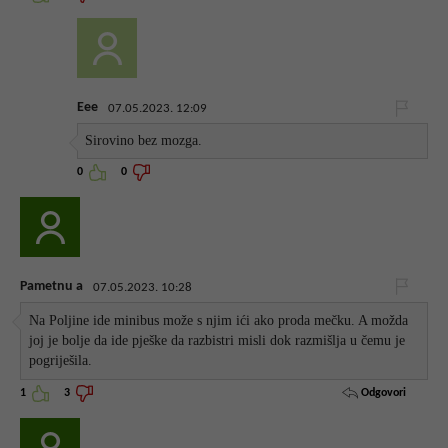
Eee
07.05.2023. 12:09
Sirovino bez mozga.
0
0
Pametnu a
07.05.2023. 10:28
Na Poljine ide minibus može s njim ići ako proda mečku. A možda
joj je bolje da ide pješke da razbistri misli dok razmišlja u čemu je
pogriješila.
Odgovori
1
3