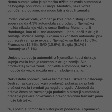
Nema sumnje kako je njemačko tržište polovnih automobila
najbogatije ponudom u Europi. Međutim, neka vozila
ponuđena u oglasnicima mogu biti iz drugih zemalja.
Podaci carVerticala, kompanije koja prati historiju vozila,
sugeriraju da 4.3% automobila za prodaju u Njemačkoj
možda nikada nije vidjelo ceste Berlina, Munchena ili
Hamburga, kao ni kultne autoceste – jer su došli iz drugih
zemalja. Vodeće zemlje u kojima su korišteni automobili prvi
put registrirani prije uvoza u Njemačku su Italija (16.6%),
Francuska (12.7%), SAD (10.6%), Belgija (9.1%) i
Rumunjska (5.1%).
Umjesto da dobiju automobil iz Njemačke, kupci riskiraju
kupnju vozila koje je uvezeno iz druge zemlje. Ako
prodavatelj skriva zemlju porijekla automobila, lako je
moguće da vozilo možda nije u najboljem stanju.
Nekvalitetni popravci, velika kilometraža i skrivena oštećenja
česti su razlozi zbog kojih prodavači pokušavaju prikriti
prošlost vozila i prodati ga negdje drugdje. A budući da
države često ne razmjenjuju podatke o historiji automobila,
praćenje prevara povezanih s prekograničnim transakcijama
može biti teško.
“4,3 posto automobila s historijskim podacima u Njemačkoj