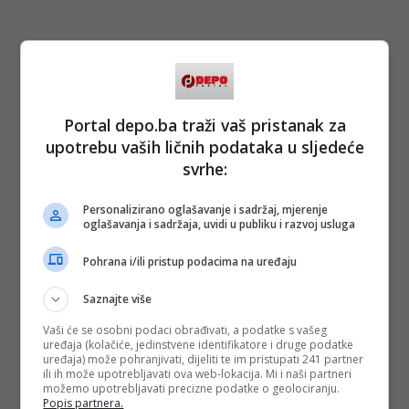
Portal depo.ba traži vaš pristanak za
upotrebu vaših ličnih podataka u sljedeće
svrhe:
Personalizirano oglašavanje i sadržaj, mjerenje
oglašavanja i sadržaja, uvidi u publiku i razvoj usluga
Pohrana i/ili pristup podacima na uređaju
Saznajte više
Vaši će se osobni podaci obrađivati, a podatke s vašeg
uređaja (kolačiće, jedinstvene identifikatore i druge podatke
uređaja) može pohranjivati, dijeliti te im pristupati 241 partner
ili ih može upotrebljavati ova web-lokacija. Mi i naši partneri
možemo upotrebljavati precizne podatke o geolociranju.
Popis partnera.