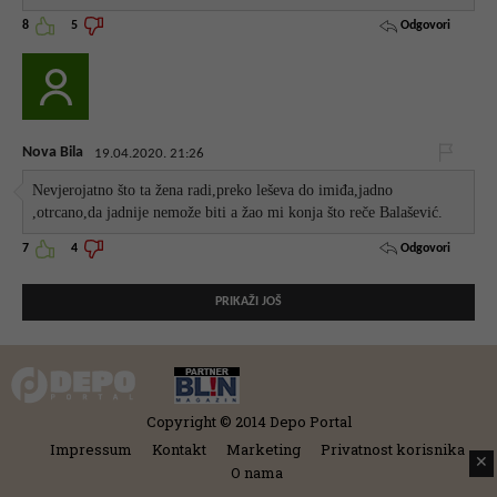
Odgovori
8
5
Nova Bila
19.04.2020. 21:26
Nevjerojatno što ta žena radi,preko leševa do imiđa,jadno
,otrcano,da jadnije nemože biti a žao mi konja što reče Balašević.
Odgovori
7
4
PRIKAŽI JOŠ
Copyright © 2014 Depo Portal
Impressum
Kontakt
Marketing
Privatnost korisnika
✕
O nama