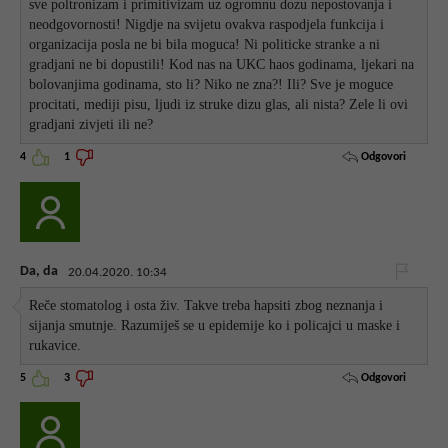
sve poltronizam i primitivizam uz ogromnu dozu nepostovanja i
neodgovornosti! Nigdje na svijetu ovakva raspodjela funkcija i
organizacija posla ne bi bila moguca! Ni politicke stranke a ni
gradjani ne bi dopustili! Kod nas na UKC haos godinama, ljekari na
bolovanjima godinama, sto li? Niko ne zna?! Ili? Sve je moguce
procitati, mediji pisu, ljudi iz struke dizu glas, ali nista? Zele li ovi
gradjani zivjeti ili ne?
Odgovori
4
1
Da, da
20.04.2020. 10:34
Reče stomatolog i osta živ. Takve treba hapsiti zbog neznanja i
sijanja smutnje. Razumiješ se u epidemije ko i policajci u maske i
rukavice.
Odgovori
5
3