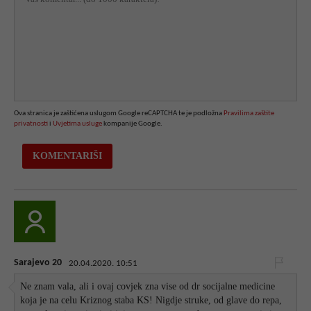
Ova stranica je zaštićena uslugom Google reCAPTCHA te je podložna
Pravilima zaštite
privatnosti
i
Uvjetima usluge
kompanije Google.
Sarajevo 20
20.04.2020. 10:51
Ne znam vala, ali i ovaj covjek zna vise od dr socijalne medicine
koja je na celu Kriznog staba KS! Nigdje struke, od glave do repa,