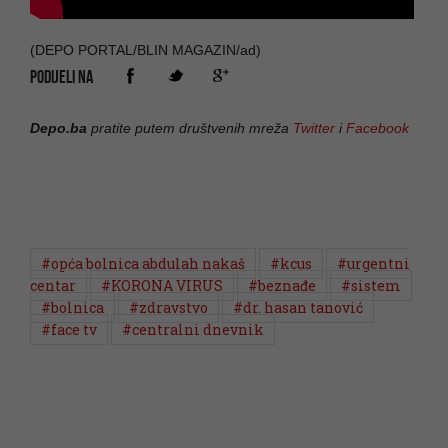
(DEPO PORTAL/BLIN MAGAZIN/ad)
PODIJELI NA
Depo.ba
pratite putem društvenih mreža
Twitter
i
Facebook
#opća bolnica abdulah nakaš
#kcus
#urgentni
centar
#KORONA VIRUS
#beznađe
#sistem
#bolnica
#zdravstvo
#dr. hasan tanović
#face tv
#centralni dnevnik