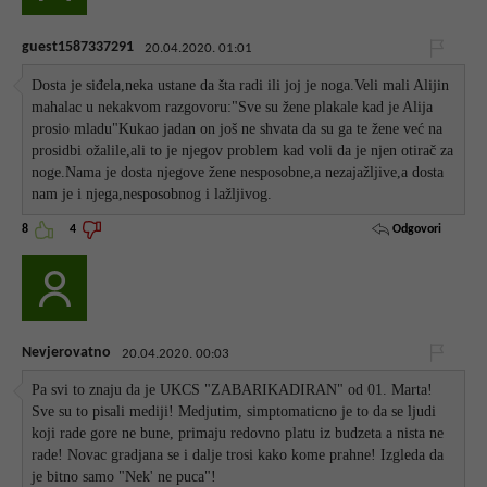
guest1587337291
20.04.2020. 01:01
Dosta je siđela,neka ustane da šta radi ili joj je noga.Veli mali Alijin
mahalac u nekakvom razgovoru:"Sve su žene plakale kad je Alija
prosio mladu"Kukao jadan on još ne shvata da su ga te žene već na
prosidbi ožalile,ali to je njegov problem kad voli da je njen otirač za
noge.Nama je dosta njegove žene nesposobne,a nezajažljive,a dosta
nam je i njega,nesposobnog i lažljivog.
Odgovori
8
4
Nevjerovatno
20.04.2020. 00:03
Pa svi to znaju da je UKCS "ZABARIKADIRAN" od 01. Marta!
Sve su to pisali mediji! Medjutim, simptomaticno je to da se ljudi
koji rade gore ne bune, primaju redovno platu iz budzeta a nista ne
rade! Novac gradjana se i dalje trosi kako kome prahne! Izgleda da
je bitno samo "Nek' ne puca"!