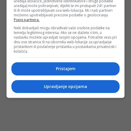
uređaja (kolačiće, jedinstvene identifikatore i druge podatke
uređaja) može pohranjivati, dijeliti te im pristupati 241 partner
ili ih može upotrebljavati ova web-lokacija. Mi i naši partneri
možemo upotrebljavati precizne podatke o geolociranju.
Popis partnera.
Neki dobavljači mogu obrađivati vaše osobne podatke na
temelju legitimnog interesa. Ako se ne slažete s tim, u
nastavku možete upravljati svojim opcijama. Potražite vezu pri
dnu ove stranice ili na izborniku web-lokacije za upravljanje
pristankom ili povlačenje pristanka u postavkama privatnosti i
kolačića.
Pristajem
Upravljanje opcijama