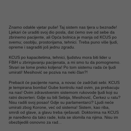
Znamo odakle vjetar puše! Taj sistem nas tjera u beznađe!
Ljekari će uraditi svoj dio posla, dat ćemo sve od sebe da
zbrinemo pacijente, ali Opća bolnica je manja od KCUS po
svemu; osoblju, prostorijama, tehnici. Treba puno više ljudi,
opreme i sagraditi još jednu zgradu.
KCUS po kapacitetima, tehnici, ljudstvu mora biti lider u
FBiH u zbrinjavanju pacijenata, a mi smo tu da pomognemo.
Stvari se lome preko koljena! Po tom sistemu rada će ljudi
umirati! Mesihović se poziva na neki član?!
Prebacit će pacijente nama, a novac će zadržati sebi. KCUS
je tempirana bomba! Gube kontrolu nad ovim, pa prebacuju
na nas! Ovim zdravstvenim sistemom rukovode ljudi koji su
ratni dezerteri. Gdje su bili Sebija, Mesihović, Čerkez u ratu?
Nisu radili svoj posao! Gdje su parlamentarci? Ljudi neće
umirati zbog Korone, već od sistema! Sistem, kao riba,
smrdi od glave, a glavu treba rješavati. Doktorima na KCUS
je naređeno da tako rade, kola se slomila na njima. Nisu im
obezbjedili osnovno za rad...