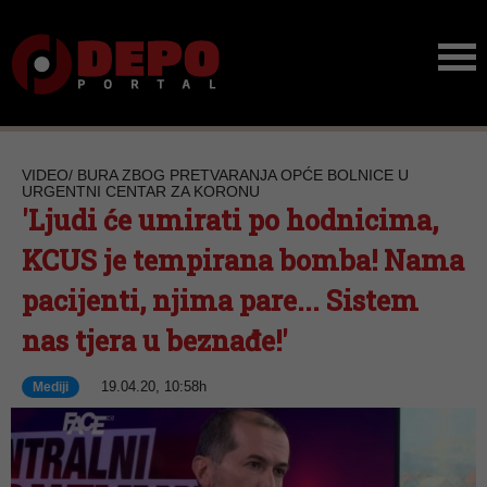
VIDEO/ BURA ZBOG PRETVARANJA OPĆE BOLNICE U
URGENTNI CENTAR ZA KORONU
'Ljudi će umirati po hodnicima,
KCUS je tempirana bomba! Nama
pacijenti, njima pare... Sistem
nas tjera u beznađe!'
19.04.20, 10:58h
Mediji