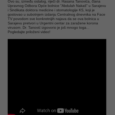
Ovo su, između ostalog, riječi dr. Hasana Tanovića, člana
Upravnog Odbora Opće bolnice "Abdulah Nakaš" u Sarajevu
i Sindikata doktora medicine i stomatologije KS, koji je
gostovao u subotnjem izdanju Centralnog dnevnika na Face
TV povodom sve konkretnijih najava da se ova bolnica u
Sarajevu pretvori u Urgentni centar za zaražene korona
virusom. Dr. Tanović izgovorio je još mnogo toga...
Pogledajte priloženi video!