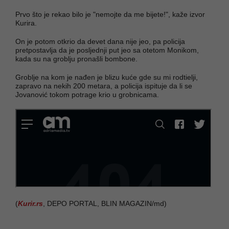
Prvo što je rekao bilo je "nemojte da me bijete!", kaže izvor
Kurira.
On je potom otkrio da devet dana nije jeo, pa policija
pretpostavlja da je posljednji put jeo sa otetom Monikom,
kada su na groblju pronašli bombone.
Groblje na kom je nađen je blizu kuće gde su mi rodtielji,
zapravo na nekih 200 metara, a policija ispituje da li se
Jovanović tokom potrage krio u grobnicama.
(
Kurir.rs
, DEPO PORTAL, BLIN MAGAZIN/md)