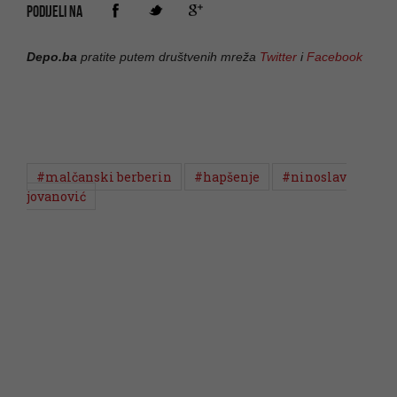
PODIJELI NA
Depo.ba
pratite putem društvenih mreža
Twitter
i
Facebook
#malčanski berberin
#hapšenje
#ninoslav
jovanović