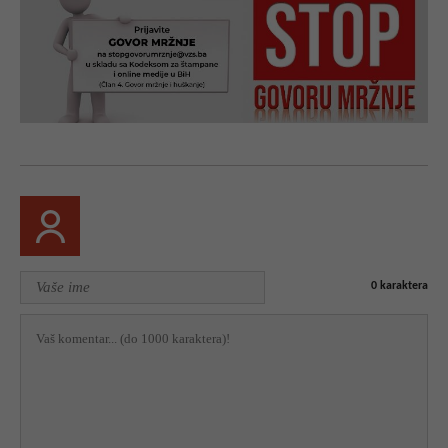
0
karaktera