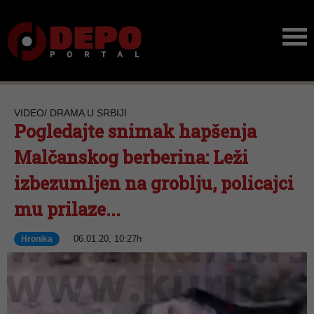
VIDEO/ DRAMA U SRBIJI
Pogledajte snimak hapšenja
Malčanskog berberina: Leži
izbezumljen na groblju, policajci
mu prilaze...
06.01.20, 10:27h
Hronika