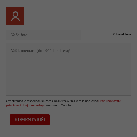
0
karaktera
Ova stranica je zaštićena uslugom Google reCAPTCHA te je podložna
Pravilima zaštite
privatnosti
i
Uvjetima usluge
kompanije Google.