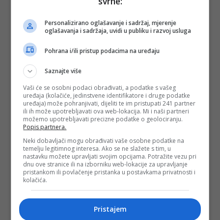
svrhe:
Personalizirano oglašavanje i sadržaj, mjerenje
oglašavanja i sadržaja, uvidi u publiku i razvoj usluga
Pohrana i/ili pristup podacima na uređaju
Saznajte više
Vaši će se osobni podaci obrađivati, a podatke s vašeg
uređaja (kolačiće, jedinstvene identifikatore i druge podatke
uređaja) može pohranjivati, dijeliti te im pristupati 241 partner
ili ih može upotrebljavati ova web-lokacija. Mi i naši partneri
možemo upotrebljavati precizne podatke o geolociranju.
Popis partnera.
Neki dobavljači mogu obrađivati vaše osobne podatke na
temelju legitimnog interesa. Ako se ne slažete s tim, u
nastavku možete upravljati svojim opcijama. Potražite vezu pri
dnu ove stranice ili na izborniku web-lokacije za upravljanje
pristankom ili povlačenje pristanka u postavkama privatnosti i
kolačića.
Pristajem