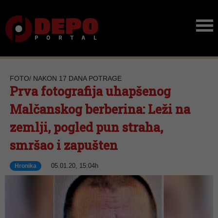
FOTO/ NAKON 17 DANA POTRAGE
Prva fotografija uhapšenog
Malčanskog berberina: Leži na
zemlji, pogled pun straha,
smršao i zapušten
05.01.20, 15:04h
Hronika