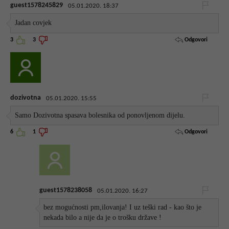
guest1578245829
05.01.2020. 18:37
Jadan covjek
Odgovori
3
3
dozivotna
05.01.2020. 15:55
Samo Dozivotna spasava bolesnika od ponovljenom dijelu.
Odgovori
6
1
guest1578238058
05.01.2020. 16:27
bez mogućnosti pm,ilovanja! I uz teški rad - kao što je
nekada bilo a nije da je o trošku države !