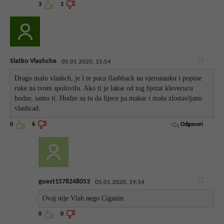
3
2
Slatko Vlashche
05.01.2020. 15:54
Drago malo vlashch, je l te puca flashback na vjeronauku i popine
ruke na tvom spolovilu. Ako ti je lakse od tog bjezat klevecucu
hodze, samo ti. Hodze su tu da lijece pa makar i malu zlostavljanu
vlashcad.
Odgovori
0
6
guest1578248053
05.01.2020. 19:14
Ovaj nije Vlah nego Ciganin.
0
0