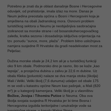
Potrebno je znati da je oblast današnje Bosne i Hercegovine
oduvijek, od prahistorije, imala izlaz na more. Danas je
Neum jedina preostala općina u Bosni i Hercegovini koja je
smještena na obali Jadranskog mora. Osnovni problem
turističkog sektora u Neumu je neobjašnjiva saobraćajna
izoliranost sa morske strane i od bosanskohercegovačkog
zaleđa, kratka sezona i dosadašnja isključiva orijentacija na
tzv. ponudu “sunce, more, plaža”. Problem bitno usložnjava
namjera susjedne R Hrvatske da gradi neadekvatan most za
Pelješac.
Dužina morske obale je 24,2 km ali je u turističkoj funkciji
oko 9 km obale. Podmorsko dno je ravno, što se kaže „kao
tepsija“, a prosječna dubina u zalivu je 22,6 m dubine. Uz
obalu Kleka (poluotok) nalaze se dva manja otoka (školja)
Mali i Veliki. Veliki školj (7,6 dunuma) udaljen od obale 175
m se vodi u katastru općine Neum kao pašnjak, a Mali (820
m²) je u kategoriji kamenjara. Veliki školj je u vlasništvu
Božice, Josipa
i
Tihomira Putice
iz Neuma. Oba ova
školja svojata susjedna R Hrvatska jer bi time Bosna i
Hercegovina izgubila teritorijalne i unutrašnje vode sa
jugoistočne strane, u kanalu Malog Stona.