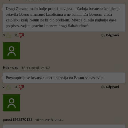
Dragi Zorane, malo bolje prouci povijest... Zadnja bosanska kraljica je
ostavila Bosnu u amanet katolicima a ne bali.... Da Bosnom vlada
katolicki kralj Neum ne bi bio problem. Mozda bi bilo najbolje dase
potpises svojim pravim imenom dragi Sabahudine!
Odgovori
0
0
Hdz - uzp
18.11.2018. 21:49
Povampirila se hrvatska opet i agresija na Bosnu se nastavlja
Odgovori
7
3
guest1542570133
18.11.2018. 20:42