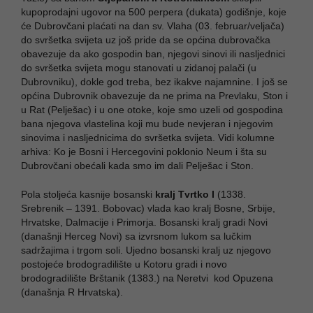
kupoprodajni ugovor na 500 perpera (dukata) godišnje, koje
će Dubrovčani plaćati na dan sv. Vlaha (03. februar/veljača)
do svršetka svijeta uz još pride da se općina dubrovačka
obavezuje da ako gospodin ban, njegovi sinovi ili nasljednici
do svršetka svijeta mogu stanovati u zidanoj palači (u
Dubrovniku), dokle god treba, bez ikakve najamnine. I još se
općina Dubrovnik obavezuje da ne prima na Prevlaku, Ston i
u Rat (Pelješac) i u one otoke, koje smo uzeli od gospodina
bana njegova vlastelina koji mu bude nevjeran i njegovim
sinovima i nasljednicima do svršetka svijeta. Vidi kolumne
arhiva: Ko je Bosni i Hercegovini poklonio Neum i šta su
Dubrovčani obećali kada smo im dali Pelješac i Ston.
Pola stoljeća kasnije bosanski
kralj Tvrtko I
(1338.
Srebrenik – 1391. Bobovac) vlada kao kralj Bosne, Srbije,
Hrvatske, Dalmacije i Primorja. Bosanski kralj gradi Novi
(današnji Herceg Novi) sa izvrsnom lukom sa lučkim
sadržajima i trgom soli. Ujedno bosanski kralj uz njegovo
postojeće brodogradilište u Kotoru gradi i novo
brodogradilište Brštanik (1383.) na Neretvi kod Opuzena
(današnja R Hrvatska).