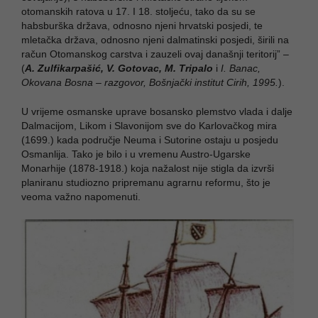
otomanskih ratova u 17. I 18. stoljeću, tako da su se
habsburška država, odnosno njeni hrvatski posjedi, te
mletačka država, odnosno njeni dalmatinski posjedi, širili na
račun Otomanskog carstva i zauzeli ovaj današnji teritorij” –
(
A. Zulfikarpašić, V. Gotovac, M. Tripalo
i
I. Banac,
Okovana Bosna – razgovor, Bošnjački institut Cirih, 1995.
).
U vrijeme osmanske uprave bosansko plemstvo vlada i dalje
Dalmacijom, Likom i Slavonijom sve do Karlovačkog mira
(1699.) kada područje Neuma i Sutorine ostaju u posjedu
Osmanlija. Tako je bilo i u vremenu Austro-Ugarske
Monarhije (1878-1918.) koja nažalost nije stigla da izvrši
planiranu studiozno pripremanu agrarnu reformu, što je
veoma važno napomenuti.