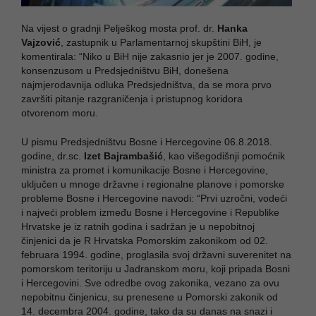
Na vijest o gradnji Pelješkog mosta prof. dr.
Hanka
Vajzović
, zastupnik u Parlamentarnoj skupštini BiH, je
komentirala: “Niko u BiH nije zakasnio jer je 2007. godine,
konsenzusom u Predsjedništvu BiH, donešena
najmjerodavnija odluka Predsjedništva, da se mora prvo
završiti pitanje razgraničenja i pristupnog koridora
otvorenom moru.
U pismu Predsjedništvu Bosne i Hercegovine 06.8.2018.
godine, dr.sc.
Izet Bajrambašić
, kao višegodišnji pomoćnik
ministra za promet i komunikacije Bosne i Hercegovine,
uključen u mnoge državne i regionalne planove i pomorske
probleme Bosne i Hercegovine navodi: “Prvi uzročni, vodeći
i najveći problem između Bosne i Hercegovine i Republike
Hrvatske je iz ratnih godina i sadržan je u nepobitnoj
činjenici da je R Hrvatska Pomorskim zakonikom od 02.
februara 1994. godine, proglasila svoj državni suverenitet na
pomorskom teritoriju u Jadranskom moru, koji pripada Bosni
i Hercegovini. Sve odredbe ovog zakonika, vezano za ovu
nepobitnu činjenicu, su prenesene u Pomorski zakonik od
14. decembra 2004. godine, tako da su danas na snazi i