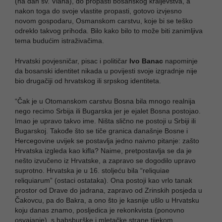
(na dan sv. Vlaha), do propasti bosanskog kraljevstva, a
nakon toga do svoje vlastite propasti, gotovo izvjesno
novom gospodaru, Osmanskom carstvu, koje bi se teško
odreklo takvog prihoda. Bilo kako bilo to može biti zanimljiva
tema budućim istraživačima.
Hrvatski povjesničar, pisac i političar
Ivo Banac
napominje
da bosanski identitet nikada u povijesti svoje izgradnje nije
bio drugačiji od hrvatskog ili srpskog identiteta.
“Čak je u Otomanskom carstvu Bosna bila mnogo realnija
nego recimo Srbija ili Bugarska jer je ejalet Bosna postojao.
Imao je upravo takvo ime. Ništa slično ne postoji u Srbiji ili
Bugarskoj. Takođe što se tiče granica današnje Bosne i
Hercegovine uvijek se postavlja jedno naivno pitanje: zašto
Hrvatska izgleda kao kifla? Naime, pretpostavlja se da je
nešto izvučeno iz Hrvatske, a zapravo se dogodilo upravo
suprotno. Hrvatska je u 16. stoljeću bila “reliquiae
reliquiarum” (ostaci ostataka). Ona postoji kao vrlo tanak
prostor od Drave do jadrana, zapravo od Zrinskih posjeda u
Čakovcu, pa do Bakra, a ono što je kasnije ušlo u Hrvatsku
koju danas znamo, posljedica je rekonkvista (ponovno
osvajanje), s habsburške i mletačke strane tijekom