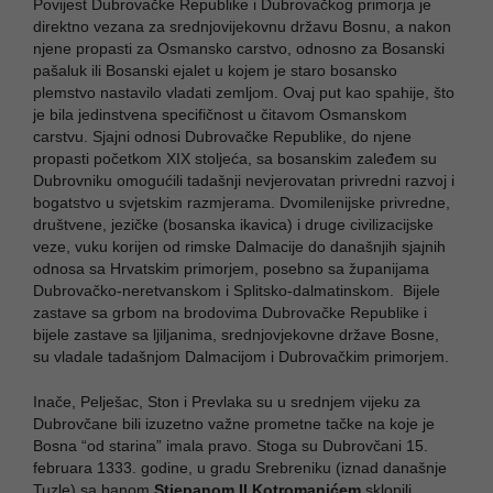
Povijest Dubrovačke Republike i Dubrovačkog primorja je
direktno vezana za srednjovijekovnu državu Bosnu, a nakon
njene propasti za Osmansko carstvo, odnosno za Bosanski
pašaluk ili Bosanski ejalet u kojem je staro bosansko
plemstvo nastavilo vladati zemljom. Ovaj put kao spahije, što
je bila jedinstvena specifičnost u čitavom Osmanskom
carstvu. Sjajni odnosi Dubrovačke Republike, do njene
propasti početkom XIX stoljeća, sa bosanskim zaleđem su
Dubrovniku omogućili tadašnji nevjerovatan privredni razvoj i
bogatstvo u svjetskim razmjerama. Dvomilenijske privredne,
društvene, jezičke (bosanska ikavica) i druge civilizacijske
veze, vuku korijen od rimske Dalmacije do današnjih sjajnih
odnosa sa Hrvatskim primorjem, posebno sa županijama
Dubrovačko-neretvanskom i Splitsko-dalmatinskom. Bijele
zastave sa grbom na brodovima Dubrovačke Republike i
bijele zastave sa ljiljanima, srednjovjekovne države Bosne,
su vladale tadašnjom Dalmacijom i Dubrovačkim primorjem.
Inače, Pelješac, Ston i Prevlaka su u srednjem vijeku za
Dubrovčane bili izuzetno važne prometne tačke na koje je
Bosna “od starina” imala pravo. Stoga su Dubrovčani 15.
februara 1333. godine, u gradu Srebreniku (iznad današnje
Tuzle) sa banom
Stjepanom II Kotromanićem
sklopili