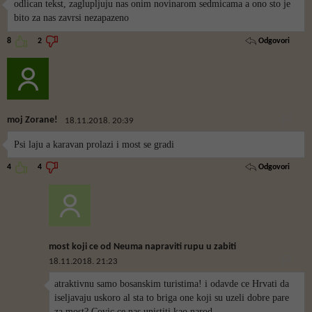
odlican tekst, zaglupljuju nas onim novinarom sedmicama a ono sto je
bito za nas zavrsi nezapazeno
Odgovori
8
2
moj Zorane!
18.11.2018. 20:39
Psi laju a karavan prolazi i most se gradi
Odgovori
4
4
most koji ce od Neuma napraviti rupu u zabiti
18.11.2018. 21:23
atraktivnu samo bosanskim turistima! i odavde ce Hrvati da
iseljavaju uskoro al sta to briga one koji su uzeli dobre pare
za most? Covic ce nas unistiti kao narod