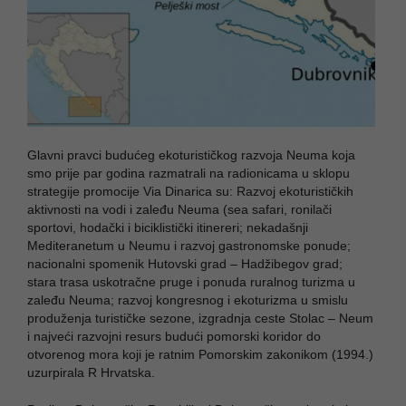
Glavni pravci budućeg ekoturističkog razvoja Neuma koja
smo prije par godina razmatrali na radionicama u sklopu
strategije promocije Via Dinarica su: Razvoj ekoturističkih
aktivnosti na vodi i zaleđu Neuma (sea safari, ronilači
sportovi, hodački i biciklistički itinereri; nekadašnji
Mediteranetum u Neumu i razvoj gastronomske ponude;
nacionalni spomenik Hutovski grad – Hadžibegov grad;
stara trasa uskotračne pruge i ponuda ruralnog turizma u
zaleđu Neuma; razvoj kongresnog i ekoturizma u smislu
produženja turističke sezone, izgradnja ceste Stolac – Neum
i najveći razvojni resurs budući pomorski koridor do
otvorenog mora koji je ratnim Pomorskim zakonikom (1994.)
uzurpirala R Hrvatska.