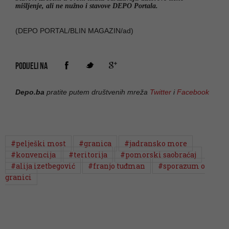
mišljenje, ali ne nužno i stavove DEPO Portala.
(DEPO PORTAL/BLIN MAGAZIN/ad)
PODIJELI NA
Depo.ba
pratite putem društvenih mreža
Twitter
i
Facebook
#pelješki most
#granica
#jadransko more
#konvencija
#teritorija
#pomorski saobraćaj
#alija izetbegović
#franjo tuđman
#sporazum o
granici