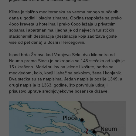
Klima je tipično mediteranska sa veoma mnogo sunčanih
dana u godini i blagim zimama. Općina raspolaže sa preko
4ooo kreveta u hotelima i preko 6ooo ležaja u privatnim
sobama i apartmanima i jedna je od najvećih turističkih
stacionarnih destinacija (destinacija koja zadržava goste
više od pet dana) u Bosni i Hercegovini.
Ispod brda Žrnovo kod Vranjeva Sela, dva kilometra od
Neuma prema Stocu je nekropola sa 145 stećaka od kojih je
15 ukrašeno. Motivi su lov na jelene i košute, borba sa
medvjedom, kolo, konji i jahač sa sokolom, žena i konjanik.
Dva stećka su sa natpisima. Jedan natpis je poslije 1349, a
drugi natpis je iz 1363. godine, što potvrđuje uticaj i
prisustvo uprave srednjovjekovne bosanske države.