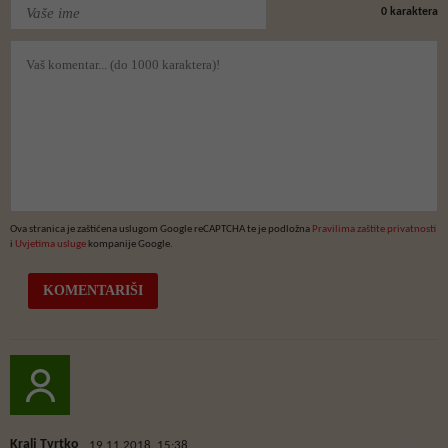
0
karaktera
Ova stranica je zaštićena uslugom Google reCAPTCHA te je podložna
Pravilima zaštite privatnosti
i
Uvjetima usluge
kompanije Google.
Kralj Tvrtko
19.11.2018. 15:38