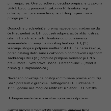
primjenjuju se. Ove odredbe su decidno prepisane iz zakona
SFRJ. Izvod iz pomorskih zakonika R Hrvatske, koji
dokazuju tvrdnju o navedenoj nepobitnoj činjenici su u
prilogu pisma.
Gospodine predsjedniče, prema navedenom, nadam se da
će Predsjedništvo BiH poduzeti odgovarajuće aktivnosti sa
ciljem (1.) odvraćanja R Hrvatske od proglašavanja
suvereniteta i prisvajanja morskog teritorija BiH, (2.)
vraćanje istoga u potpunu nadležnost BiH, na način kako je,
pored ostalog definisano i Zakonom o pomorskom i riječnom
saobraćaju BiH i (3.) potpune primjene Konvencije UN o
pravu mora u vezi prava Bosne i Hercegovine” - (izvod iz
pisma g. I. Bajrambašića.).
Navedeno pokazuje da postoji kontrolisana pravna konfuzija
i da Sporazum o granici A. Izetbegovića i F. Tuđmana iz
1999. godine nije moguće ratificirati u Saboru R Hrvatske.
U drugom nastavku izjave stručnjaka sa zaključkom.
Stavovi izrečeni u ovom tekstu odražavaju autorovo lično