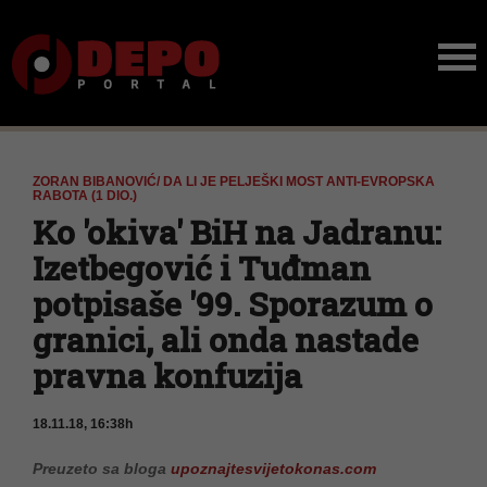
ZORAN BIBANOVIĆ/ DA LI JE PELJEŠKI MOST ANTI-EVROPSKA
RABOTA (1 DIO.)
Ko 'okiva' BiH na Jadranu:
Izetbegović i Tuđman
potpisaše '99. Sporazum o
granici, ali onda nastade
pravna konfuzija
18.11.18, 16:38h
Preuzeto sa bloga
upoznajtesvijetokonas.com