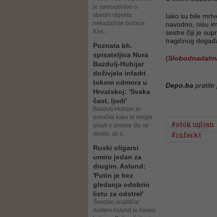
je samoubistvo u
starom objektu
Iako su bile mrtv
nekadašnje bolnice
navodno, nisu im
Kas...
sestre čiji je su
tragičnog događa
Poznata bh.
spisateljica Nura
(
Slobodnadalma
Bazdulj-Hubijar
doživjela infarkt
tokom odmora u
Depo.ba
pratite
Hrvatskoj: 'Svaka
čast, ljudi'
Bazdulj-Hubijar je
poručila kako bi mogla
#otok ugljan
pisati o onome što se
desilo, ali s...
#infarkt
Ruski oligarsi
umiru jedan za
drugim. Aslund:
'Putin je bez
gledanja odobrio
listu za odstrel'
Švedski analitičar
Anders Aslund je naveo