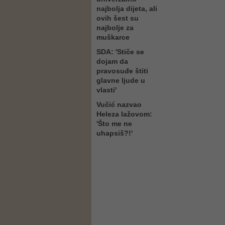
najbolja dijeta, ali
ovih šest su
najbolje za
muškarce
SDA: 'Stiče se
dojam da
pravosuđe štiti
glavne ljude u
vlasti'
Vučić nazvao
Heleza lažovom:
'Što me ne
uhapsiš?!'