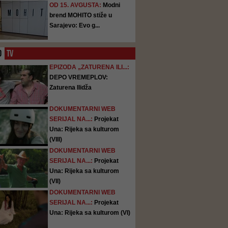
OD 15. AVGUSTA:
Modni
brend MOHITO stiže u
Sarajevo: Evo g...
O
TV
EPIZODA „ZATURENA ILI...:
DEPO VREMEPLOV:
Zaturena Ilidža
DOKUMENTARNI WEB
SERIJAL NA...:
Projekat
Una: Rijeka sa kulturom
(VIII)
DOKUMENTARNI WEB
SERIJAL NA...:
Projekat
Una: Rijeka sa kulturom
(VII)
DOKUMENTARNI WEB
SERIJAL NA...:
Projekat
Una: Rijeka sa kulturom (VI)