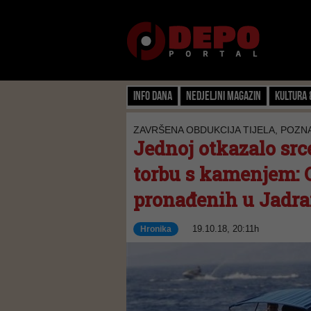
Info dana
Nedjeljni magazin
Kultura 
ZAVRŠENA OBDUKCIJA TIJELA, POZN
Jednoj otkazalo src
torbu s kamenjem: 
pronađenih u Jadr
19.10.18, 20:11h
Hronika