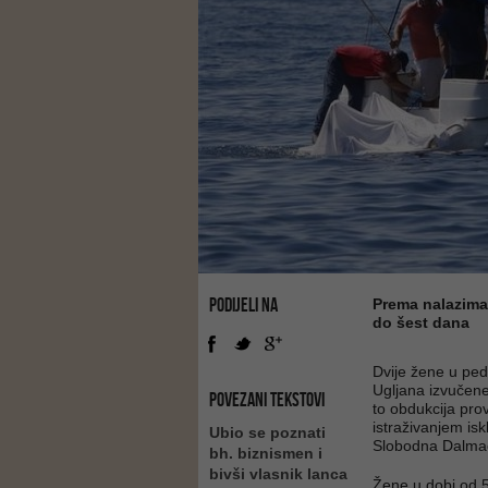
PODIJELI NA
Prema nalazima 
do šest dana
Dvije žene u ped
Ugljana izvučene
POVEZANI TEKSTOVI
to obdukcija pro
istraživanjem is
Ubio se poznati
Slobodna Dalmac
bh. biznismen i
bivši vlasnik lanca
Žene u dobi od 58