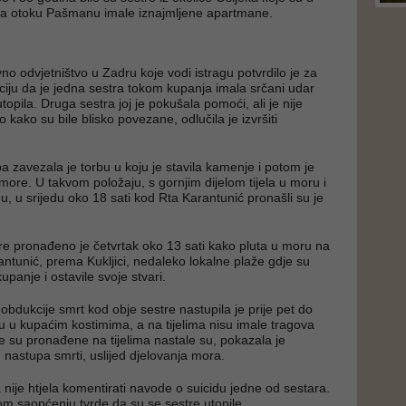
na otoku Pašmanu imale iznajmljene apartmane.
no odvjetništvo u Zadru koje vodi istragu potvrdilo je za
ju da je jedna sestra tokom kupanja imala srčani udar
utopila. Druga sestra joj je pokušala pomoći, ali je nije
o kako su bile blisko povezane, odlučila je izvršiti
pa zavezala je torbu u koju je stavila kamenje i potom je
more. U takvom položaju, s gornjim dijelom tijela u moru i
 u srijedu oko 18 sati kod Rta Karantunić pronašli su je
tre pronađeno je četvrtak oko 13 sati kako pluta u moru na
antunić, prema Kukljici, nedaleko lokalne plaže gdje su
upanje i ostavile svoje stvari.
bdukcije smrt kod obje sestre nastupila je prije pet do
su u kupaćim kostimima, a na tijelima nisu imale tragova
je su pronađene na tijelima nastale su, pokazala je
 nastupa smrti, uslijed djelovanja mora.
 nije htjela komentirati navode o suicidu jedne od sestara.
 saopćenju tvrde da su se sestre utopile.