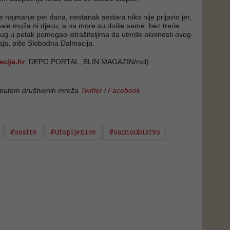
e najmanje pet dana, nestanak sestara niko nije prijavio jer,
ale muža ni djecu, a na more su došle same, bez treće
prug u petak pomogao istražiteljima da utvrde okolnosti ovog
ja, piše Slobodna Dalmacija.
cija.hr
, DEPO PORTAL, BLIN MAGAZIN/md)
 putem društvenih mreža
Twitter
i
Facebook
#sestre
#utopljenice
#samoubistvo