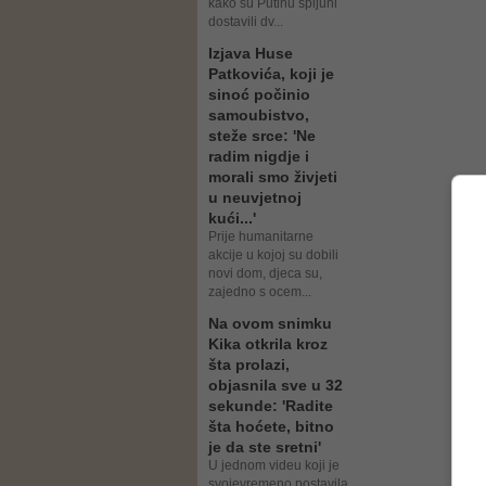
kako su Putinu špijuni
dostavili dv...
Izjava Huse
Patkovića, koji je
sinoć počinio
samoubistvo,
steže srce: 'Ne
radim nigdje i
morali smo živjeti
u neuvjetnoj
kući...'
Prije humanitarne
akcije u kojoj su dobili
novi dom, djeca su,
zajedno s ocem...
Na ovom snimku
Kika otkrila kroz
šta prolazi,
objasnila sve u 32
sekunde: 'Radite
šta hoćete, bitno
je da ste sretni'
U jednom videu koji je
svojevremeno postavila