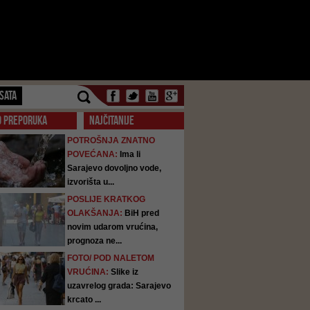
SATA
O PREPORUKA
NAJČITANIJE
POTROŠNJA ZNATNO
POVEĆANA:
Ima li
Sarajevo dovoljno vode,
izvorišta u...
POSLIJE KRATKOG
OLAKŠANJA:
BiH pred
novim udarom vrućina,
prognoza ne...
FOTO/ POD NALETOM
VRUĆINA:
Slike iz
uzavrelog grada: Sarajevo
krcato ...