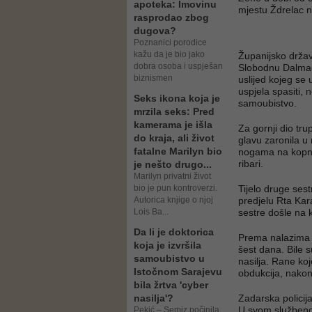
apoteka: Imovinu
mjestu Ždrelac 
rasprodao zbog
dugova?
Poznanici porodice
kažu da je bio jako
Županijsko držav
dobra osoba i uspješan
Slobodnu Dalmaci
biznismen
uslijed kojeg se 
uspjela spasiti, n
Seks ikona koja je
samoubistvo.
mrzila seks: Pred
kamerama je išla
Za gornji dio tru
do kraja, ali život
glavu zaronila u 
fatalne Marilyn bio
nogama na kopnu,
ribari.
je nešto drugo...
Marilyn privatni život
bio je pun kontroverzi.
Tijelo druge ses
Autorica knjige o njoj
predjelu Rta Kar
Lois Ba...
sestre došle na k
Da li je doktorica
Prema nalazima o
koja je izvršila
šest dana. Bile 
samoubistvo u
nasilja. Rane ko
Istočnom Sarajevu
obdukcija, nakon
bila žrtva 'cyber
nasilja'?
Zadarska policija
U svom službenom
Pekić – Semiz počinila