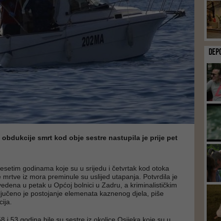
DEP
obdukcije smrt kod obje sestre nastupila je prije pet
esetim godinama koje su u srijedu i četvrtak kod otoka
 mrtve iz mora preminule su uslijed utapanja. Potvrdila je
vedena u petak u Općoj bolnici u Zadru, a kriminalističkim
ključeno je postojanje elemenata kaznenog djela, piše
ija.
 i 53 godina bile su sestre iz okolice Osijeka koje su u