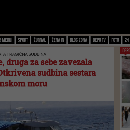
& Mediji
Sport
Žurnal
Žena IN
Blog zona
Depo TV
FOTO
24 
DEP
ATA TRAGIČNA SUDBINA
e, druga za sebe zavezala
Otkrivena sudbina sestara
anskom moru