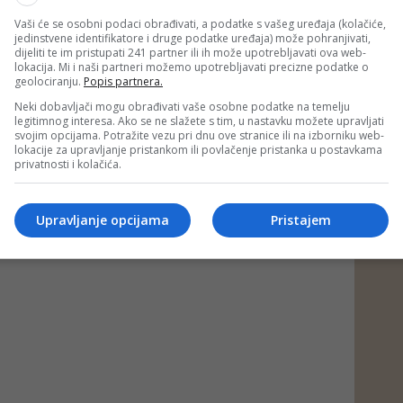
Vaši će se osobni podaci obrađivati, a podatke s vašeg uređaja (kolačiće,
jedinstvene identifikatore i druge podatke uređaja) može pohranjivati,
dijeliti te im pristupati 241 partner ili ih može upotrebljavati ova web-
lokacija. Mi i naši partneri možemo upotrebljavati precizne podatke o
geolociranju.
Popis partnera.
Neki dobavljači mogu obrađivati vaše osobne podatke na temelju
legitimnog interesa. Ako se ne slažete s tim, u nastavku možete upravljati
svojim opcijama. Potražite vezu pri dnu ove stranice ili na izborniku web-
lokacije za upravljanje pristankom ili povlačenje pristanka u postavkama
privatnosti i kolačića.
Upravljanje opcijama
Pristajem