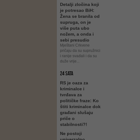
Detalji zločina koji
je potresao BiH:
Žena se branila od
supruga, on je
više puta ubo
nožem, a onda i
sebi presudio
Mještani Crkvene
pričaju da su supružnici
i ranije svađali i da su
duže vrije...
24 SATA
RS je oaza za
kriminalce i
tvrđava za
političke fraze: Ko
štiti kriminalce dok
građani slušaju
priče o
stabilnosti?!
Ne postoji
univerzalno