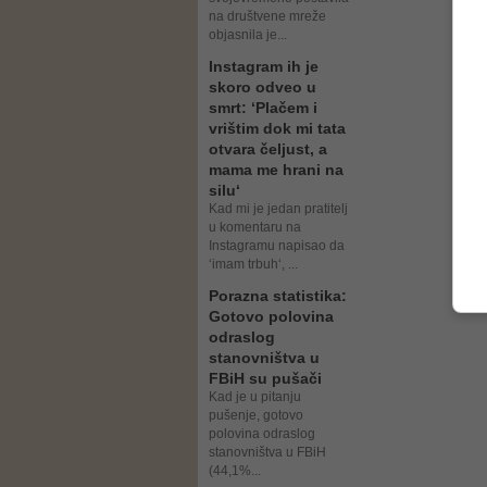
na društvene mreže
objasnila je...
Instagram ih je
skoro odveo u
smrt: ‘Plačem i
vrištim dok mi tata
otvara čeljust, a
mama me hrani na
silu‘
Kad mi je jedan pratitelj
u komentaru na
Instagramu napisao da
‘imam trbuh‘, ...
Porazna statistika:
Gotovo polovina
odraslog
stanovništva u
FBiH su pušači
Kad je u pitanju
pušenje, gotovo
polovina odraslog
stanovništva u FBiH
(44,1%...