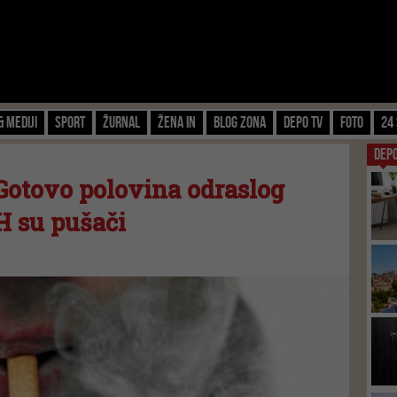
& Mediji
Sport
Žurnal
Žena IN
Blog zona
Depo TV
FOTO
24 
DEP
 Gotovo polovina odraslog
H su pušači