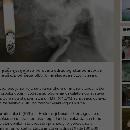
DEP
u pušenje, gotovo polovina odraslog stanovništva u
u pušači, od čega 56,3 % muškaraca i 31,6 % žena
upa oboljenja koja su bila uzrokom umiranja stanovništva
 prošloj godini, vodeća su oboljenja cirkulatornog sustava,
a odraslog stanovništva u FBiH (44,1%) su pušači, objavio
no zdravstvo FBiH povodom Svjetskog dan srca.
rnih bolesti (KVB), u Federaciji Bosne i Hercegovine u
češće se umiralo od akutnog infarkta miokarda sa stopom
 stanovnika, što predstavlja značajno povećanje u
nom ranije kad je stopa imala vrijednost 97,6/100.000