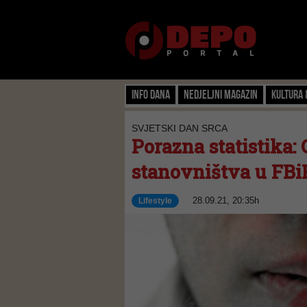
Info dana
Nedjeljni magazin
Kultura 
SVJETSKI DAN SRCA
Porazna statistika:
stanovništva u FBi
28.09.21, 20:35h
Lifestyle