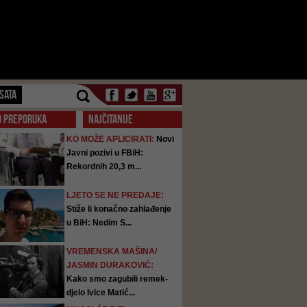
SATA
O PREPORUKA
NAJČITANIJE
KO MOŽE APLICIRATI:
Novi
Javni pozivi u FBiH:
Rekordnih 20,3 m...
LJETO SE NE PREDAJE:
Stiže li konačno zahlađenje
u BiH: Nedim S...
VREMENSKA MAŠINA/
JASMIN DURAKOVIĆ:
Kako smo zagubili remek-
djelo Ivice Matić...