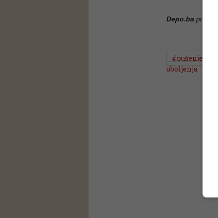
Depo.ba
pratite
#pušenje
oboljenja
#i