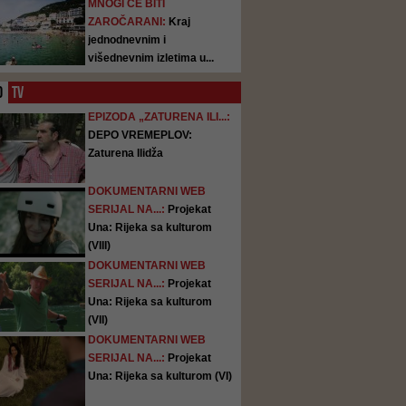
MNOGI ĆE BITI
ZAROČARANI:
Kraj
jednodnevnim i
višednevnim izletima u...
O
TV
EPIZODA „ZATURENA ILI...:
DEPO VREMEPLOV:
Zaturena Ilidža
DOKUMENTARNI WEB
SERIJAL NA...:
Projekat
Una: Rijeka sa kulturom
(VIII)
DOKUMENTARNI WEB
SERIJAL NA...:
Projekat
Una: Rijeka sa kulturom
(VII)
DOKUMENTARNI WEB
SERIJAL NA...:
Projekat
Una: Rijeka sa kulturom (VI)