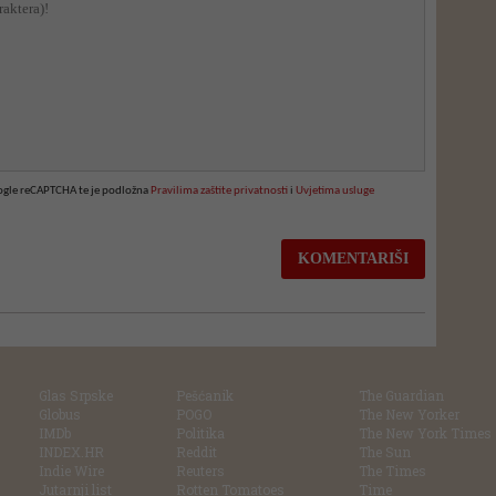
oogle reCAPTCHA te je podložna
Pravilima zaštite privatnosti
i
Uvjetima usluge
Glas Srpske
Pešćanik
The Guardian
Globus
POGO
The New Yorker
IMDb
Politika
The New York Times
INDEX.HR
Reddit
The Sun
Indie Wire
Reuters
The Times
Jutarnji list
Rotten Tomatoes
Time