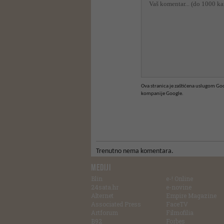
Ova stranica je zaštićena uslugom G
kompanije Google.
Trenutno nema komentara.
MEDIJI
Blin
e-! Online
24sata.hr
e-novine
Alternet
Empire Magazine
Associated Press
FaceTV
Artforum
Filmofilia
B92
Forbes