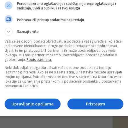
Personalizirano oglašavanje i sadržaj, mjerenje oglašavanja i
sadržaja, uvidi u publiku i razvoj usluga
 putem društvenih mreža
Twitter
i
Facebook
Pohrana i/ili pristup podacima na uređaju
Saznajte više
#duhan
#cigarete
#smrtnost
#srčana
nfarkt
Vaši će se osobni podaci obrađivati, a podatke s vašeg uređaja (kolačiće,
jedinstvene identifikatore i druge podatke uređaja) može pohranjivati,
dijeliti te im pristupati 241 partner ili ih može upotrebljavati ova web-
lokacija. Mi i naši partneri možemo upotrebljavati precizne podatke o
geolociranju.
Popis partnera.
Neki dobavljači mogu obrađivati vaše osobne podatke na temelju
legitimnog interesa. Ako se ne slažete s tim, u nastavku možete upravljati
svojim opcijama. Potražite vezu pri dnu ove stranice ili na izborniku web-
lokacije za upravljanje pristankom ili povlačenje pristanka u postavkama
privatnosti i kolačića.
Upravljanje opcijama
Pristajem