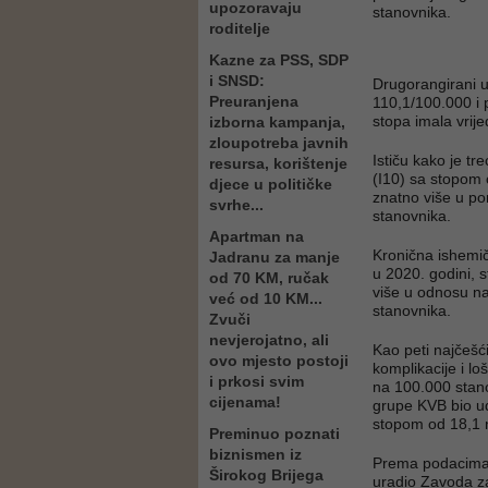
upozoravaju
stanovnika.
roditelje
Kazne za PSS, SDP
i SNSD:
Drugorangirani u
Preuranjena
110,1/100.000 i 
stopa imala vrij
izborna kampanja,
zloupotreba javnih
Ističu kako je tr
resursa, korištenje
(I10) sa stopom 
djece u političke
znatno više u po
svrhe...
stanovnika.
Apartman na
Kronična ishemič
Jadranu za manje
u 2020. godini, s
od 70 KM, ručak
više u odnosu na
već od 10 KM...
stanovnika.
Zvuči
nevjerojatno, ali
Kao peti najčešć
ovo mjesto postoji
komplikacije i lo
i prkosi svim
na 100.000 stano
cijenama!
grupe KVB bio udar
stopom od 18,1 
Preminuo poznati
biznismen iz
Prema podacima S
Širokog Brijega
uradio Zavoda za