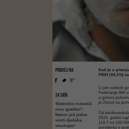
PODIJELI NA
Kad je u pitanj
FBiH (44,1%) s
U pet vodećih gr
Federacije BiH u
24 SATA
a gotovo polovin
je Zavod za jav
'Električni romobili
nisu igračke!':
Od kardiovaskula
Nakon još jedne
2020. godini naj
smrti dječaka,
119,7 na 100.000
stručnjaci
poređenju s godi