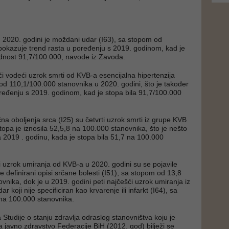
 2020. godini je moždani udar (I63), sa stopom od
pokazuje trend rasta u poređenju s 2019. godinom, kad je
ednost 91,7/100.000, navode iz Zavoda.
eći vodeći uzrok smrti od KVB-a esencijalna hipertenzija
od 110,1/100.000 stanovnika u 2020. godini, što je također
ređenju s 2019. godinom, kad je stopa bila 91,7/100.000
na oboljenja srca (I25) su četvrti uzrok smrti iz grupe KVB
topa je iznosila 52,5,8 na 100.000 stanovnika, što je nešto
 2019 . godinu, kada je stopa bila 51,7 na 100.000
i uzrok umiranja od KVB-a u 2020. godini su se pojavile
še definirani opisi srčane bolesti (I51), sa stopom od 13,8
vnika, dok je u 2019. godini peti najčešći uzrok umiranja iz
 koji nije specificiran kao krvarenje ili infarkt (I64), sa
na 100.000 stanovnika.
tudije o stanju zdravlja odraslog stanovništva koju je
 javno zdravstvo Federacije BiH (2012. god) bilježi se