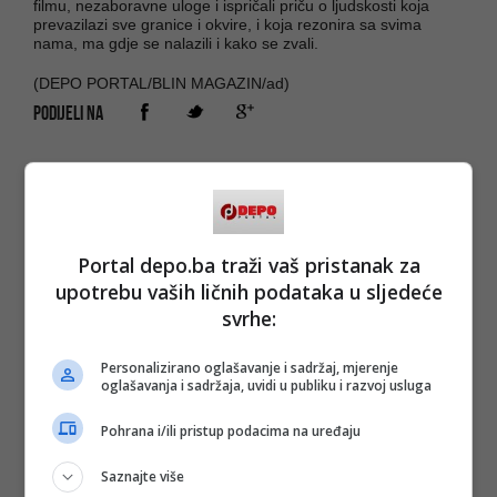
filmu, nezaboravne uloge i ispričali priču o ljudskosti koja
prevazilazi sve granice i okvire, i koja rezonira sa svima
nama, ma gdje se nalazili i kako se zvali.
(DEPO PORTAL/BLIN MAGAZIN/ad)
PODIJELI NA
Depo.ba
pratite putem društvenih mreža
Twitter
i
Facebook
Portal depo.ba traži vaš pristanak za
upotrebu vaših ličnih podataka u sljedeće
svrhe:
#emir hadžihafizbegović
#žaba
#elmir jukić
#kamerni teatar 55
#grand prix
Personalizirano oglašavanje i sadržaj, mjerenje
oglašavanja i sadržaja, uvidi u publiku i razvoj usluga
Pohrana i/ili pristup podacima na uređaju
Saznajte više