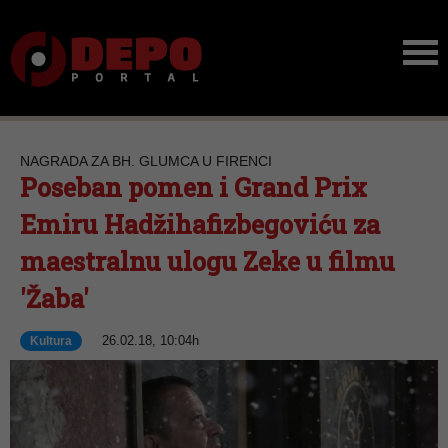
NAGRADA ZA BH. GLUMCA U FIRENCI
Poseban pomen i Grand Prix
Emiru Hadžihafizbegoviću za
maestralnu ulogu Zeke u filmu
'Žaba'
26.02.18, 10:04h
Kultura