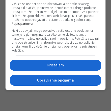
Vaši će se osobni podaci obrađivati, a podatke s vašeg
uređaja (kolačiće, jedinstvene identifikatore i druge podatke
uređaja) može pohranjivati, dijeliti te im pristupati 241 partner
ili ih može upotrebljavati ova web-lokacija. Mi i naši partneri
možemo upotrebljavati precizne podatke o geolociranju.
Popis partnera.
Neki dobavljači mogu obrađivati vaše osobne podatke na
temelju legitimnog interesa. Ako se ne slažete s tim, u
nastavku možete upravljati svojim opcijama. Potražite vezu pri
dnu ove stranice ili na izborniku web-lokacije za upravljanje
pristankom ili povlačenje pristanka u postavkama privatnosti i
kolačića.
Pristajem
Upravljanje opcijama