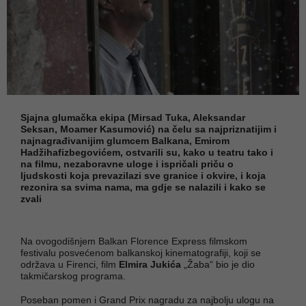
Sjajna glumačka ekipa (Mirsad Tuka, Aleksandar
Seksan, Moamer Kasumović) na čelu sa najpriznatijim i
najnagrađivanijim glumcem Balkana, Emirom
Hadžihafizbegovićem, ostvarili su, kako u teatru tako i
na filmu, nezaboravne uloge i ispričali priču o
ljudskosti koja prevazilazi sve granice i okvire, i koja
rezonira sa svima nama, ma gdje se nalazili i kako se
zvali
Na ovogodišnjem Balkan Florence Express filmskom
festivalu posvećenom balkanskoj kinematografiji, koji se
održava u Firenci, film
Elmira Jukića
„Žaba“ bio je dio
takmičarskog programa.
Poseban pomen i Grand Prix nagradu za najbolju ulogu na