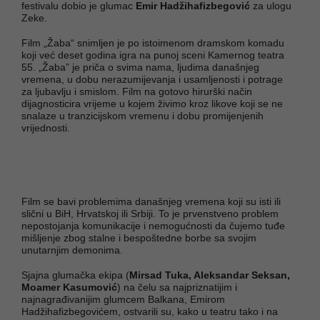
festivalu dobio je glumac
Emir Hadžihafizbegović
za ulogu
Zeke.
Film „Žaba“ snimljen je po istoimenom dramskom komadu
koji već deset godina igra na punoj sceni Kamernog teatra
55. „Žaba” je priča o svima nama, ljudima današnjeg
vremena, u dobu nerazumijevanja i usamljenosti i potrage
za ljubavlju i smislom. Film na gotovo hirurški način
dijagnosticira vrijeme u kojem živimo kroz likove koji se ne
snalaze u tranzicijskom vremenu i dobu promijenjenih
vrijednosti.
Film se bavi problemima današnjeg vremena koji su isti ili
slični u BiH, Hrvatskoj ili Srbiji. To je prvenstveno problem
nepostojanja komunikacije i nemogućnosti da čujemo tuđe
mišljenje zbog stalne i bespoštedne borbe sa svojim
unutarnjim demonima.
Sjajna glumačka ekipa (
Mirsad Tuka, Aleksandar Seksan,
Moamer Kasumović
) na čelu sa najpriznatijim i
najnagrađivanijim glumcem Balkana, Emirom
Hadžihafizbegovićem, ostvarili su, kako u teatru tako i na