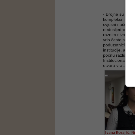
- Brojne su prepr
kompleksni organ
svjesni naše ekon
nedosljednosti u
raznim nivoima v
vrlo često se ne 
poduzetnici, ali
institucije, a z
počnu različito t
Institucionalno o
otvara vrata koru
Ivana Korajlić: N