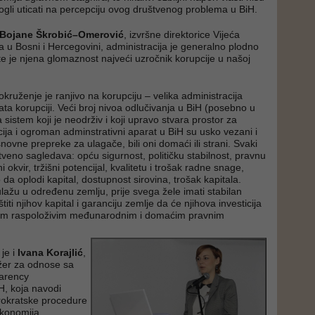
mogli uticati na percepciju ovog društvenog problema u BiH.
Bojane Škrobić–Omerović
, izvršne direktorice Vijeća
ra u Bosni i Hercegovini, administracija je generalno plodno
 te je njena glomaznost najveći uzročnik korupcije u našoj
 okruženje je ranjivo na korupciju – velika administracija
ata korupciji. Veći broj nivoa odlučivanja u BiH (posebno u
 sistem koji je neodrživ i koji upravo stvara prostor za
cija i ogroman adminstrativni aparat u BiH su usko vezani i
novne prepreke za ulagače, bili oni domaći ili strani. Svaki
tveno sagledava: opću sigurnost, političku stabilnost, pravnu
 okvir, tržišni potencijal, kvalitetu i trošak radne snage,
da oplodi kapital, dostupnost sirovina, trošak kapitala.
ulažu u određenu zemlju, prije svega žele imati stabilan
titi njihov kapital i garanciju zemlje da će njihova investicija
svim raspoloživim međunarodnim i domaćim pravnim
je i
Ivana Korajlić
,
er za odnose sa
arency
H, koja navodi
rokratske procedure
 ekonomija