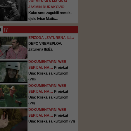
VREMENSKA MAŠINA/
JASMIN DURAKOVIĆ:
Kako smo zagubili remek-
djelo Ivice Matić...
O
TV
EPIZODA „ZATURENA ILI...:
DEPO VREMEPLOV:
Zaturena Ilidža
DOKUMENTARNI WEB
SERIJAL NA...:
Projekat
Una: Rijeka sa kulturom
(VIII)
DOKUMENTARNI WEB
SERIJAL NA...:
Projekat
Una: Rijeka sa kulturom
(VII)
DOKUMENTARNI WEB
SERIJAL NA...:
Projekat
Una: Rijeka sa kulturom (VI)