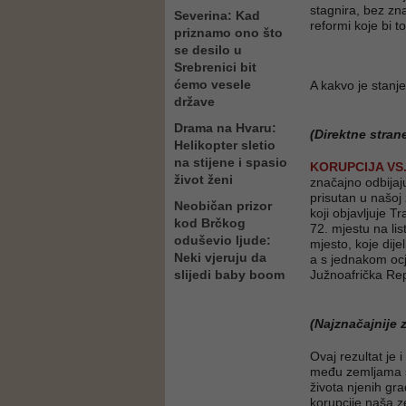
stagnira, bez znač
Severina: Kad
reformi koje bi t
priznamo ono što
se desilo u
Srebrenici bit
ćemo vesele
A kakvo je stanje
države
Drama na Hvaru:
(Direktne stran
Helikopter sletio
na stijene i spasio
KORUPCIJA VS.
život ženi
značajno odbijaju
prisutan u našoj
Neobičan prizor
koji objavljuje 
kod Brčkog
72. mjestu na li
oduševio ljude:
mjesto, koje dije
Neki vjeruju da
a s jednakom ocje
slijedi baby boom
Južnoafrička Rep
(Najznačajnije 
Ovaj rezultat je 
među zemljama s
života njenih gr
korupcije naša ze