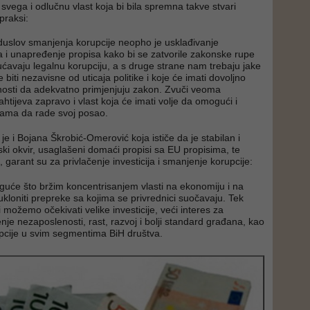
 svega i odlučnu vlast koja bi bila spremna takve stvari
praksi:
eduslov smanjenja korupcije neopho je usklađivanje
 i unapređenje propisa kako bi se zatvorile zakonske rupe
avaju legalnu korupciju, a s druge strane nam trebaju jake
će biti nezavisne od uticaja politike i koje će imati dovoljno
nosti da adekvatno primjenjuju zakon. Zvuči veoma
htijeva zapravo i vlast koja će imati volje da omogući i
cijama da rade svoj posao.
 je i Bojana Škrobić-Omerović koja ističe da je stabilan i
ki okvir, usaglašeni domaći propisi sa EU propisima, te
 garant su za privlačenje investicija i smanjenje korupcije:
oguće što bržim koncentrisanjem vlasti na ekonomiju i na
ukloniti prepreke sa kojima se privrednici suočavaju. Tek
 možemo očekivati velike investicije, veći interes za
nje nezaposlenosti, rast, razvoj i bolji standard građana, kao
pcije u svim segmentima BiH društva.