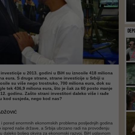
DEP
 investicije u 2013. godini u BiH su iznosile 418 miliona
na eura. S druge strane, strane investicije u Srbiji u
nosile su više nego trostruko, 700 miliona eura, dok su
le tek 436,9 miliona eura, što je čak za 60 posto manje
2. godinu. Zašto strani investitori daleko više i rađe
ju kod susjeda, nego kod nas?
HADŽOVIĆ
a i pored enormnih ekonomskih problema posljednjih godina
ispred naše države, a Srbija ubrzano radi na provođenju
nju daleko boljeg okvira za ekonomski razvoj, BiH uglavnom