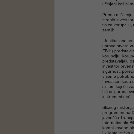
učinjeni koji bi 
Prema mišljenju
stranih investito
tlo za korupciju,
zemlji:
- Institucionalno
upravo otvara vr
FBiH) predstavlja
korupciju. Korup
predstavaljaju os
investitor prvens
sigurnost, porezni
vrijeme potrebno 
Investitori kada 
sistem koji će zaš
biti osigurana 
instrumentima“.
Sličnog mišljenja 
program menadž
javnošću Trancp
Internationala Bi
komplikovane bi
i klijentalistička