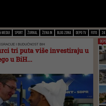
& Mediji
Sport
Žurnal
Žena IN
Blog zona
Depo TV
FOTO
24 
DEP
EGRACIJE I BUDUĆNOST BIH
rci tri puta više investiraju u
go u BiH...