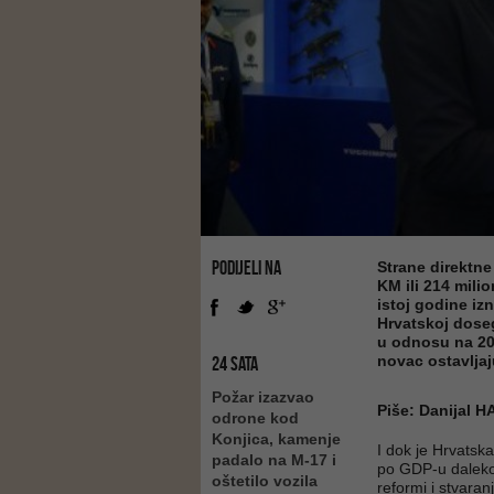
PODIJELI NA
Strane direktne
KM ili 214 milio
istoj godine iz
Hrvatskoj doseg
u odnosu na 201
novac ostavlja
24 SATA
Požar izazvao
Piše: Danijal 
odrone kod
Konjica, kamenje
I dok je Hrvatsk
padalo na M-17 i
po GDP-u daleko 
oštetilo vozila
reformi i stvara