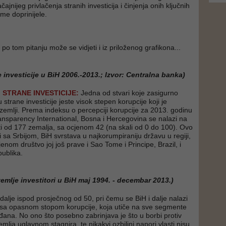
ajnijeg privlačenja stranih investicija i činjenja onih ključnih
ome doprinijele.
 po tom pitanju može se vidjeti i iz priloženog grafikona...
e investicije u BiH 2006.-2013.; Izvor: Centralna banka)
 STRANE INVESTICIJE:
Jedna od stvari koje zasigurno
 strane investicije jeste visok stepen korupcije koji je
 zemlji. Prema indeksu o percepciji korupcije za 2013. godinu
Transparency International, Bosna i Hercegovina se nalazi na
sti od 177 zemalja, sa ocjenom 42 (na skali od 0 do 100). Ovo
li sa Srbijom, BiH svrstava u najkorumpiraniju državu u regiji,
nom društvo joj još prave i Sao Tome i Principe, Brazil, i
ublika.
zemlje investitori u BiH maj 1994. - decembar 2013.)
i dalje ispod prosječnog od 50, pri čemu se BiH i dalje nalazi
a opasnom stopom korupcije, koja utiče na sve segmente
ađana. No ono što posebno zabrinjava je što u borbi protiv
mlja uglavnom stagnira, te nikakvi ozbiljni napori vlasti nisu