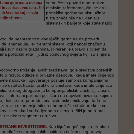
same često govori o potrebi za
i tamo gdje mora nekoga
ovakvim reformama, čini se da u
 investirao, već će tražiti
proteklim godinama nisu učinile
 u državama koje imaju
ništa značajnije na uklanjaju
nije sisteme.
sistemskih barijera koje štete našoj
avodi da nespremnost vladajućih garnitura da provedu
 da iznenađuje, jer trenutni sistem, koji nanosi značajnu
ji i svih našim građanima, i kreiran je upravo s ciljem da
a političkih elita i ljudi iz poslovnog svijeta koji su s njima
dgovorno trošenje javnih sredstava, gdje sredstva poreskih
o u razvoj, odlaze u privatne džepove, kada imate činjenicu
javne nabavke i ugovaranje posluje samo sa kompanijama
ok se ostatak tržišta praktično uništava, kada imate činjenicu
lione zbog duogavanja kompanija bliskih vlasti, čiji vlasnici
ovi, i interesni partneri političara na najvišim nivoima, kojima
ce, dok se druga preduzeća sistemski uništavaju, tada ne
zdraviju ekonomiju niti da one političke strukture koje su
 takav sistem kad sad odjednom mijenjao. BiH je potrebno
a u svakom segmentu društva.
 STRANE INVESTITORE:
Kao ključno rješenje za problem
ć predlaže stvaranje jakih institucija i efikasnijeg pravog