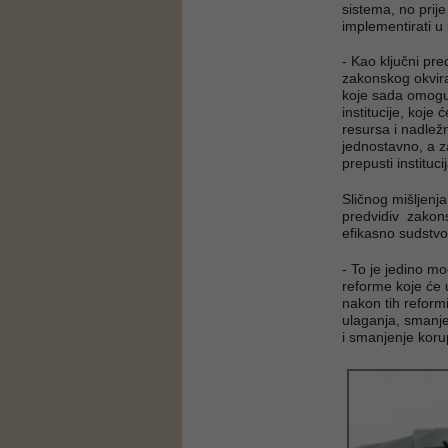
sistema, no prije
implementirati u 
- Kao ključni pr
zakonskog okvira
koje sada omoguć
institucije, koje 
resursa i nadlež
jednostavno, a za
prepusti institu
Sličnog mišljenja
predvidiv zakons
efikasno sudstvo,
- To je jedino m
reforme koje će 
nakon tih reformi
ulaganja, smanje
i smanjenje koru