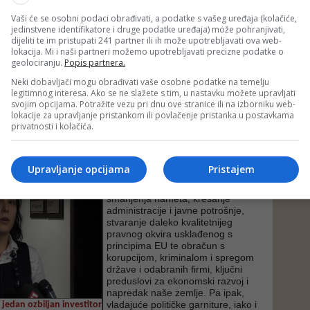
Vaši će se osobni podaci obrađivati, a podatke s vašeg uređaja (kolačiće,
jedinstvene identifikatore i druge podatke uređaja) može pohranjivati,
eke sa kojima se susreću investitori. Prije svega, vrlo su
dijeliti te im pristupati 241 partner ili ih može upotrebljavati ova web-
izacija i način funkcioniranja države. Mislim da smo svi
lokacija. Mi i naši partneri možemo upotrebljavati precizne podatke o
omske, pravne, političke i ostale podijeljenosti,
geolociranju.
Popis partnera.
 propisima i primjene brojnih administrativnih procedura na
lasti. Čak i kada postoje dobra zakonska rješenja ponekad ili
Neki dobavljači mogu obrađivati vaše osobne podatke na temelju
provode u praksi, pa se i strani i domaći investitori i
legitimnog interesa. Ako se ne slažete s tim, u nastavku možete upravljati
 i građani svakodnevno susreću sa problemima kada
svojim opcijama. Potražite vezu pri dnu ove stranice ili na izborniku web-
lokacije za upravljanje pristankom ili povlačenje pristanka u postavkama
bog svoje kompleksnosti i neadekvatnog birokratskog aparata,
privatnosti i kolačića.
umačiti određene propise ili prebacivati nadležnosti.
kruženje je ranjivo na korupciju – velika administracija upravo
pciji, ističe Škrobić-Omerović.
Upravljanje opcijama
Pristajem
Ekonomisti i analitičari već
godinama upozoravaju da su
smanjenja nameta, kresanje
administracije i javne potrošnje,
stvaranje daleko kvalitetnijeg
pravnog okvira usklađenog s
principima EU te obračun s
korupcijom, kriminalom i spregom
države i odabranih firmi, ključni
preduslovi za ekonomski razvoj i
napredak naše zemlje. Pa ipak,
vladajuće političke garniture, iako i
i jedan ozbiljan investitor