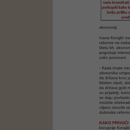
neće investirat
potkupiti kako bi
bolju priliku
uređe
ekonomiji.
Ivana Korajlić n
reforme ne treba
štetu bh. ekonomi
pogoduje interesim
usko povezani:
- Kada imate neo
obveznika umjest
da država kroz 
bliskim vlasti, d
da država gubi mi
su prijatelji, kum
se daju povlasti
možete očekivati 
ciljano stvorile
dubinska reform
KAKO PRIVUĆI
korupcije Korajli