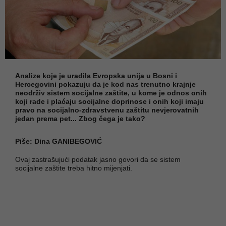
Analize koje je uradila Evropska unija u Bosni i
Hercegovini pokazuju da je kod nas trenutno krajnje
neodrživ sistem socijalne zaštite, u kome je odnos onih
koji rade i plaćaju socijalne doprinose i onih koji imaju
pravo na socijalno-zdravstvenu zaštitu nevjerovatnih
jedan prema pet... Zbog čega je tako?
Piše: Dina GANIBEGOVIĆ
Ovaj zastrašujući podatak jasno govori da se sistem
socijalne zaštite treba hitno mijenjati.