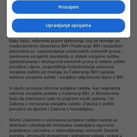
Pristajem
NOVI ZAKON O SAOCIJALNOJ ZAŠTITI U FBIH:
I
Federalnom ministarstvu rada i socijalne politika poslali smo
upit šta bi trebalo uraditi da sistem socijalne zaštite u BiH
bude efektivan i efikasan, te šta je po tom pitanju do sada
Upravljanje opcijama
urađeno.
Kako kažu, reformski pravci djelovanja, koji se temelje na
međunarodnim obvezama BiH i Federacije BiH i strateškim
planovima su: uspostavljanje univerzalnih osnovnih prava i
minimuma socijalnih standarda iz oblasti socijalne zaštite,
izjednačavanje i dostupnost osnovnih prava iz oblasti zaštite
porodice i djece, unapređenje funkcioniranja ustanova
socijalne zaštite od značaja za Federaciju BiH i jačanje
sistema socijalne zaštite i socijalne uključenosti djece u BiH.
U okviru procesa reforme socijalne zaštite, kao segmenta
reforme socijalne politike u Federaciji BiH, iz Ministarstva
kažu da intenzivno rade na pripremi novih zakona, i to:
Zakona o osnovama socijalne zaštite, Zakona o zaštiti
porodice sa djecom i Zakona o hraniteljstvu.
Novim Zakonom o osnovama socijalne zaštite nastoji se
definisati i obezbijediti minimalna materijalna sigurnost
pojedinaca i porodice u zadovoljavanju osnovnih životnih
potreba, omogućiti dostupnost i jednakost usluga i prava u