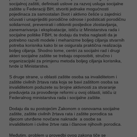
socijalnoj zaštiti, definisati uslove za razvoj usluga socijalne
zaštite u Federaciji BiH, stvoriti jednake mogućnosti
pojedinaca za samostalan život i aktivno češće u zajednici
očuvati i unaprijediti porodične odnose i podsticati porodičnu
solidarnost, prevenirati i otkloniti posljedice zlostavljanja,
zanemarivanja i eksploatacije, ističu iz Ministarstva rada i
socijalne politike FBiH, te dodaju da treba naglasiti da je
potrebno razviti modele i mehanizme boljeg ciljanja stvarnih
potreba korisnika kako bi se osigurala praktična realizacija
boljeg ciljanja. Shodno tome, centri za socijalni rad i drugi
akteri socijalne zaštite se trebaju osposobiti, stručno i
organizacijski za primjenu metoda boljeg ciljanja korisnika,
tvrde iz Ministarstva.
S druge strane, u oblasti zaštite osoba sa invaliditetom i
zaštite civilnih žrtava rata koja se bavi zaštitom osoba sa
invaliditetom poduzete su brojne aktivnosti za stvaranje
preduvjeta za provođenje reformi u ovoj oblasti, ističu iz
Federalnog ministarstva rada i socijalne zaštite.
Dodaju da su postojećim Zakonom o osnovama socijalne
zaštite, zaštite civilnih žrtava rata i zaštite porodica sa
djecom utvrđene novčane naknade a osobe sa
invaliditetom i civilne žrtve rata i članove njihovih porodica.
Međutim, problem u provedbi ovog zakona tiče se