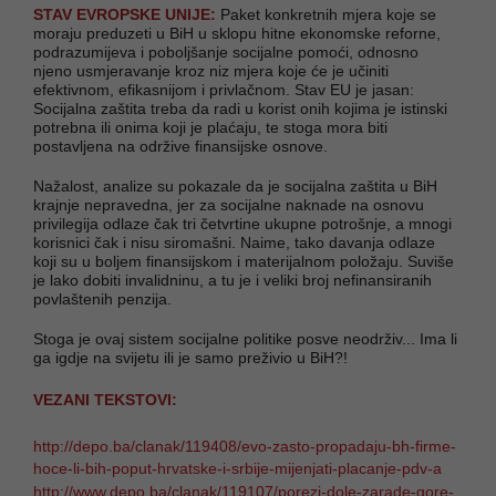
STAV EVROPSKE UNIJE:
Paket konkretnih mjera koje se
moraju preduzeti u BiH u sklopu hitne ekonomske reforne,
podrazumijeva i poboljšanje socijalne pomoći, odnosno
njeno usmjeravanje kroz niz mjera koje će je učiniti
efektivnom, efikasnijom i privlačnom. Stav EU je jasan:
Socijalna zaštita treba da radi u korist onih kojima je istinski
potrebna ili onima koji je plaćaju, te stoga mora biti
postavljena na održive finansijske osnove.
Nažalost, analize su pokazale da je socijalna zaštita u BiH
krajnje nepravedna, jer za socijalne naknade na osnovu
privilegija odlaze čak tri četvrtine ukupne potrošnje, a mnogi
korisnici čak i nisu siromašni. Naime, tako davanja odlaze
koji su u boljem finansijskom i materijalnom položaju. Suviše
je lako dobiti invalidninu, a tu je i veliki broj nefinansiranih
povlaštenih penzija.
Stoga je ovaj sistem socijalne politike posve neodrživ... Ima li
ga igdje na svijetu ili je samo preživio u BiH?!
VEZANI TEKSTOVI:
http://depo.ba/clanak/119408/evo-zasto-propadaju-bh-firme-
hoce-li-bih-poput-hrvatske-i-srbije-mijenjati-placanje-pdv-a
http://www.depo.ba/clanak/119107/porezi-dole-zarade-gore-