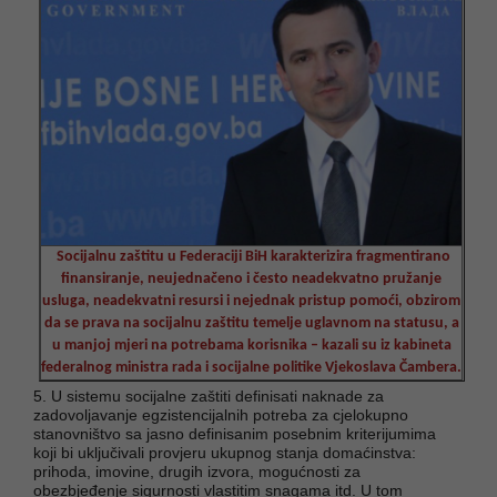
Socijalnu zaštitu u Federaciji BiH karakterizira fragmentirano
finansiranje, neujednačeno i često neadekvatno pružanje
usluga, neadekvatni resursi i nejednak pristup pomoći, obzirom
da se prava na socijalnu zaštitu temelje uglavnom na statusu, a
u manjoj mjeri na potrebama korisnika – kazali su iz kabineta
federalnog ministra rada i socijalne politike
Vjekoslava Čambera.
5. U sistemu socijalne zaštiti definisati naknade za
zadovoljavanje egzistencijalnih potreba za cjelokupno
stanovništvo sa jasno definisanim posebnim kriterijumima
koji bi uključivali provjeru ukupnog stanja domaćinstva:
prihoda, imovine, drugih izvora, mogućnosti za
obezbjeđenje sigurnosti vlastitim snagama itd. U tom