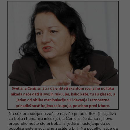
Svetlana Cenić smatra da entiteti i kantoni socijalnu politiku
nikada neće dati iz svojih ruku, jer, kako kaže, tu su glasači, a
jedan od oblika manipulacije su i davanja i raznorazne
prinadležnosti kojima se kupuju, posebno pred izbore.
Na sektoru socijalne zaštite najviše je radio IBHI (Inicijativa
za bolju i humaniju inkluziju), a Cenić ističe da su njihove
preporuke nešto što bi trebali slijediti u nastojanju da se
poboljša sistem socijalne zaštite u BiH. Na početku ističe da