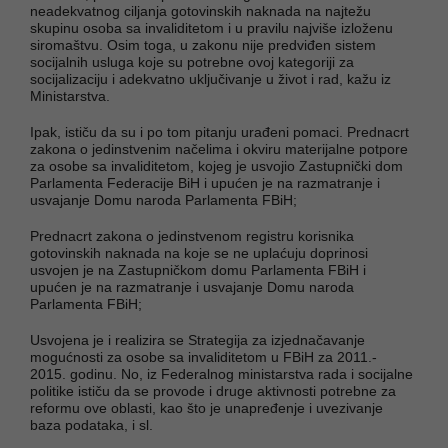
neadekvatnog ciljanja gotovinskih naknada na najtežu
skupinu osoba sa invaliditetom i u pravilu najviše izloženu
siromaštvu. Osim toga, u zakonu nije predviđen sistem
socijalnih usluga koje su potrebne ovoj kategoriji za
socijalizaciju i adekvatno uključivanje u život i rad, kažu iz
Ministarstva.
Ipak, ističu da su i po tom pitanju urađeni pomaci. Prednacrt
zakona o jedinstvenim načelima i okviru materijalne potpore
za osobe sa invaliditetom, kojeg je usvojio Zastupnički dom
Parlamenta Federacije BiH i upućen je na razmatranje i
usvajanje Domu naroda Parlamenta FBiH;
Prednacrt zakona o jedinstvenom registru korisnika
gotovinskih naknada na koje se ne uplaćuju doprinosi
usvojen je na Zastupničkom domu Parlamenta FBiH i
upućen je na razmatranje i usvajanje Domu naroda
Parlamenta FBiH;
Usvojena je i realizira se Strategija za izjednačavanje
mogućnosti za osobe sa invaliditetom u FBiH za 2011.-
2015. godinu. No, iz Federalnog ministarstva rada i socijalne
politike ističu da se provode i druge aktivnosti potrebne za
reformu ove oblasti, kao što je unapređenje i uvezivanje
baza podataka, i sl.