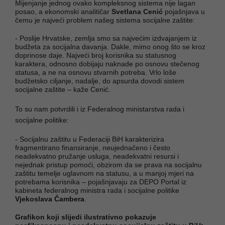
Mijenjanje jednog ovako kompleksnog sistema nije lagan
posao, a ekonomski analitičar
Svetlana Cenić
pojašnjava u
čemu je najveći problem našeg sistema socijalne zaštite:
- Poslije Hrvatske, zemlja smo sa najvećim izdvajanjem iz
budžeta za socijalna davanja. Dakle, mimo onog što se kroz
doprinose daje. Najveći broj korisnika su statusnog
karaktera, odnosno dobijaju naknade po osnovu stečenog
statusa, a ne na osnovu stvarnih potreba. Vrlo loše
budžetsko ciljanje, nadalje, do apsurda dovodi sistem
socijalne zaštite – kaže Cenić.
To su nam potvrdili i iz Federalnog ministarstva rada i
socijalne politike:
- Socijalnu zaštitu u Federaciji BiH karakterizira
fragmentirano finansiranje, neujednačeno i često
neadekvatno pružanje usluga, neadekvatni resursi i
nejednak pristup pomoći, obzirom da se prava na socijalnu
zaštitu temelje uglavnom na statusu, a u manjoj mjeri na
potrebama korisnika – pojašnjavaju za DEPO Portal iz
kabineta federalnog ministra rada i socijalne politike
Vjekoslava Čambera
.
Grafikon koji slijedi ilustrativno pokazuje