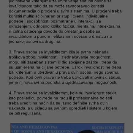
jedinstvene kriterijume za utvrđivanje statusa osobe sa
invaliditetom tako da se može ravnopravno koristiti
dokumentacija o procjeni u svim sistemima. U procjeni treba
koristiti multidisciplinaran pristup i cijeniti individualne
potrebe i sposobnosti posmatrane u interakciji sa
okruženjem, odnosno koliko fizička, mentalna, intelektualna
ili čulna oštećenja dovode do ometanja osobe sa
invaliditetom u punom i efikasnom učešću u društvu na
jednakoj osnovi sa drugima.
3. Prava osoba sa invaliditetom čija je svrha naknada
troškova zbog invalidnosti i izjednačavanje mogućnosti,
mogu biti zaseban sistem ili dio socijalne zaštite i treba da
su usmjerena na ciljane potrebe. Uzrok invalidnosti ne treba
biti kriterijum u utvrđivanju prava ovih osoba, nego stvarna
potreba. Kod ovih prava ne treba utvrđivati imovinski status,
jer je njihova svrha podrška u izjednačavanju mogućnosti.
4. Prava osoba sa invaliditetom, koje su invalidnost stekla
kao posljedicu povrede na radu ili profesionalne bolesti
treba urediti na način da se jasno definiše svrha ovih
naknada, a u skladu sa svrhom opredijeli i sistem u kojem
će biti regulisana.