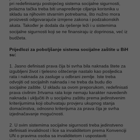
pri redefinisanju postojećeg sistema socijalne sigurnosti,
polazna tačka treba biti unapređenje ciljanja korisnika u
skladu sa njihovim stvarnim potrebama, što nužno mora
proizvesti odgovarajuće izmjene zakona i podzakonskih
akata.
Također je dodala da rješenje leži i u
sistemima
socijalne sigurnosti koji se ne finansiraju iz doprinosa, već iz
budžeta.
Prijedlozi za poboljšanje sistema socijalne zaštite u BiH
su:
1. Jasno definisati prava čija bi svrha bila naknada štete za
izgubljeni život i tjelesno oštećenje nastalo kao posljedica
rata i naknada za zasluge u odbrani zemlje. Iste treba
odvojiti od socijalnih naknada i ne treba da budu dio
socijalne zaštite. U skladu sa ovom preporukom, redefinisati
prava civilnim žrtvama rata koje nemaju karakter navedenih
naknada i uključiti ih u socijalnu zaštitu prema jedinstvenim
kriterijumima koji obuhvataju provjeru ukupnog stanja
domaćinstva, odnosno kriterijuma za prava čija je svrha
izjednačavanje mogućnosti.
2. U svim sistemima socijalne sigurnosti treba jedinstveno
definisati invalidnost i lice sa invaliditetom prema Konvenciji
UN o pravima osoba sa invaliditetom i uspostaviti