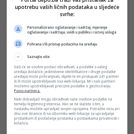
univerzalno (u zavisnosti od politike društva imajući u vidu
upotrebu vaših ličnih podataka u sljedeće
depopulaciju stanovništva). Prilikom definisanja naknade za
siromašne imati u vidu potrebe porodica sa djecom i u visinu
svrhe:
naknada ugraditi iznose veće od minimuma koji služe za
zadovoljavanje potreba djece. Pronatalitetne funkcije
Personalizirano oglašavanje i sadržaj, mjerenje
povjeriti Ministarstvu za porodicu.
oglašavanja i sadržaja, uvidi u publiku i razvoj usluga
7. Socijalnu zaštitu izbjeglih i raseljenih lica uključiti u
Pohrana i/ili pristup podacima na uređaju
jedinstven sistem socijalne zaštite.
Saznajte više
8. Obezbijediti informacionu uvezanost svih sistema
socijalne sigurnosti i izvora podataka o prihodima kako bi se
Vaši će se osobni podaci obrađivati, a podatke s vašeg
izbjeglo ogromno administriranje i pojednostavio postupak.
uređaja (kolačiće, jedinstvene identifikatore i druge podatke
uređaja) može pohranjivati, dijeliti te im pristupati 241 partner
9. Jedinstveno urediti vođenje dokumentacije za sve
ili ih može upotrebljavati ova web-lokacija. Mi i naši partneri
korisnike, praćenje i izvještavanje, a u skladu sa tim i
možemo upotrebljavati precizne podatke o geolociranju.
statističku obradu podataka.
Popis partnera.
Neki dobavljači mogu obrađivati vaše osobne podatke na
10. Ojačati centre za socijalni rad (tehnički, informaciono i
temelju legitimnog interesa. Ako se ne slažete s tim, u
kadrovski) za obavljanje posla, posebno u kontekstu novih
nastavku možete upravljati svojim opcijama. Potražite vezu pri
metoda ciljanja korisnika.
dnu ove stranice ili na izborniku web-lokacije za upravljanje
pristankom ili povlačenje pristanka u postavkama privatnosti i
11. Izvršiti novu redistribuciju potrošnje u budžetima uz
kolačića.
uvažavanje jedinstvenog pristupa koji neće praviti
diskriminaciju po bilo kojem statusnom obilježju.