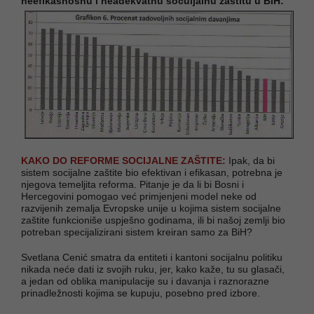
neefikasnosnu i neadekvatnu socuijalnu zaštitu u BiH:
KAKO DO REFORME SOCIJALNE ZAŠTITE:
Ipak, da bi
sistem socijalne zaštite bio efektivan i efikasan, potrebna je
njegova temeljita reforma. Pitanje je da li bi Bosni i
Hercegovini pomogao već primjenjeni model neke od
razvijenih zemalja Evropske unije u kojima sistem socijalne
zaštite funkcioniše uspješno godinama, ili bi našoj zemlji bio
potreban specijalizirani sistem kreiran samo za BiH?
Svetlana Cenić smatra da entiteti i kantoni socijalnu politiku
nikada neće dati iz svojih ruku, jer, kako kaže, tu su glasači,
a jedan od oblika manipulacije su i davanja i raznorazne
prinadležnosti kojima se kupuju, posebno pred izbore.