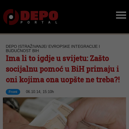
DEPO ISTRAŽIVANJE/ EVROPSKE INTEGRACIJE I
BUDUĆNOST BIH
Ima li to igdje u svijetu: Zašto
socijalnu pomoć u BiH primaju i
oni kojima ona uopšte ne treba?!
06.10.14, 15:10h
Front