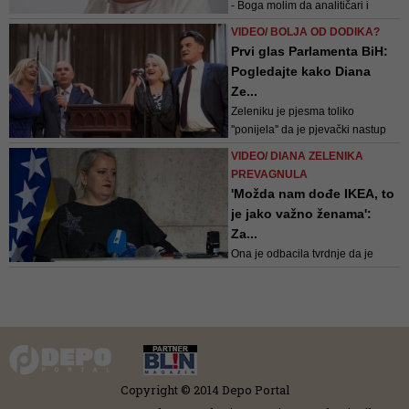
- Boga molim da analitičari i
povjesničari ne podlegnu
VIDEO/ BOLJA OD DODIKA?
dnevno-političkim potrebama
Prvi glas Parlamenta BiH:
vladajućih, pa ne zaborave
Pogledajte kako Diana
napisati koje je sve partijske
Ze...
knjižice posjedovao Dragan
Zeleniku je pjesma toliko
Čović i kada je postao član HDZ-a
''ponijela'' da je pjevački nastup
BiH, rekla je između ostalog
odradila uz koreografiju na kojoj
Diana Zelenika tokom nedav...
VIDEO/ DIANA ZELENIKA
bi joj pozavidio i kralj dijaspore
PREVAGNULA
Mate Bulić
'Možda nam dođe IKEA, to
je jako važno ženama':
Za...
Ona je odbacila tvrdnje da je
promijenila mišljenje te dodala da
oni koji pričaju da je neko uzeo
novac vjerovatno sami uzimaju pa
misle da to svi rade
Copyright © 2014 Depo Portal