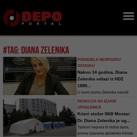
#tag: diana zelenika
PODNIJELA NEOPOZIVU
OSTAVKU
Nakon 14 godina, Diana
Zelenika odlazi iz HDZ
1990...
U svom pismu Zelenika navodi
kako je posebice nezadovoljna
REAKCIJA NA IZJAVE
načinom vođenja stranke nakon
UPOSLENICE
Parlamentarnih izbora 2018.
Krizni stožer SKB Mostar:
godine
Dr. Diana Zelenika je ug...
Tijekom nepuna tri radna dana,
prema izjavama djelatnika Klinike