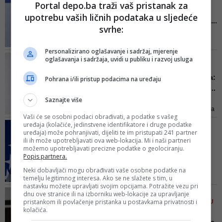
Portal depo.ba traži vaš pristanak za
i veterani Domovinskog rata
Diana Zelenika: Da su
naziva izdajnicima, napisala je
upotrebu vaših ličnih podataka u sljedeće
izbori regularni, čestitala ...
Zelenika
svrhe:
Dopredsjednik Republike
Hrvatske i premijer Republike
Personalizirano oglašavanje i sadržaj, mjerenje
Hrvatske su izravno stali na
PLJUŠTE OPTUŽBE NA SVE
oglašavanja i sadržaja, uvidi u publiku i razvoj usluga
stranu Hrvatske demokratske
STRANE
zajednice Bosne i Hercegovine i
Diana Zelenika upozorava:
Pohrana i/ili pristup podacima na uređaju
time generirali hrvatsko biračko
Ponovo će zlo ući u Pred...
tijelo. Da nije bilo tako, rezultati bi
Saznajte više
- Potpredsjednik HDZ RH i
bili drugačiji, rekla je Zelenika
potpredsjednik hrvatskog Sabora
Vaši će se osobni podaci obrađivati, a podatke s vašeg
gosp. Milijan Brkić surovo i drsko
uređaja (kolačiće, jedinstvene identifikatore i druge podatke
BURNA RASPRAVA NA
utječe na izborni rezultat i isti
uređaja) može pohranjivati, dijeliti te im pristupati 241 partner
SJEDNICI PREDSTAVNIČKOG
kreira izbornim inženjeringom
ili ih može upotrebljavati ova web-lokacija. Mi i naši partneri
DOMA BIH
možemo upotrebljavati precizne podatke o geolociranju.
putem takozvanih dopisnih
Prihvaćena hitna
Popis partnera.
glasova, a u korist kandidata HDZ
procedura Izmjena i
BiH, upozorava Zelenika
Neki dobavljači mogu obrađivati vaše osobne podatke na
dopuna Zakona...
temelju legitimnog interesa. Ako se ne slažete s tim, u
nastavku možete upravljati svojim opcijama. Potražite vezu pri
Saša Magazinović (SDPBiH)
SLAVO KUKIĆ ANALIZIRA
dnu ove stranice ili na izborniku web-lokacije za upravljanje
istakao je da su prevareni svi, i
pristankom ili povlačenje pristanka u postavkama privatnosti i
PRETENDENTE ZA HRVATSKU
oni koji su bili za akcize i oni koji
kolačića.
STOLICU
su bili protiv akciza