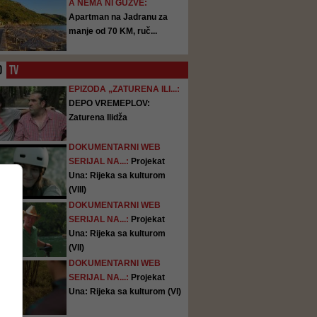
A NEMA NI GUŽVE:
Apartman na Jadranu za
manje od 70 KM, ruč...
O
TV
EPIZODA „ZATURENA ILI...:
DEPO VREMEPLOV:
Zaturena Ilidža
DOKUMENTARNI WEB
SERIJAL NA...:
Projekat
Una: Rijeka sa kulturom
(VIII)
DOKUMENTARNI WEB
SERIJAL NA...:
Projekat
Una: Rijeka sa kulturom
(VII)
DOKUMENTARNI WEB
SERIJAL NA...:
Projekat
Una: Rijeka sa kulturom (VI)