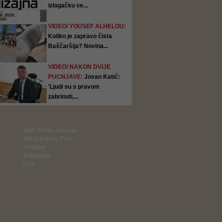
izlagačku se...
VIDEO/ YOUSEF ALHELOU:
Koliko je zapravo čista
Baščaršija? Novina...
VIDEO/ NAKON DVIJE
PUCNJAVE:
Jovan Katić:
'Ljudi su s pravom
zabrinuti,...
Wall Street Journal
Washington Post
Weather
Wikipedia
RSS