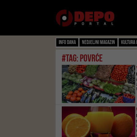
Info dana
Nedjeljni magazin
Kultura 
#tag: povrće