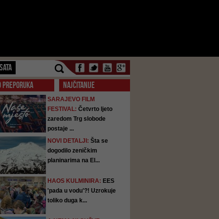
SATA
O PREPORUKA
NAJČITANIJE
SARAJEVO FILM
FESTIVAL:
Četvrto ljeto
zaredom Trg slobode
postaje ...
NOVI DETALJI:
Šta se
dogodilo zeničkim
planinarima na El...
HAOS KULMINIRA:
EES
'pada u vodu'?! Uzrokuje
toliko duga k...