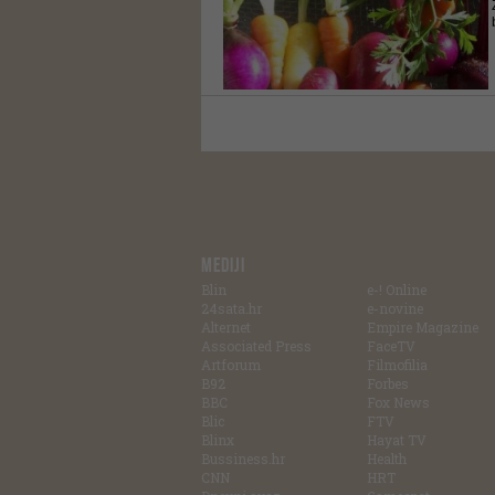
MEDIJI
Blin
e-! Online
24sata.hr
e-novine
Alternet
Empire Magazine
Associated Press
FaceTV
Artforum
Filmofilia
B92
Forbes
BBC
Fox News
Blic
FTV
Blinx
Hayat TV
Bussiness.hr
Health
CNN
HRT