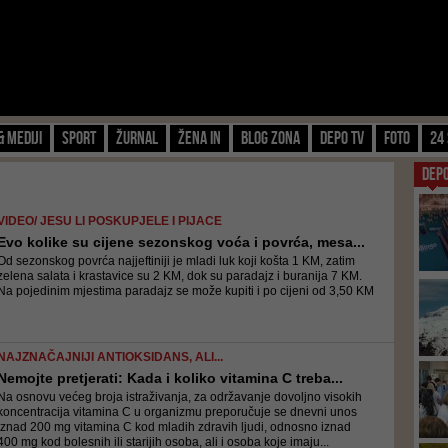
& Mediji
Sport
Žurnal
Žena IN
Blog zona
Depo TV
FOTO
24 
DEP
VIDEO/ JESU LI POSKUPJELE I PIJACE
Evo kolike su cijene sezonskog voća i povrća, mesa...
Od sezonskog povrća najjeftiniji je mladi luk koji košta 1 KM, zatim
zelena salata i krastavice su 2 KM, dok su paradajz i buranija 7 KM.
Na pojedinim mjestima paradajz se može kupiti i po cijeni od 3,50 KM
NAJZNAČAJNIJI ANTIOKSIDANS, ALI...
Nemojte pretjerati: Kada i koliko vitamina C treba...
Na osnovu većeg broja istraživanja, za održavanje dovoljno visokih
koncentracija vitamina C u organizmu preporučuje se dnevni unos
iznad 200 mg vitamina C kod mladih zdravih ljudi, odnosno iznad
400 mg kod bolesnih ili starijih osoba, ali i osoba koje imaju...