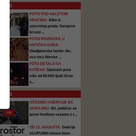
O
FOTO
FOTO/ POD NALETOM
VRUĆINA:
Slike iz
uzavrelog grada: Sarajevo
krcato ...
FOTO/ POVRATAK U
ANTIČKO DOBA:
Gladijatorske borbe: Ne,
ovo nisu filmske ...
FOTO DETALJI SA
KOŠEVA:
Spektakl pred
više od 60.000 ljudi: Dron
s...
SATA
UČESNICI AGENCIJE NA
UKRAJINU:
Bh. političar se
javno hvalisao vezama s r...
OD 12. AUGUSTA:
Galerija
ULUPUBiH otvara novu