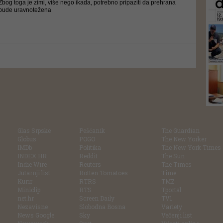
Zbog toga je zimi, više nego ikada, potrebno pripaziti da prehrana
bude uravnotežena
Glas Srpske
Pešćanik
The Guardian
Globus
POGO
The New Yorker
IMDb
Politika
The New York Times
INDEX.HR
Reddit
The Sun
Indie Wire
Reuters
The Times
Jutarnji list
Rotten Tomatoes
Time
Kurir
RTRS
TMZ
Miniclip
RTS
Tportal
net.hr
Screen Daily
TV1
Nezavisne
Slobodna Bosna
Variety
News Google
Sky
Večenji list