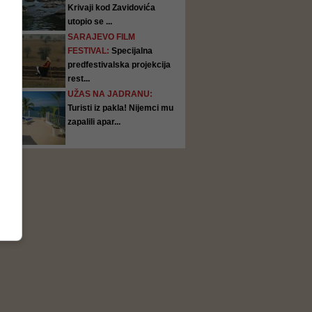
Krivaji kod Zavidovića
utopio se ...
SARAJEVO FILM
FESTIVAL:
Specijalna
predfestivalska projekcija
rest...
UŽAS NA JADRANU:
Turisti iz pakla! Nijemci mu
zapalili apar...