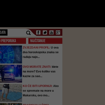
SATA
O PREPORUKA
NAJČITANIJE
ZVJEZDANI PROFIL:
U ova
dva horoskopska znaka se
rađaju najo...
OVO MORATE ZNATI:
Idete
na more? Evo kolike vas
kazne za sao...
KO ĆE BITI UPORNIJI:
Ako
se spremate na more u
Makarsku, ovo mo...