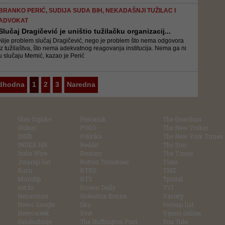
BRANKO PERIĆ, SUDIJA SUDA BIH, NEKADAŠNJI TUŽILAC I
ADVOKAT
Slučaj Dragičević je uništio tužilačku organizacij...
Nije problem slučaj Dragičević, nego je problem što nema odgovora
iz tužilaštva, što nema adekvatnog reagovanja institucija. Nema ga ni
u slučaju Memić, kazao je Perić
dhodna
1
2
3
Naredna
Glas Srpske
Pešćanik
The Guardian
Globus
POGO
The New Yorker
IMDb
Politika
The New York Times
INDEX.HR
Reddit
The Sun
Indie Wire
Reuters
The Times
Jutarnji list
Rotten Tomatoes
Time
Kurir
RTRS
TMZ
Miniclip
RTS
Tportal
net.hr
Screen Daily
TV1
Nezavisne
Slobodna Bosna
Variety
News Google
Sky
Večenji list
Newsweek
Svet
Vijesti online
Oslobođenje
The Huffington Post
You Tube