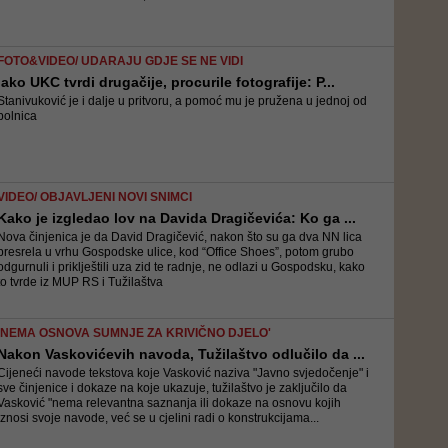
FOTO&VIDEO/ UDARAJU GDJE SE NE VIDI
Iako UKC tvrdi drugačije, procurile fotografije: P...
Stanivuković je i dalje u pritvoru, a pomoć mu je pružena u jednoj od
bolnica
VIDEO/ OBJAVLJENI NOVI SNIMCI
Kako je izgledao lov na Davida Dragičevića: Ko ga ...
Nova činjenica je da David Dragičević, nakon što su ga dva NN lica
presrela u vrhu Gospodske ulice, kod “Office Shoes”, potom grubo
odgurnuli i priklještili uza zid te radnje, ne odlazi u Gospodsku, kako
to tvrde iz MUP RS i Tužilaštva
'NEMA OSNOVA SUMNJE ZA KRIVIČNO DJELO'
Nakon Vaskovićevih navoda, Tužilaštvo odlučilo da ...
Cijeneći navode tekstova koje Vasković naziva "Javno svjedočenje" i
sve činjenice i dokaze na koje ukazuje, tužilaštvo je zaključilo da
Vasković "nema relevantna saznanja ili dokaze na osnovu kojih
iznosi svoje navode, već se u cjelini radi o konstrukcijama...