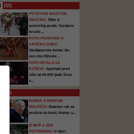
O
FOTO
FOTO/ POD NALETOM
VRUĆINA:
Slike iz
uzavrelog grada: Sarajevo
krcato ...
FOTO/ POVRATAK U
ANTIČKO DOBA:
Gladijatorske borbe: Ne,
ovo nisu filmske ...
FOTO DETALJI SA
KOŠEVA:
Spektakl pred
više od 60.000 ljudi: Dron
s...
SATA
BORBA S OPAKOM
BOLEŠČU:
Bidenov rak se
proširio na kosti, Hunter o...
IZ MUP-A ZDK
POTVRĐENO:
U rijeci