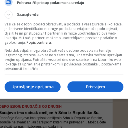
Šta će na sve ovo učiniti Zapad? Ništa spektakularno - ponudiće i oni
Pohrana i/ili pristup podacima na uređaju
Dodiku svoj “revolver”, punog doboša! O ruskoj ponudi će vrlo pomno
promisliti
Saznajte više
Vaši će se osobni podaci obrađivati, a podatke s vašeg uređaja (kolačiće,
jedinstvene identifikatore i druge podatke uređaja) može pohranjivati,
VIDEO/ NOVINAR U EGZILU
dijeliti te im pristupati 241 partner ili ih može upotrebljavati ova web-
Vasković: Da se vratim u Banjaluku, bio bih ubijen...
lokacija. Mi i naši partneri možemo upotrebljavati precizne podatke o
Slobodan Vasković je rekao da bi u slučaju povratka u Banjaluku
geolociranju.
Popis partnera.
gdje je nekada živio, bio ''vrlo bezbjednosno ugrožen'' te da postoji
velika vjerovatnoća da bi tada ''bio lišen života''
Neki dobavljači mogu obrađivati vaše osobne podatke na temelju
legitimnog interesa. Ako se ne slažete s tim, u nastavku možete upravljati
svojim opcijama. Potražite vezu pri dnu ove stranice ili na izborniku web-
lokacije za upravljanje pristankom ili povlačenje pristanka u postavkama
SLUČAJ DRAGIČEVIĆ
privatnosti i kolačića.
Vasković uporno traži odgovor: Zašto su Lukač i Il...
Tih deset minuta, o kojima su lagali iz MUP RS, mogli bi biti jedan od
ključeva za razrješenje enigme ko je u noći 18.03. zaista bio u kući
Upravljanje opcijama
Pristajem
Rađenovih!
DEPO IZBOR/ DRUGAČIJI OD DRUGIH
Sarajevo ima spisak omiljenih Srba iz Republike Sr...
Današnje Sarajevo ima spisak omiljenih Srba iz Republike Srpske,
doduše ne zvaničan, ali čaršijskim kriterijima prihvaćen... Možda ćete
se složiti sa našim izborom, a možda i ne