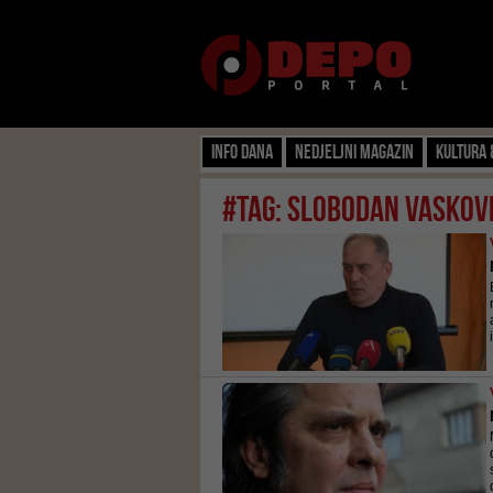
Info dana
Nedjeljni magazin
Kultura 
#tag: slobodan vaskov