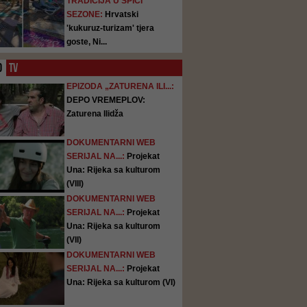
TRADICIJA U ŠPICI
SEZONE:
Hrvatski
'kukuruz-turizam' tjera
goste, Ni...
O
TV
EPIZODA „ZATURENA ILI...:
DEPO VREMEPLOV:
Zaturena Ilidža
DOKUMENTARNI WEB
SERIJAL NA...:
Projekat
Una: Rijeka sa kulturom
(VIII)
DOKUMENTARNI WEB
SERIJAL NA...:
Projekat
Una: Rijeka sa kulturom
(VII)
DOKUMENTARNI WEB
SERIJAL NA...:
Projekat
Una: Rijeka sa kulturom (VI)