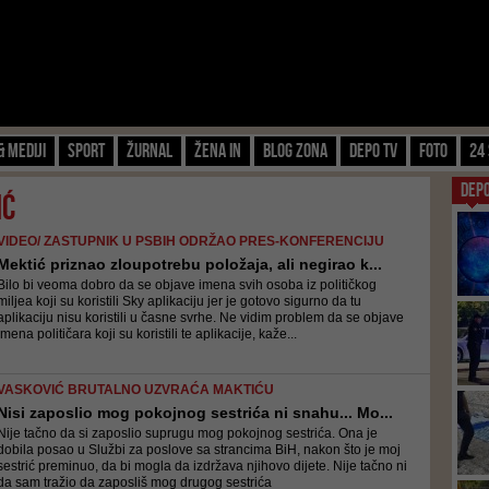
& Mediji
Sport
Žurnal
Žena IN
Blog zona
Depo TV
FOTO
24 
DEP
ić
VIDEO/ ZASTUPNIK U PSBIH ODRŽAO PRES-KONFERENCIJU
Mektić priznao zloupotrebu položaja, ali negirao k...
Bilo bi veoma dobro da se objave imena svih osoba iz političkog
miljea koji su koristili Sky aplikaciju jer je gotovo sigurno da tu
aplikaciju nisu koristili u časne svrhe. Ne vidim problem da se objave
imena političara koji su koristili te aplikacije, kaže...
VASKOVIĆ BRUTALNO UZVRAĆA MAKTIĆU
Nisi zaposlio mog pokojnog sestrića ni snahu... Mo...
Nije tačno da si zaposlio suprugu mog pokojnog sestrića. Ona je
dobila posao u Službi za poslove sa strancima BiH, nakon što je moj
sestrić preminuo, da bi mogla da izdržava njihovo dijete. Nije tačno ni
da sam tražio da zaposliš mog drugog sestrića