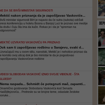
NE DA SE BIVŠI MINISTAR SIGURNOSTI
Mektić nakon priznanja da je zapošljavao Vaskoviće...
Bivši ministar sigurnosti BiH je najavio da će sutra (subota) održati
DEP
press konferenciju u hotelu Bosna u Banjoj Luci te pozvao sve medije
da dođu i čuju šta ima da kaže. Rekao je i da je "spreman na
odgovornost"
MEKTIĆ UZVRATIO VASKOVIĆU PA PRIZNAO
Dok sam ti zapošljavao rodbinu u Sarajevu, svaki d...
Uzvraćajući mu u svom stilu, narodski, Mektić je i nehotice priznao da
je koristio svoj uticaj dok je bio ministar te da je pogodovao
zapošljavanju Vaskovićeve rodbine
VIDEO/ SLOBODAN VASKOVIĆ IZNIO SVOJE VIĐENJE - ŠTA
SLIJEDI?
'Nema raspada... Schmidt će potegnuti mač, zapamti...
Dinamično gostovanje Slobodana Vaskovića kod Senada
Hadžijfejzovića... Pretresle su se brojne teme, odaslate žestoke
poruke...