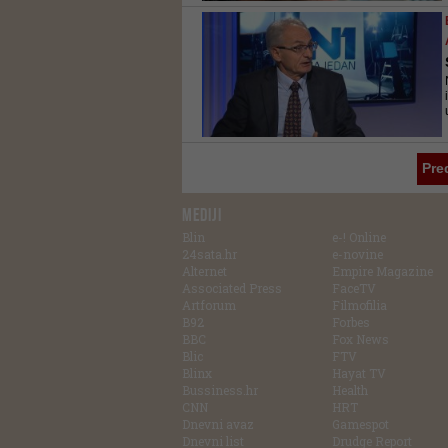
Pre
MEDIJI
Blin
e-! Online
24sata.hr
e-novine
Alternet
Empire Magazine
Associated Press
FaceTV
Artforum
Filmofilia
B92
Forbes
BBC
Fox News
Blic
FTV
Blinx
Hayat TV
Bussiness.hr
Health
CNN
HRT
Dnevni avaz
Gamespot
Dnevni list
Drudge Report