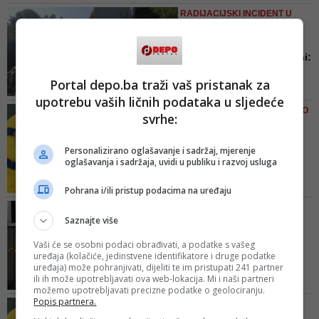
naveli su kako oni redovno vrše
RADIJACIJSKI INCIDENT U
monitoring vode za piće, iz okvira
SARAJEVU O KOJEM NIKO
njihove djelatnosti
NIJE NIŠTA ZNAO
Stanovnici Stupa zgroženi:
Ovdje ljudi siju povrće...
Portal depo.ba traži vaš pristanak za
Zahirnović kaže kako su tek
upotrebu vaših ličnih podataka u sljedeće
nedavno došli iz Državne
ZAVOD ZA JAVNO ZDRAVSTVO
svrhe:
agencije za nuklearnu sigurnosti i
KS O INCIDENTU NA STUPU
ogradili mjesto, iako se incident
Vodozaštitna zona na
dogodio prije deset mjeseci
Personalizirano oglašavanje i sadržaj, mjerenje
mjestu gdje je iscurila
oglašavanja i sadržaja, uvidi u publiku i razvoj usluga
radio...
Zbog hitnosti, Zavod će zatražiti
Pohrana i/ili pristup podacima na uređaju
odmah izvještaj Državne
FOTO/ DRARNS-U TREBALA
regulatorne agencije za
Saznajte više
TRI MJESECA DA IZAĐE NA
radijacijsku sigurnost o samom
TEREN
Vaši će se osobni podaci obrađivati, a podatke s vašeg
incidentu, kao i o poduzetim i
Slučaj radijacijskog
uređaja (kolačiće, jedinstvene identifikatore i druge podatke
planiranim aktivnostima, te
incidenta u Sarajevu
uređaja) može pohranjivati, dijeliti te im pristupati 241 partner
procjenu ugroženosti zdravlja
ili ih može upotrebljavati ova web-lokacija. Mi i naši partneri
postaje ...
ljudi i okoliša u odnosu na
možemo upotrebljavati precizne podatke o geolociranju.
Slučaj je prijavljen prošle godine
Popis partnera.
oslobođenu radioaktivnost
INCIDENT U BIVŠEM POGONU
Zavodu za javno zdravstvo FBiH,
ENERGOINVESTA