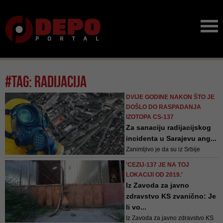
#tag: radijacija
DVIJE GODINE NAKON ŠTO JE
DOŠLO DO RASPADANJA
IZOTOPA CS-137
Za sanaciju radijacijskog
incidenta u Sarajevu ang...
Zanimljivo je da su iz Srbije
pozvani stručnjaci javnog
'CEZIJ-137 JE NA TOJ
preduzela “Nuklearni objekti iz
LOKACIJI OD 2019.'
Srbije” – Vinča
Iz Zavoda za javno
zdravstvo KS zvanično: Je
li vo...
Iz Zavoda za javno zdravstvo KS