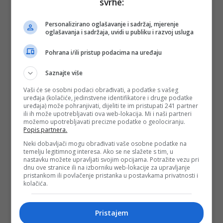
svrhe:
Personalizirano oglašavanje i sadržaj, mjerenje
oglašavanja i sadržaja, uvidi u publiku i razvoj usluga
Pohrana i/ili pristup podacima na uređaju
Saznajte više
Vaši će se osobni podaci obrađivati, a podatke s vašeg
uređaja (kolačiće, jedinstvene identifikatore i druge podatke
uređaja) može pohranjivati, dijeliti te im pristupati 241 partner
ili ih može upotrebljavati ova web-lokacija. Mi i naši partneri
možemo upotrebljavati precizne podatke o geolociranju.
Popis partnera.
Neki dobavljači mogu obrađivati vaše osobne podatke na
temelju legitimnog interesa. Ako se ne slažete s tim, u
nastavku možete upravljati svojim opcijama. Potražite vezu pri
dnu ove stranice ili na izborniku web-lokacije za upravljanje
pristankom ili povlačenje pristanka u postavkama privatnosti i
kolačića.
Pristajem