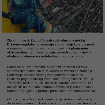
Zbog hitnosti, Zavod će zatražiti odmah izvještaj
Državne regulatorne agencije za radijacijsku sigurnost
o samom incidentu, kao i o poduzetim i planiranim
aktivnostima, te procjenu ugroženosti zdravlja ljudi i
okoliša u odnosu na oslobođenu radioaktivnost
Poduzete su sve potrebne aktivnosti na zaštiti zdravlja
stanovništva nakon što je iz Centra za zaštitu od zračenja
Federacije Bosne i Hercegovine potvrđeno da je na
lokalitetu pogona bivšeg preduzeća „Energoinvest TAT“, u
Tvorničkoj ulici na Stupu, došlo do curenja izotopa Cz-137,
obavijestili su iz Javne ustanove Zavod za javno zdravstvo
Kantona Sarajevo, a prenosi pres-služba Kantona Sarajevo.
- Iz preduzeća 'Vodovod i kanalizacija' dobili su informaciju
da se na spomenutoj lokaciji nalazi druga vodozaštitna zona