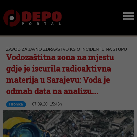
ZAVOD ZA JAVNO ZDRAVSTVO KS O INCIDENTU NA STUPU
Vodozaštitna zona na mjestu
gdje je iscurila radioaktivna
materija u Sarajevu: Voda je
odmah data na analizu...
07.09.20, 15:43h
Hronika