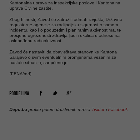
Kantonalna uprava za inspekcijske poslove i Kantonalna
uprava Civilne zaštite.
Zbog hitnosti, Zavod će zatražiti odmah izvještaj Državne
regulatorne agencije za radijacijsku sigurnost o samom
incidentu, kao i o poduzetim i planiranim aktivnostima, te
procjenu ugroženosti zdravlja ljudi i okoliša u odnosu na
oslobođenu radioaktivnost.
Zavod će nastaviti da obavještava stanovnike Kantona
Sarajevo o svim eventualnim promjenama vezanim za
nastalu situaciju, saopćeno je.
(FENA/md)
PODIJELI NA
Depo.ba
pratite putem društvenih mreža
Twitter
i
Facebook