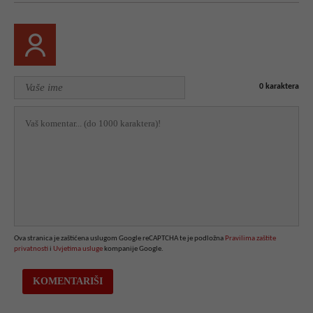
0
karaktera
Ova stranica je zaštićena uslugom Google reCAPTCHA te je podložna
Pravilima zaštite
privatnosti
i
Uvjetima usluge
kompanije Google.