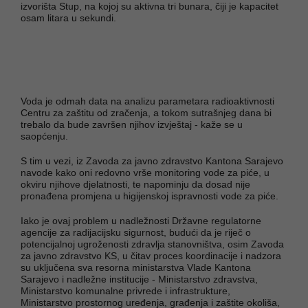
izvorišta Stup, na kojoj su aktivna tri bunara, čiji je kapacitet
osam litara u sekundi.
Voda je odmah data na analizu parametara radioaktivnosti
Centru za zaštitu od zračenja, a tokom sutrašnjeg dana bi
trebalo da bude završen njihov izvještaj - kaže se u
saopćenju.
S tim u vezi, iz Zavoda za javno zdravstvo Kantona Sarajevo
navode kako oni redovno vrše monitoring vode za piće, u
okviru njihove djelatnosti, te napominju da dosad nije
pronađena promjena u higijenskoj ispravnosti vode za piće.
Iako je ovaj problem u nadležnosti Državne regulatorne
agencije za radijacijsku sigurnost, budući da je riječ o
potencijalnoj ugroženosti zdravlja stanovništva, osim Zavoda
za javno zdravstvo KS, u čitav proces koordinacije i nadzora
su uključena sva resorna ministarstva Vlade Kantona
Sarajevo i nadležne institucije - Ministarstvo zdravstva,
Ministarstvo komunalne privrede i infrastrukture,
Ministarstvo prostornog uređenja, građenja i zaštite okoliša,