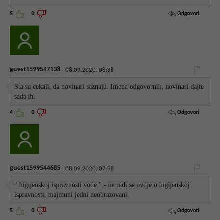
Odgovori
5
0
guest1599547138
08.09.2020. 08:38
Sta su cekali, da novinari saznaju. Imena odgovornih, novinari dajte
sada ih.
Odgovori
4
0
guest1599544685
08.09.2020. 07:58
" higijenskoj ispravnosti vode " - ne radi se ovdje o higijenskoj
ispravnosti, majmuni jedni neobrazovani.
Odgovori
5
0