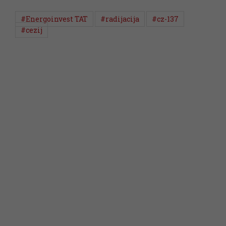
#Energoinvest TAT
#radijacija
#cz-137
#cezij