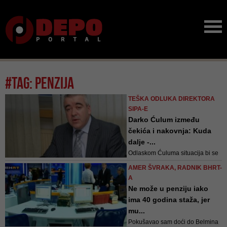
#tag: penzija
TEŠKA ODLUKA DIREKTORA
SIPA-E
Darko Ćulum između
čekića i nakovnja: Kuda
dalje -...
Odlaskom Ćuluma situacija bi se
dodatno zakomplikovala, s
AMER ŠVRAKA, RADNIK BHRT-
obzirom na to da SIPA još od
A
prošle godine nema ni zamjenika,
Ne može u penziju iako
a nakon bijega Zorana Galića u
ima 40 godina staža, jer
Hrvatsku
mu...
Pokušavao sam doći do Belmina