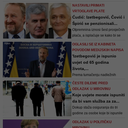
Karamehmedovića, nisam
NASTAVILI PRIMATI
jednom zvao, nego stotinu puta,
VRTOGLAVE PLATE
najavljivao se, ali nikada me nije
Ćudić: Izetbegović, Čović i
primio da sasluša moj problem.
Špirić se penzionisali...
Više mjeseci nemam prihoda -
Otpremnina iznosi šest prosječnih
ispričao je Švraka
plaća, a isplaćuje se kako bi se
radnicima nakon višedecenijskog
OGLASILI SE IZ KABINETA
radnog staža olakšala penzija
POVODOM MEDIJSKIH NAPISA
'Izetbegović je ispunio
uvjet od 65 godina
života,...
Prema tumačenju nadležnih
službi, ne postoji zakonski osnov
ČESTE DILEME PRED
po kojem bi se Izetbegović mogao
ODLAZAK U MIROVINU
dobrovoljno odreći otpremnine.
Koje uvjete morate ispuniti
Kada Komisija donese rješenje,
da bi vam služba za za...
otpremnina će u punom iznosu
Dokup staža osiguranja do tri
biti usmjerena u svrhe u koje
godine za osobe koje bi ispunile
Izetbegović redovno izdvaja
uvjete za jednu od kategorija
značajan dio sv...
ODLAZAK U POLITIČKU
starosnih penzija, regulisano je
MIROVINU