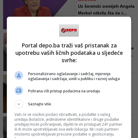
Zakonom o posredovanju u
Uz šeretski osmijeh Angela
zapošljavanju i socijalnoj
Merkel otkrila šta će r...
sigurnosti nezaposlenih osoba
26. septembra se bira novi saziv
Bundestaga. Angela Merkel se
neće kandidirati za novi mandat
VIDEO/ ŠTA GRAĐANI BIH
savezne kancelarke. Za nekoliko
PLAĆAJU PO 'SILI ZAKONA'
Portal depo.ba traži vaš pristanak za
mjeseci ona odlazi u političku
Taman za džeparac: Šta će
mirovinu...
upotrebu vaših ličnih podataka u sljedeće
funkcionerima penzije kr...
svrhe:
Iako je u ovo vrijeme krize i
neizvjesnosti poslanik Damir
Personalizirano oglašavanje i sadržaj, mjerenje
Arnaut tri puta u Državnom
POTREBNI ZA EDUKACIJU
oglašavanja i sadržaja, uvidi u publiku i razvoj usluga
parlamentu predlagao da se
MLADOG KADRA
umanje primanja funkcionerima
Dr. Gavrankapetanović
Pohrana i/ili pristup podacima na uređaju
kako bi se uštedio javni novac,
spreman da mijenja
njegovi prijedlozi nisu prihvaćeni
praksu: L...
Saznajte više
- Ja ću u Opću bolnicu „Prim.dr.
Vaši će se osobni podaci obrađivati, a podatke s vašeg
Abdulah Nakaš“ uzeti Ednan
uređaja (kolačiće, jedinstvene identifikatore i druge podatke
FOTO/ IAKO SU NADLEŽNI
Drljevića iz Zenice, koji u penziju
uređaja) može pohranjivati, dijeliti te im pristupati 241 partner
IZDALI SAVJETE
ili ih može upotrebljavati ova web-lokacija. Mi i naši partneri
ide u avgustu. To je jedan
Gužve pred bankama:
možemo upotrebljavati precizne podatke o geolociranju.
predivan i prepametan doktor. Cilj