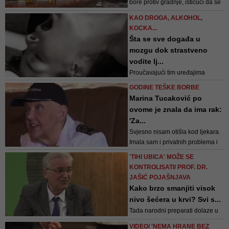
bore protiv gradnje, ističući da se
neizvjesnost kod stanovništa
ne protive izgradnji pratećih
ovog enti...
KAO DROGA, ALKOHOL,
objekata, ali su protiv terminala za
KOCKA...
kerozin koji ima kapacitet od
Šta se sve događa u
hiljadu tona, što, kako tvrde,
mozgu dok strastveno
narušava njihovo zdravlje i
vodite lj...
sigurnost
Proučavajući tim uređajima
moždanu aktivnost ljudi koji
GODINE TEŠKE BORBE
doživljavaju orgazme, otkrivene
Marina Tucaković po
su neke prilično nevjerojatne
ovome je znala da ima rak:
stvari
'Za...
Svjesno nisam otišla kod ljekara.
Imala sam i privatnih problema i
onda to čovjek zanemari. Ja sam
'TIHI UBICA' MOŽE SE
sebi nekako bila na posljednjem
KONTROLISATI/ PROF. DR.
mjestu – ispričala je nedavno
JAŠIĆ POJAŠNJAVA
Marina
Kako brzo smanjiti visok
nivo šećera u krvi? Svi s...
Tada narodni preparati dolaze u
pomoć. Ako su pravilno odabrani i
VIDEO/ 'NEMA HRANE BEZ