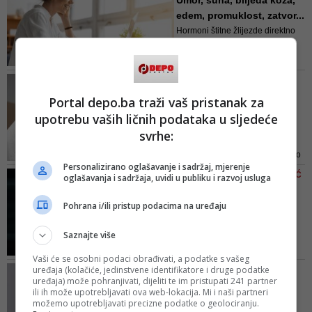
Umor, suha, blijeda koža,
naizgled lošeg zdravlja. Neki
edem, promuklost, zatvor...
komentatori i tabloidi tvrde da ima
Hormoni štitne žlijezde direktno
Parkinsonovu bolest. Šta kažu
utiču na rad skoro svake naše
medicinski stručnjaci?
ćelije. U pitanju su hormoni
tiroksin T4, trijodtironin T3 i
DEPO INTERVJU S POVODOM
kalcitonin
Ugledni sarajevski hirurg
Portal depo.ba traži vaš pristanak za
nakon odlaska s KCUS-a:
upotrebu vaših ličnih podataka u sljedeće
...
svrhe:
U svom dvodecenijskom
profesionalnom angažmanu, kao
Personalizirano oglašavanje i sadržaj, mjerenje
ljekar u javnozdravstvenom
VIDEO/ NEJRA LATIĆ-HULUSIĆ
oglašavanja i sadržaja, uvidi u publiku i razvoj usluga
sektoru, sam u sklopu hirurškog i
IZNIJELA UZNEMIRUJUĆA
konzervativnog angažmana u
ISKUSTVA
Pohrana i/ili pristup podacima na uređaju
liječenju pacijenata postao bolno
Pakao nakon pobačaja:
svjestan da se veoma malo radi
'Dok je krvarila, žena je
Saznajte više
na čuvanju i unaprjeđenju
sa...
zdravlja - kaže na početk...
Vaši će se osobni podaci obrađivati, a podatke s vašeg
Aktivistkinja Nejra Latić-Hulusić
uređaja (kolačiće, jedinstvene identifikatore i druge podatke
OBRAČUN SA
naglašava da ogroman problem
uređaja) može pohranjivati, dijeliti te im pristupati 241 partner
'NEPRIJATELJIMA'
ili ih može upotrebljavati ova web-lokacija. Mi i naši partneri
leži u samoj percepciji spontanog
Konaković: 'RS gora i od
možemo upotrebljavati precizne podatke o geolociranju.
pobačaja – a koji se nerijetko