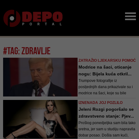
#tag: zdravlje
ZATRAŽIO LJEKARSKU POMOĆ
Modrice na šaci, oticanje
nogu: Bijela kuća otkril...
Trumpove fotografije iz
posljednjih dana prikazivale su i
modrice na šaci, koje su bile
prekrivene puderom
IZNENADA JOJ POZLILO
Jeleni Rozgi pogoršalo se
zdravstveno stanje: Pjev...
Prošlog ponedjeljka sam bila tako
sretna, jer sam u studiju napravila
dobar posao. Došla sam kući,