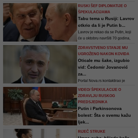
prošetala psa i bilo mi je malo
RUSKI ŠEF DIPLOMATIJE O
loše...
ŠPEKULACIJAMA
Tabu tema u Rusiji: Lavrov
otkrio da li je Putin b...
Lavrov je rekao da se Putin, koji
će u oktobru navršiti 70 godina,
"svakog dana pojavljuje u
ZDRAVSTVENO STANJE MU
javnosti"
UGROŽENO NAKON KOVIDA
Oticale mu šake, izgubio
vid: Čedomir Jovanović
za...
Portal Nova.rs kontaktirao je
Čedomira Jovanovića koji je
VIDEO/ ŠPEKULACIJE O
potvrdio ove informacije
ZDRAVLJU RUSKOG
PREDSJEDNIKA
Putin i Parkinsonova
bolest: Šta o svemu kažu
ljek...
Video koji je Kremlj objavio
RIJEČ STRUKE
prošlog vikenda prikazuje Putina