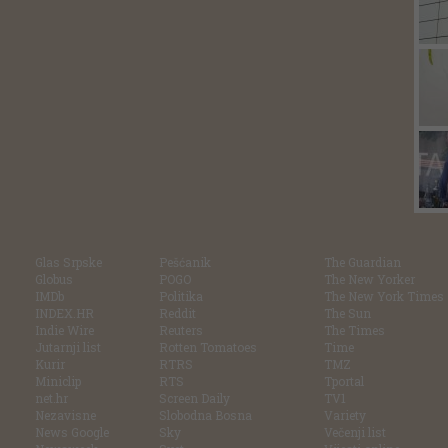
Glas Srpske
Pešćanik
The Guardian
Globus
POGO
The New Yorker
IMDb
Politika
The New York Times
INDEX.HR
Reddit
The Sun
Indie Wire
Reuters
The Times
Jutarnji list
Rotten Tomatoes
Time
Kurir
RTRS
TMZ
Miniclip
RTS
Tportal
net.hr
Screen Daily
TV1
Nezavisne
Slobodna Bosna
Variety
News Google
Sky
Večenji list