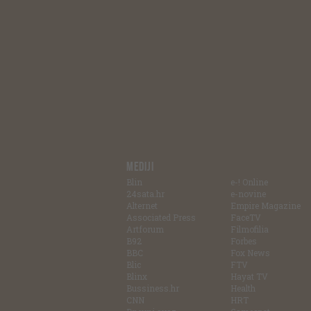
MEDIJI
Blin
e-! Online
24sata.hr
e-novine
Alternet
Empire Magazine
Associated Press
FaceTV
Artforum
Filmofilia
B92
Forbes
BBC
Fox News
Blic
FTV
Blinx
Hayat TV
Bussiness.hr
Health
CNN
HRT