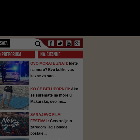
SATA
O PREPORUKA
NAJČITANIJE
OVO MORATE ZNATI:
Idete
na more? Evo kolike vas
kazne za sao...
KO ĆE BITI UPORNIJI:
Ako
se spremate na more u
Makarsku, ovo mo...
SARAJEVO FILM
FESTIVAL:
Četvrto ljeto
zaredom Trg slobode
postaje ...