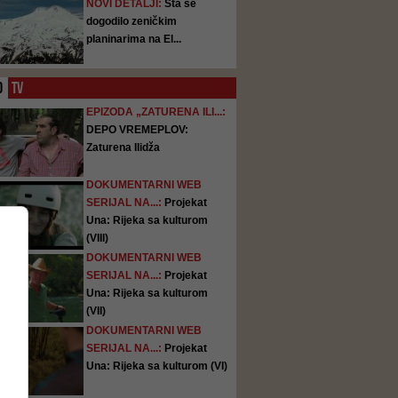
NOVI DETALJI:
Šta se
dogodilo zeničkim
planinarima na El...
O
TV
EPIZODA „ZATURENA ILI...:
DEPO VREMEPLOV:
Zaturena Ilidža
DOKUMENTARNI WEB
SERIJAL NA...:
Projekat
Una: Rijeka sa kulturom
(VIII)
DOKUMENTARNI WEB
SERIJAL NA...:
Projekat
Una: Rijeka sa kulturom
(VII)
DOKUMENTARNI WEB
SERIJAL NA...:
Projekat
Una: Rijeka sa kulturom (VI)