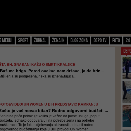
& Mediji
Sport
Žurnal
Žena IN
Blog zona
Depo TV
FOTO
24 
DEP
ŠTA BH. GRAĐANI KAŽU O SMRTI KRALJICE
'Baš me briga. Pored ovakve nam države, ja da brin...
Mišljenja su podijeljena, neka su iznenađujuća...
FOTO&VIDEO/ UN WOMEN U BIH PREDSTAVIO KAMPANJU
Zašto je vaš novac bitan? Rodno odgovorni budžeti ...
Sabinina priča pokazuje koliko je važno da javne usluge, poput
budžeta, jednako odgovaraju i na potrebe žena i na potrebe
muškaraca. To je fokus djelovanja aktivnosti u oblasti rodno
odgovornog budžetiranja koje u BiH provodi UN Women