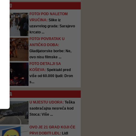
O
FOTO
FOTO/ POD NALETOM
VRUĆINA:
Slike iz
uzavrelog grada: Sarajevo
krcato ...
FOTO/ POVRATAK U
ANTIČKO DOBA:
Gladijatorske borbe: Ne,
ovo nisu filmske ...
FOTO DETALJI SA
KOŠEVA:
Spektakl pred
više od 60.000 ljudi: Dron
s...
SATA
U MJESTU UDORA:
Teška
saobraćajna nesreća kod
Stoca: Više ...
OVO JE 21 GRAD KOJI ĆE
PRVI DOBITI LIDL:
Lidl