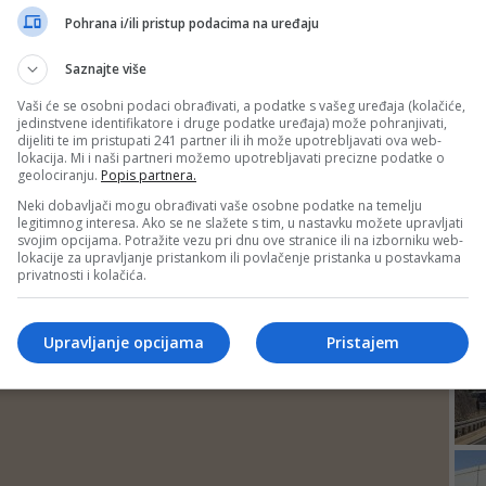
DEP
Pohrana i/ili pristup podacima na uređaju
Saznajte više
Vaši će se osobni podaci obrađivati, a podatke s vašeg uređaja (kolačiće,
jedinstvene identifikatore i druge podatke uređaja) može pohranjivati,
dijeliti te im pristupati 241 partner ili ih može upotrebljavati ova web-
lokacija. Mi i naši partneri možemo upotrebljavati precizne podatke o
geolociranju.
Popis partnera.
Neki dobavljači mogu obrađivati vaše osobne podatke na temelju
legitimnog interesa. Ako se ne slažete s tim, u nastavku možete upravljati
svojim opcijama. Potražite vezu pri dnu ove stranice ili na izborniku web-
lokacije za upravljanje pristankom ili povlačenje pristanka u postavkama
privatnosti i kolačića.
24
Upravljanje opcijama
Pristajem