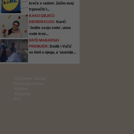
kreće s radom: Zašto ovaj
trgovački l...
KAKO IZBJEĆI
DEHIDRACIJU:
Karić:
'Jedite svoju vodu', unos
vode kroz...
BIVŠI MAĐARSKI
PREMIJER:
Dodik i Vučić
se kleli u njega, a 'usamlje...
Wall Street Journal
Washington Post
Weather
Wikipedia
RSS