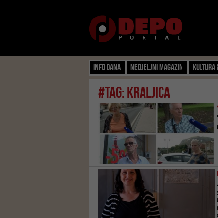
Info dana
Nedjeljni magazin
Kultura 
#tag: kraljica