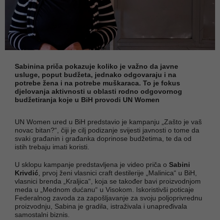
Sabinina priča pokazuje koliko je važno da javne
usluge, poput budžeta, jednako odgovaraju i na
potrebe žena i na potrebe muškaraca. To je fokus
djelovanja aktivnosti u oblasti rodno odgovornog
budžetiranja koje u BiH provodi UN Women
UN Women ured u BiH predstavio je kampanju „Zašto je vaš
novac bitan?“, čiji je cilj podizanje svijesti javnosti o tome da
svaki građanin i građanka doprinose budžetima, te da od
istih trebaju imati koristi.
U sklopu kampanje predstavljena je video priča o
Sabini
Krivdić
, prvoj ženi vlasnici craft destilerije „Malinica“ u BiH,
vlasnici brenda „Kraljica“, koja se također bavi proizvodnjom
meda u „Mednom dućanu“ u Visokom. Iskoristivši poticaje
Federalnog zavoda za zapošljavanje za svoju poljoprivrednu
proizvodnju, Sabina je gradila, istraživala i unapređivala
samostalni biznis.