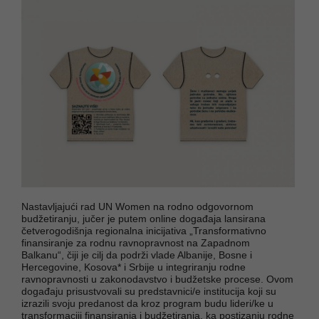
Nastavljajući rad UN Women na rodno odgovornom
budžetiranju, jučer je putem online događaja lansirana
četverogodišnja regionalna inicijativa „Transformativno
finansiranje za rodnu ravnopravnost na Zapadnom
Balkanu“, čiji je cilj da podrži vlade Albanije, Bosne i
Hercegovine, Kosova* i Srbije u integriranju rodne
ravnopravnosti u zakonodavstvo i budžetske procese. Ovom
događaju prisustvovali su predstavnici/e institucija koji su
izrazili svoju predanost da kroz program budu lideri/ke u
transformaciji finansiranja i budžetiranja, ka postizanju rodne