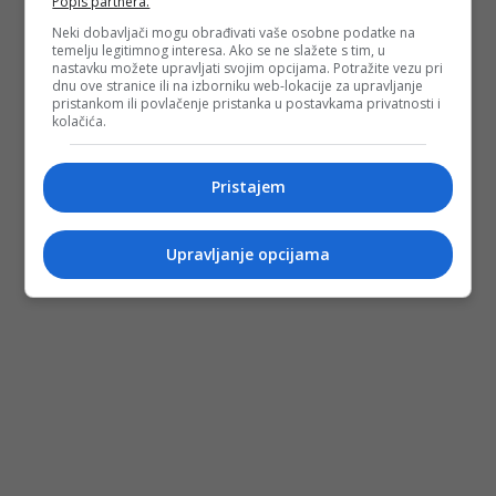
Popis partnera.
Neki dobavljači mogu obrađivati vaše osobne podatke na
temelju legitimnog interesa. Ako se ne slažete s tim, u
nastavku možete upravljati svojim opcijama. Potražite vezu pri
dnu ove stranice ili na izborniku web-lokacije za upravljanje
pristankom ili povlačenje pristanka u postavkama privatnosti i
kolačića.
Pristajem
Upravljanje opcijama