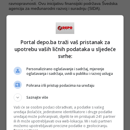
ravnopravnosti. Ovu inicijativu finansijski podržava Švedska
agencija za međunarodni razvoj i suradnju (SIDA).
UN Women u BiH nastavlja raditi na programima rodno
odgovornog budžetiranja, radeći sa institucijama u BiH na
jačanju rodne ravnopravnosti u politikama, zakonima i
budžetima na svrsishodan način.
Portal depo.ba traži vaš pristanak za
(DEPO PORTAL, BLIN MAGAZIN/md)
upotrebu vaših ličnih podataka u sljedeće
svrhe:
PODIJELI NA
Personalizirano oglašavanje i sadržaj, mjerenje
oglašavanja i sadržaja, uvidi u publiku i razvoj usluga
Depo.ba
pratite putem društvenih mreža
Twitter
i
Facebook
Pohrana i/ili pristup podacima na uređaju
Saznajte više
Vaši će se osobni podaci obrađivati, a podatke s vašeg
uređaja (kolačiće, jedinstvene identifikatore i druge podatke
uređaja) može pohranjivati, dijeliti te im pristupati 241 partner
ili ih može upotrebljavati ova web-lokacija. Mi i naši partneri
#UN Women BiH
#Sabina Krivdić
možemo upotrebljavati precizne podatke o geolociranju.
#Malinica
#destilerija
#kraljica