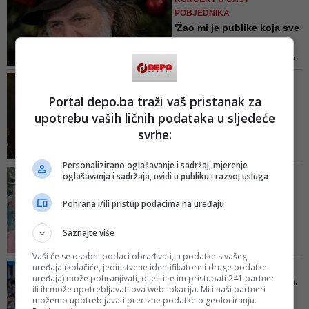
večeri posjetioci su masovno
POBJEDNIKA
držali prskalice u rukama, pa je to
'Žao mi je publike koja sve
možda nekom zaličilo na suzavac
to, zgranuta, sluša i ...
Žao mi je zbog ljudi i imena koje
znam i zbog onih koje i ne znam.
DRAGAN BURSAĆ/ JEDAN
Žao mi je zbog publike koja sve to
MENTALITET, JEDNA ZEMLJA
Portal depo.ba traži vaš pristanak za
zgranuta sluša i prati. Žao mi je
Halid u Banjoj Luci: Ima
žena koje u obranu svoga
upotrebu vaših ličnih podataka u sljedeće
Bosne i bit će je zauvije...
dostojanstva trpe po tko zna koji
svrhe:
To je jače od bilo kakve politike
puta neukusne komentare i koje
razdora, to je jedan mentalitet,
su izložene nasilju jednoga pat...
Personalizirano oglašavanje i sadržaj, mjerenje
jedna ljubav, jedna zemlja...
NAKON INCIDENTA KOJI JE
oglašavanja i sadržaja, uvidi u publiku i razvoj usluga
UZBURKAO REGION
Progovorio otac dječaka
Pohrana i/ili pristup podacima na uređaju
koji je bačen sa bine
toko...
Saznajte više
Naime, na snimcima koji su se
Vaši će se osobni podaci obrađivati, a podatke s vašeg
kasnije pojavili, može se vidjeti da
uređaja (kolačiće, jedinstvene identifikatore i druge podatke
VIDEO/ FANOVI U TRANSU
je dječak, nakon što je srušen sa
uređaja) može pohranjivati, dijeliti te im pristupati 241 partner
Centar Gračanice zakrčen,
ili ih može upotrebljavati ova web-lokacija. Mi i naši partneri
bine, i udaren nekoliko puta
ni igla više ne može sta...
možemo upotrebljavati precizne podatke o geolociranju.