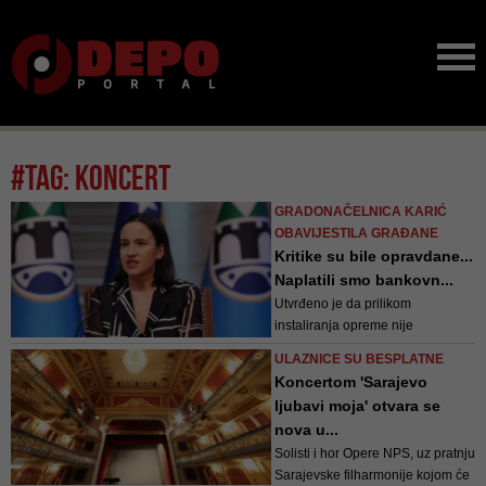
#tag: koncert
GRADONAČELNICA KARIĆ
OBAVIJESTILA GRAĐANE
Kritike su bile opravdane...
Naplatili smo bankovn...
Utvrđeno je da prilikom
instaliranja opreme nije
predvidjena ravnomjerna
ULAZNICE SU BESPLATNE
reprodukcija duž čitavog prostora
Koncertom 'Sarajevo
koji je bio predmet ozvučavanja
ljubavi moja' otvara se
od Vječne vatre do Radićeve
nova u...
ulice - pojasnila je
Solisti i hor Opere NPS, uz pratnju
gradonačelnica Karić
Sarajevske filharmonije kojom će