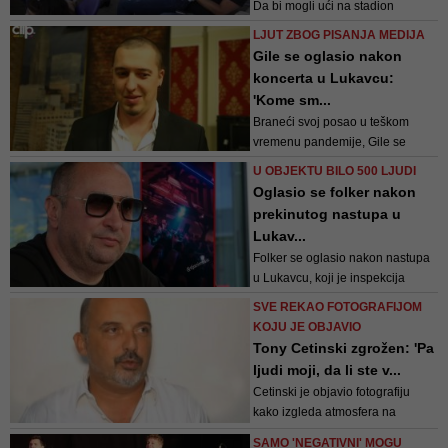
Da bi mogli ući na stadion
gledatelji su morali pokazati
LJUT ZBOG PISANJA MEDIJA
potvrdu izraelskog ministarstva
Gile se oglasio nakon
zdravstva o tome da su primili
koncerta u Lukavcu:
obje doze vakcine
'Kome sm...
Pfizer/BioNTecha
Braneći svoj posao u teškom
vremenu pandemije, Gile se
javno oglasio
U OBJEKTU BILO 500 LJUDI
Oglasio se folker nakon
prekinutog nastupa u
Lukav...
Folker se oglasio nakon nastupa
u Lukavcu, koji je inspekcija
prekinula zbog nepoštovanja
SVE REKAO FOTOGRAFIJOM
epidemioloških mjera
KOJU JE OBJAVIO
Tony Cetinski zgrožen: 'Pa
ljudi moji, da li ste v...
Cetinski je objavio fotografiju
kako izgleda atmosfera na
jednom nedavno održanom
SAMO 'NEGATIVNI' MOGU