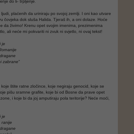
nje do li- trpljenje.
judi, plaćenih da uriniraju po svojoj zemlji. I oni kao utvare
vu čovjeka dok sluša Halida. Tjeraš ih, a oni dolaze. Hoće
ne da živimo! Krenu opet svojim imenima, prezimenima
etlo, ali neće mi pokvariti ni zvuk ni svjetlo, ni ovaj tekst!
 je
Romanije
 dragane
i zabrane”
e koje štite ratne zločince, koje negiraju genocid, koje se
koje pišu sramne grafite, koje bi od Bosne da prave opet
zone, i koje bi da joj amputiraju pola teritorije? Neće moći,
 je
 ranije
 dragane