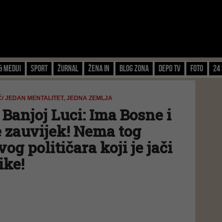
& Mediji
Sport
Žurnal
Žena IN
Blog zona
Depo TV
FOTO
24 
 JEDAN MENTALITET, JEDNA ZEMLJA
 Banjoj Luci: Ima Bosne i
je zauvijek! Nema tog
vog političara koji je jači
ike!