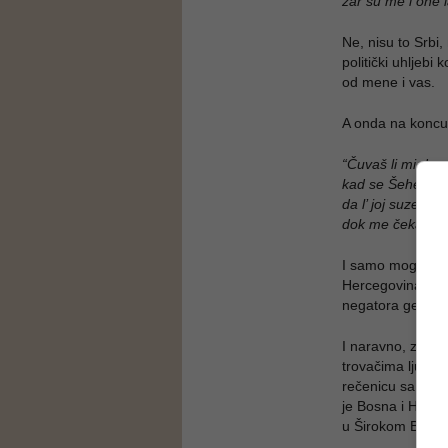
zar su me i one 
Ne, nisu to Srbi, 
politički uhljebi 
od mene i vas.
A onda na koncu
“Čuvaš li mi dragu
kad se Šeher za
da l’ joj suze suš
dok me čeka na k
I samo mogu reći,
Hercegovina! Ras
negatora genocid
I naravno, zato n
trovačima ljudski
rečenicu sa veli
je Bosna i Hercego
u Širokom Brijeg