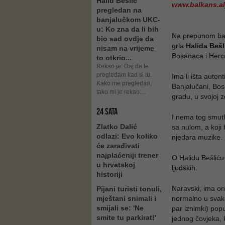
Halid Bešlić
www.balkans.al
pregledan na
banjalučkom UKC-
u: Ko zna da li bih
Na prepunom banj
bio sad ovdje da
grla
Halida Bešl
nisam na vrijeme
Bosanaca i Herc
to otkrio...
Rekao je: Daj da te
pregledam kad si tu.
Ima li išta autent
Kako me pregledao,
Banjalučani, Bos
tako mi je rekao:...
gradu, u svojoj z
24 SATA
I nema tog smutlj
Zlatko Dalić
sa nulom, a koji 
odlazi: Evo koliko
njedara muzike.
će zarađivati
najplaćeniji trener
O Halidu Bešliću
u hrvatskoj
ljudskih.
historiji
Naravski, ima oni
Pijani turisti tonuli,
mještani snimali i
normalno u svak
smijali se: 'Ne
par iznimki) popu
smite tu parkirat!'
jednog čovjeka, k