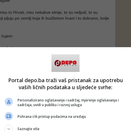
lagale”
nisu to Hrvati, nisu nekakve etnije, to su neljudi, to su
koji pljuju po zemlji koja ih budžetom hrani i to dobrano, bolje
 čujem:
 vilo ti
magli
e vjetrovi
apiji”
 u Banjaluci pjeva sa Halidom cijela, cijela Bosna i
Portal depo.ba traži vaš pristanak za upotrebu
tjerani su ratni zločinci, pobjegli su kao miševi, nema
vaših ličnih podataka u sljedeće svrhe:
a, samo dobri ljudi bosanski dokle mi pogled seže!
Personalizirano oglašavanje i sadržaj, mjerenje oglašavanja i
e treba trovati ni sliku, ni zvuk, ni predočeni tekst sa
sadržaja, uvidi u publiku i razvoj usluga
h života, makar u ovoj noći. Ne treba ih stavljati u istu
kim Halidom Bešlićem, ali treba svima njima pokazati koliko
Pohrana i/ili pristup podacima na uređaju
vina velika, jaka i koliko je ima i u Prijedoru i u Banjaluci, i
u, i u Trebinju…
Saznajte više