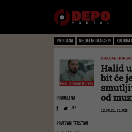
Info dana
Nedjeljni magazin
Kultura 
DRAGAN BURSAĆ/
Halid u
bit će 
Piše:
Dragan Bursać
smutlji
od muz
PODIJELI NA
12.08.21, 21:02h
POVEZANI TEKSTOVI