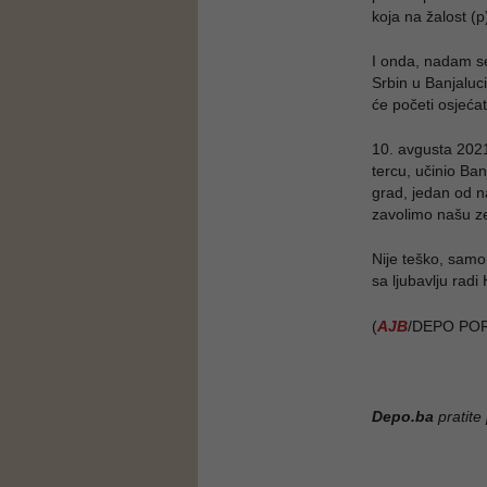
koja na žalost (p
I onda, nadam se
Srbin u Banjaluci
će početi osjeća
10. avgusta 2021
tercu, učinio Ban
grad, jedan od na
zavolimo našu z
Nije teško, samo
sa ljubavlju radi
(
AJB
/DEPO POR
Depo.ba
pratite