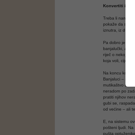
Konvertiti i ide
Treba li nam Hal
pokaže da smo na
iznutra, iz duše 
Pa dobro je imat
banjalučki, a sv
riječ o nekoj gru
koja voli, cijeni
Na koncu konaca t
Banjaluci – svi on
mutikaštvo dosež
neradom po zada
pratiti njihov ne
gubi se, raspada 
od većine – ali 
E, na sistemu ove
pošteni ljudi. Na
pušta optuženike