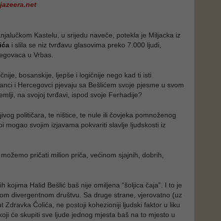
jazeera.net
alučkom Kastelu, u srijedu naveče, potekla je Miljacka iz
ića
i slila se niz tvrđavu glasovima preko 7.000 ljudi,
egovaca u Vrbas.
ičnije, bosanskije, ljepše i logičnije nego kad ti isti
anci i Hercegovci pjevaju sa Bešlićem svoje pjesme u svom
emlji, na svojoj tvrđavi, ispod svoje Ferhadije?
ivog političara, te ništice, te nule ili čovjeka pomnoženog
bi mogao svojim izjavama pokvariti slavlje ljudskosti iz
 možemo pričati milion priča, većinom sjajnih, dobrih,
h kojima Halid Bešlić baš nije omiljena “šoljica čaja”. I to je
om divergentnom društvu. Sa druge strane, vjerovatno (uz
t Zdravka Čolića, ne postoji kohezioniji ljudski faktor u liku
oji će skupiti sve ljude jednog mjesta baš na to mjesto u