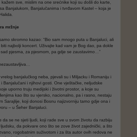
d kažem sve, mislim na one srećnike koji su došli do karte,
j sa Banjalukom, Banjalučanima i tvrđavom Kastel – koja je
 Halida.
ra mržnje
e samo skromno kazao: “Bio sam mnogo puta u Banjaluci, ali
 biti najbolji koncert. Uživajte kad vam je Bog dao, pa dokle
mo sad pjesma, za pjesmom, pa gdje se zaustavimo…”
 nezaustavljiva…
 vrelog banjalučkog neba, pjevali su i Miljacku i Romaniju i
 i Banjalučani i njihovi gosti. One vještačke, neljudske
koje uporno truju medijski i životni prostor, a koje su
njima kao što su vjersko, nacionalno, pa i rasno, nestaju
 Sarajlije, koji donosi Bosnu najizvorniju tamo gdje ona i
voru – u Šeher Banjaluci.
da se ne sjeti ljudi, koji rade sve u svom životu da razbiju
v ljudsku, da pokvare ono što se zove život zajednički, a što
vano, rogobatnim suživotom i za šta autor ovih redova ne