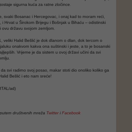
)ostaje sigurna kuća za ratne zločince.
, svaki Bosanac i Hercegovac, i onaj kad to moram reći,
, i Hrvat u Širokom Brijegu i Bošnjak u Bihaću – odistinski
ti ovu državu svojom zemljom.
, veliki Halid Bešlić je dok dlanom o dlan, dok tercom o
jaluku onakvom kakva ona suštinski i jeste, a to je bosanski
jljepših. Vrijeme je da sistem u ovoj državi učini da svi
emlju.
 da svi radimo svoj posao, makar stoti dio onoliko koliko ga
 Halid Bešlić i eto nam sreće!
TAL/ad)
 putem društvenih mreža
Twitter
i
Facebook