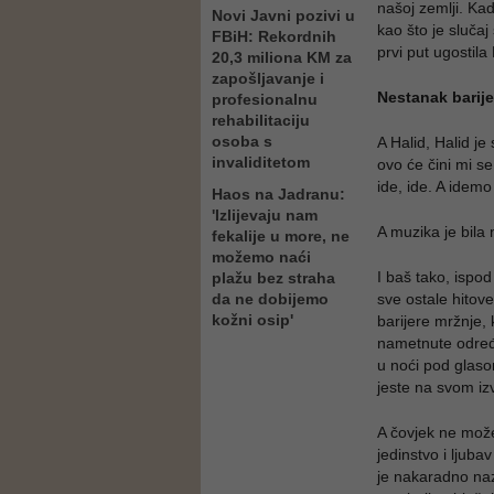
našoj zemlji. Ka
Novi Javni pozivi u
kao što je sluča
FBiH: Rekordnih
prvi put ugostila
20,3 miliona KM za
zapošljavanje i
Nestanak barije
profesionalnu
rehabilitaciju
osoba s
A Halid, Halid j
invaliditetom
ovo će čini mi se
ide, ide. A ide
Haos na Jadranu:
'Izlijevaju nam
A muzika je bila
fekalije u more, ne
možemo naći
I baš tako, ispod
plažu bez straha
da ne dobijemo
sve ostale hitove
kožni osip'
barijere mržnje, 
nametnute određe
u noći pod glasom
jeste na svom iz
A čovjek ne može 
jedinstvo i ljuba
je nakaradno naz