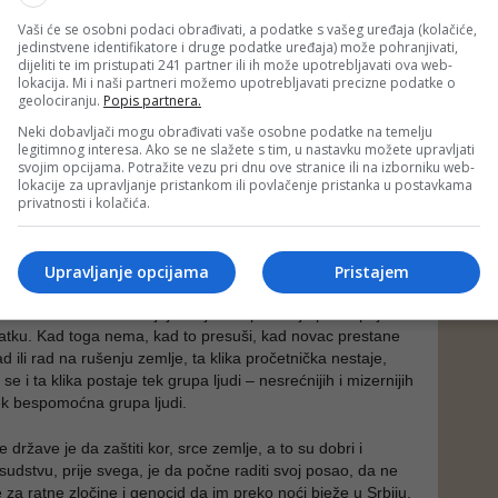
olozi na baterije
Vaši će se osobni podaci obrađivati, a podatke s vašeg uređaja (kolačiće,
jedinstvene identifikatore i druge podatke uređaja) može pohranjivati,
dijeliti te im pristupati 241 partner ili ih može upotrebljavati ova web-
id Bešlić da nas razbudi, da nas razgali, da nam pjesmom
lokacija. Mi i naši partneri možemo upotrebljavati precizne podatke o
 pravom putu i da nas osvijetli glasom, pa da vidimo i
geolociranju.
Popis partnera.
koliko nas ima.
Neki dobavljači mogu obrađivati vaše osobne podatke na temelju
legitimnog interesa. Ako se ne slažete s tim, u nastavku možete upravljati
i Halida, s vremena ne vrijeme, dobro je doći na Kastel
svojim opcijama. Potražite vezu pri dnu ove stranice ili na izborniku web-
e jednako bosanski da se prebrojimo, da vidimo kako nije
lokacije za upravljanje pristankom ili povlačenje pristanka u postavkama
pici zaludnih romantiziranih marginalaca, nego o sili ljudskoj
privatnosti i kolačića.
 i ljubi zemlju što se Bosnom i Hercegovinom kliče.
reba razbiti iluzije oko političke pročetničke klike u
Upravljanje opcijama
Pristajem
i u su konvertiti, ideolozi na baterije, čiji opisi poslova i
u do one crte u na kojoj se njihova primanja preklapaju sa
tku. Kad toga nema, kad to presuši, kad novac prestane
rad ili rad na rušenju zemlje, ta klika pročetnička nestaje,
se i ta klika postaje tek grupa ljudi – nesrećnijih i mizernijih
tek bespomoćna grupa ljudi.
 države je da zaštiti kor, srce zemlje, a to su dobri i
 sudstvu, prije svega, je da počne raditi svoj posao, da ne
 za ratne zločine i genocid da im preko noći bježe u Srbiju,