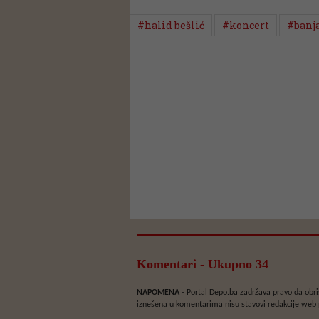
#halid bešlić
#koncert
#banj
Komentari - Ukupno 34
NAPOMENA
- Portal Depo.ba zadržava pravo da obriš
iznešena u komentarima nisu stavovi redakcije web 