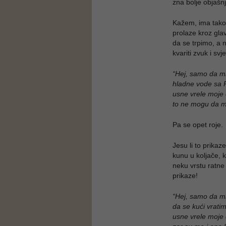
zna bolje objašnje
Kažem, ima tako l
prolaze kroz gla
da se trpimo, a 
kvariti zvuk i svj
“Hej, samo da mi
hladne vode sa 
usne vrele moje
to ne mogu da m
Pa se opet roje.
Jesu li to prikaz
kunu u koljače, 
neku vrstu ratne 
prikaze!
“Hej, samo da mi
da se kući vratim
usne vrele moje