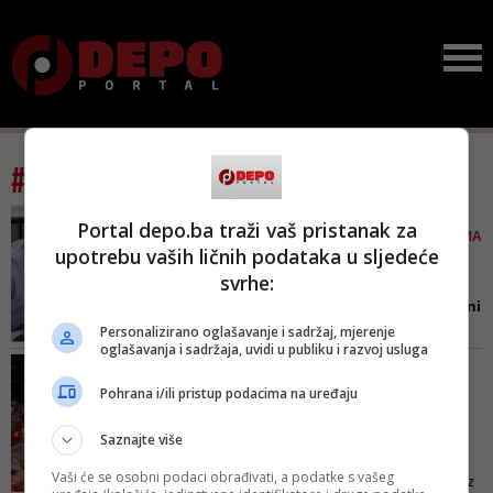
#tag: forum mladih sdp-a
IZRAZILI VELIKO
Portal depo.ba traži vaš pristanak za
ZADOVOLJSTVO KANDIDATIMA
upotrebu vaših ličnih podataka u sljedeće
ZA MINISTRE U VLADI KS
svrhe:
Forum mladih SDP-a:
Neugodno smo iznenađeni
linčom...
Personalizirano oglašavanje i sadržaj, mjerenje
oglašavanja i sadržaja, uvidi u publiku i razvoj usluga
Svjedoci smo i da se u javnosti
FOTO/ 'OSTAJEMO OVDJE'
vrlo često moglo čuti zagovaranje
SDP-ov podmladak u
Pohrana i/ili pristup podacima na uređaju
izbora mladih i nekontaminiranih
protestnoj šetnji:
kandidata na funkcije, pa smo
Nezadovoljni...
Saznajte više
neugodno iznenađeni linčom
Ovim želimo osigurati bolji život
dijela medija na naše kandidate,
Vaši će se osobni podaci obrađivati, a podatke s vašeg
za mlade jer je odlazak mladih iz
saopćeno je iz Foruma mladih