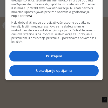
uređaja (kolačiće, jedinstvene identifikatore i druge podatke
BiH jedan od gorućih problema,
SDP-a
uređaja) može pohranjivati, dijeliti te im pristupati 241 partner
kazao je Čengić o kampanji kojoj
ili ih može upotrebljavati ova web-lokacija. Mi i naši partneri
možemo upotrebljavati precizne podatke o geolociranju.
su se pridružili mladi iz brojnih bh.
Popis partnera.
gradova
Neki dobavljači mogu obrađivati vaše osobne podatke na
temelju legitimnog interesa. Ako se ne slažete s tim, u
nastavku možete upravljati svojim opcijama. Potražite vezu pri
Copyright © 2014 Depo Portal
dnu ove stranice ili na izborniku web-lokacije za upravljanje
pristankom ili povlačenje pristanka u postavkama privatnosti i
Impressum
Kontakt
Marketing
Privatnost korisnika
kolačića.
O nama
Pristajem
Upravljanje opcijama
✕