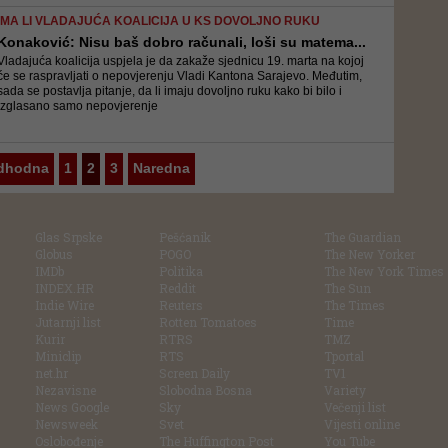
IMA LI VLADAJUĆA KOALICIJA U KS DOVOLJNO RUKU
Konaković: Nisu baš dobro računali, loši su matema...
Vladajuća koalicija uspjela je da zakaže sjednicu 19. marta na kojoj
će se raspravljati o nepovjerenju Vladi Kantona Sarajevo. Međutim,
sada se postavlja pitanje, da li imaju dovoljno ruku kako bi bilo i
izglasano samo nepovjerenje
dhodna
1
2
3
Naredna
Glas Srpske
Pešćanik
The Guardian
Globus
POGO
The New Yorker
IMDb
Politika
The New York Times
INDEX.HR
Reddit
The Sun
Indie Wire
Reuters
The Times
Jutarnji list
Rotten Tomatoes
Time
Kurir
RTRS
TMZ
Miniclip
RTS
Tportal
net.hr
Screen Daily
TV1
Nezavisne
Slobodna Bosna
Variety
News Google
Sky
Večenji list
Newsweek
Svet
Vijesti online
Oslobođenje
The Huffington Post
You Tube