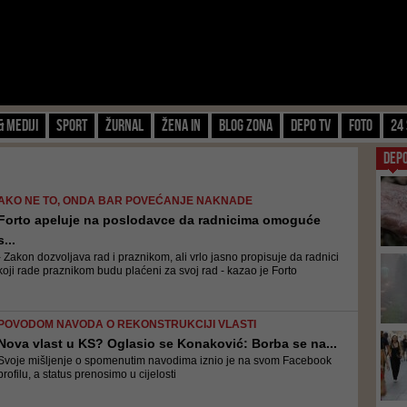
& Mediji
Sport
Žurnal
Žena IN
Blog zona
Depo TV
FOTO
24 
DEP
AKO NE TO, ONDA BAR POVEĆANJE NAKNADE
Forto apeluje na poslodavce da radnicima omoguće
s...
- Zakon dozvoljava rad i praznikom, ali vrlo jasno propisuje da radnici
koji rade praznikom budu plaćeni za svoj rad - kazao je Forto
POVODOM NAVODA O REKONSTRUKCIJI VLASTI
Nova vlast u KS? Oglasio se Konaković: Borba se na...
Svoje mišljenje o spomenutim navodima iznio je na svom Facebook
profilu, a status prenosimo u cijelosti