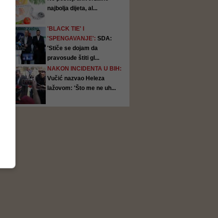
najbolja dijeta, al...
'BLACK TIE' I
'SPENGAVANJE':
SDA:
'Stiče se dojam da
pravosuđe štiti gl...
NAKON INCIDENTA U BIH:
Vučić nazvao Heleza
lažovom: 'Što me ne uh...