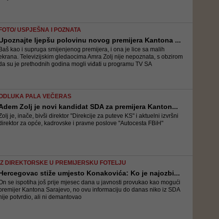
FOTO/ USPJEŠNA I POZNATA
Upoznajte ljepšu polovinu novog premijera Kantona ...
Baš kao i supruga smijenjenog premijera, i ona je lice sa malih
ekrana. Televizijskim gledaocima Amra Zolj nije nepoznata, s obzirom
da su je prethodnih godina mogli viđati u programu TV SA
ODLUKA PALA VEČERAS
Adem Zolj je novi kandidat SDA za premijera Kanton...
Zolj je, inače, bivši direktor "Direkcije za puteve KS" i aktuelni izvršni
direktor za opće, kadrovske i pravne poslove "Autocesta FBiH"
IZ DIREKTORSKE U PREMIJERSKU FOTELJU
Hercegovac stiže umjesto Konakovića: Ko je najozbi...
On se ispotiha još prije mjesec dana u javnosti provukao kao mogući
premijer Kantona Sarajevo, no ovu informaciju do danas niko iz SDA
nije potvrdio, ali ni demantovao