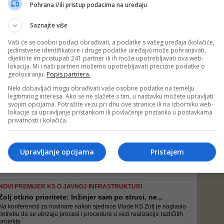
Nakon svega, premijer je na svom Twitter profilu priznao grešku i
Pohrana i/ili pristup podacima na uređaju
pojasnio svoj potez
Saznajte više
Vaši će se osobni podaci obrađivati, a podatke s vašeg uređaja (kolačiće,
jedinstvene identifikatore i druge podatke uređaja) može pohranjivati,
SAOPĆENJE ZA JAVNOST SDA
dijeliti te im pristupati 241 partner ili ih može upotrebljavati ova web-
Pozivamo gospodina Edina Fortu da iz moralnih ra...
lokacija. Mi i naši partneri možemo upotrebljavati precizne podatke o
Iako je imenovan na premijersku poziciju, za koju će uredno primati
geolociranju.
Popis partnera.
visoku plaću, Forto za sebe želi priskrbiti paušal sa federalnog nivoa
Neki dobavljači mogu obrađivati vaše osobne podatke na temelju
legitimnog interesa. Ako se ne slažete s tim, u nastavku možete upravljati
svojim opcijama. Potražite vezu pri dnu ove stranice ili na izborniku web-
lokacije za upravljanje pristankom ili povlačenje pristanka u postavkama
NOVOIZABRANI PREMIJER KANTONA
privatnosti i kolačića.
Zapošljavanje u javnom sektoru je ono što KS 'vuče...
- Samo ljudi koji su zaposleni u javnom sektoru ne razumiju kakve
stresove doživljavaju privatnici - kazao je Forto
Upravljanje opcijama
Pristajem
NOVI PREMIJER KS O JAVNOJ INFRASTRUKTURI
Zolj otkrio prioritete: Inžinjer sam po struci, ne...
Na konferenciji za novinare nakon sjednice Vlade KS Zolj je naglasio
potrebu da se ubrzaju procesi i procedure u vezi realizacije različitih
projekta