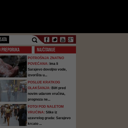
SATA
O PREPORUKA
NAJČITANIJE
POTROŠNJA ZNATNO
POVEĆANA:
Ima li
Sarajevo dovoljno vode,
izvorišta u...
POSLIJE KRATKOG
OLAKŠANJA:
BiH pred
novim udarom vrućina,
prognoza ne...
FOTO/ POD NALETOM
VRUĆINA:
Slike iz
uzavrelog grada: Sarajevo
krcato ...