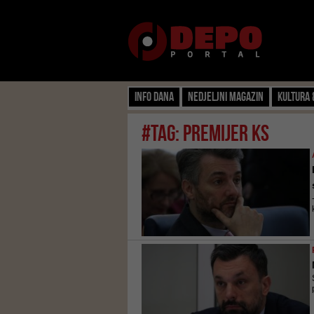
Info dana
Nedjeljni magazin
Kultura 
#tag: premijer ks