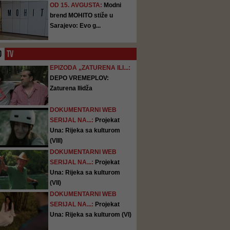
OD 15. AVGUSTA:
Modni
brend MOHITO stiže u
Sarajevo: Evo g...
O
TV
EPIZODA „ZATURENA ILI...:
DEPO VREMEPLOV:
Zaturena Ilidža
DOKUMENTARNI WEB
SERIJAL NA...:
Projekat
Una: Rijeka sa kulturom
(VIII)
DOKUMENTARNI WEB
SERIJAL NA...:
Projekat
Una: Rijeka sa kulturom
(VII)
DOKUMENTARNI WEB
SERIJAL NA...:
Projekat
Una: Rijeka sa kulturom (VI)