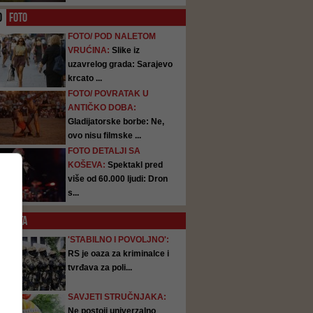
O
FOTO
FOTO/ POD NALETOM
VRUĆINA:
Slike iz
uzavrelog grada: Sarajevo
krcato ...
FOTO/ POVRATAK U
ANTIČKO DOBA:
Gladijatorske borbe: Ne,
ovo nisu filmske ...
FOTO DETALJI SA
KOŠEVA:
Spektakl pred
više od 60.000 ljudi: Dron
s...
SATA
'STABILNO I POVOLJNO':
RS je oaza za kriminalce i
tvrđava za poli...
SAVJETI STRUČNJAKA:
Ne postoji univerzalno