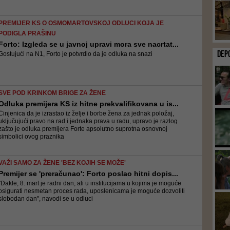
PREMIJER KS O OSMOMARTOVSKOJ ODLUCI KOJA JE
PODIGLA PRAŠINU
Forto: Izgleda se u javnoj upravi mora sve nacrtat...
DEP
Gostujući na N1, Forto je potvrdio da je odluka na snazi
SVE POD KRINKOM BRIGE ZA ŽENE
Odluka premijera KS iz hitne prekvalifikovana u is...
Činjenica da je izrastao iz želje i borbe žena za jednak položaj,
uključujući pravo na rad i jednaka prava u radu, upravo je razlog
zašto je odluka premijera Forte apsolutno suprotna osnovnoj
simbolici ovog praznika
VAŽI SAMO ZA ŽENE 'BEZ KOJIH SE MOŽE'
Premijer se 'preračunao': Forto poslao hitni dopis...
"Dakle, 8. mart je radni dan, ali u institucijama u kojima je moguće
osigurati nesmetan proces rada, uposlenicama je moguće dozvoliti
slobodan dan", navodi se u odluci