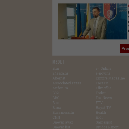
Pre
MEDIJI
Blin
e-! Online
24sata.hr
e-novine
Alternet
Empire Magazine
Associated Press
FaceTV
Artforum
Filmofilia
B92
Forbes
BBC
Fox News
Blic
FTV
Blinx
Hayat TV
Bussiness.hr
Health
CNN
HRT
Dnevni avaz
Gamespot
Dnevni list
Drudge Report